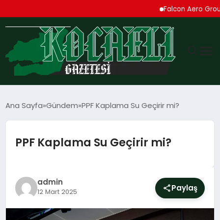
Falcon Aero Group, Kür
GÜNDEM
Ana Sayfa
Gündem
PPF Kaplama Su Geçirir mi?
TEKNOLOJI
PPF Kaplama Su Geçirir mi?
EKONOMI
SPOR
admin
Paylaş
12 Mart 2025
MAGAZIN