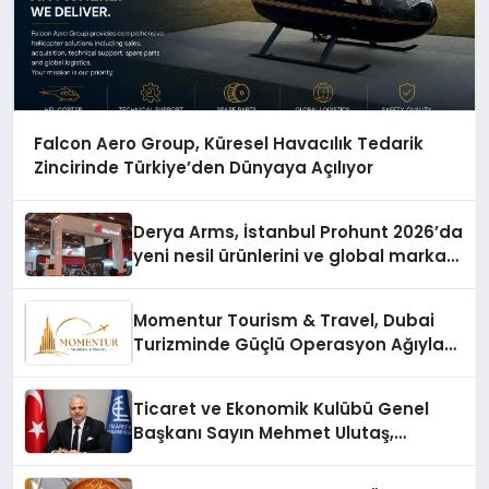
Falcon Aero Group, Küresel Havacılık Tedarik
Zincirinde Türkiye’den Dünyaya Açılıyor
Derya Arms, İstanbul Prohunt 2026’da
yeni nesil ürünlerini ve global marka
vizyonunu sergiledi
Momentur Tourism & Travel, Dubai
Turizminde Güçlü Operasyon Ağıyla
Fark Yaratıyor
Ticaret ve Ekonomik Kulübü Genel
Başkanı Sayın Mehmet Ulutaş,
ekonomiye dair yaptığı açıklamada
şunları kaydetti: