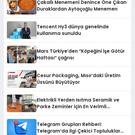
Çakallı Menemeni Denince Öne Çıkan
Duraklardan Aytaçoğlu Menemen
Tencent Hy3 dünya genelinde
kullanıma sunuldu
Mars Türkiye’den “Köpeğini İşe Götür
Haftası” çağrısı
Cesur Packaging, Mısır’daki Üretim
Üssünü Büyütüyor
Elektrikli Yerden Isıtma Seramik ve
Parke Zeminler İçin En Verimli
Çözümler
Telegram Grupları Rehberi:
Telegram’da İlgi Çekici Topluluklar