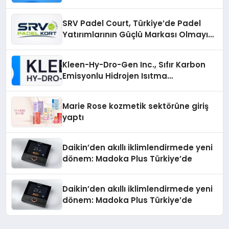
Nasıl Bulunur?
SRV Padel Court, Türkiye’de Padel
Yatırımlarının Güçlü Markası Olmayı
Sürdürüyor
Kleen-Hy-Dro-Gen Inc., Sıfır Karbon
Emisyonlu Hidrojen Isıtma
Teknolojisinde ISO ve TSSA
Düzenleyici Onaylarını Aldı
Marie Rose kozmetik sektörüne giriş
yaptı
Daikin’den akıllı iklimlendirmede yeni
dönem: Madoka Plus Türkiye’de
Daikin’den akıllı iklimlendirmede yeni
dönem: Madoka Plus Türkiye’de