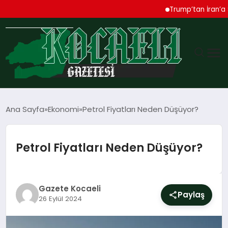
Trump’tan İran’a Sert U
GÜNDEM
Ana Sayfa
Ekonomi
Petrol Fiyatları Neden Düşüyor?
TEKNOLOJI
Petrol Fiyatları Neden Düşüyor?
EKONOMI
SPOR
Gazete Kocaeli
Paylaş
26 Eylül 2024
MAGAZIN