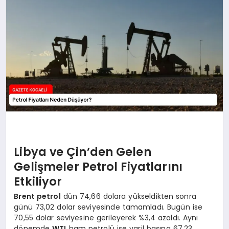
SIYASET
YAŞAM
DÜNYA
SAĞLIK
EĞITIM
Libya ve Çin’den Gelen
Gelişmeler Petrol Fiyatlarını
Etkiliyor
Brent petrol
dün 74,66 dolara yükseldikten sonra
günü 73,02 dolar seviyesinde tamamladı. Bugün ise
70,55 dolar seviyesine gerileyerek %3,4 azaldı. Aynı
dönemde
WTI
ham petrolü ise varil başına 67,23