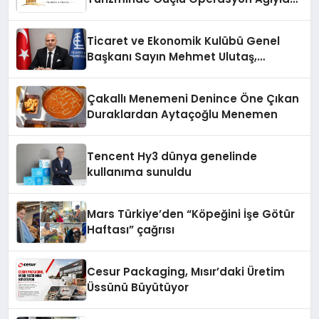
Fark Yaratıyor
Ticaret ve Ekonomik Kulübü Genel
Başkanı Sayın Mehmet Ulutaş,
ekonomiye dair yaptığı açıklamada
şunları kaydetti:
Çakallı Menemeni Denince Öne Çıkan
Duraklardan Aytaçoğlu Menemen
Tencent Hy3 dünya genelinde
kullanıma sunuldu
Mars Türkiye’den “Köpeğini İşe Götür
Haftası” çağrısı
Cesur Packaging, Mısır’daki Üretim
Üssünü Büyütüyor