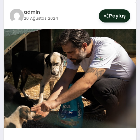
SIYASET
admin
Paylaş
20 Ağustos 2024
YAŞAM
DÜNYA
SAĞLIK
EĞITIM