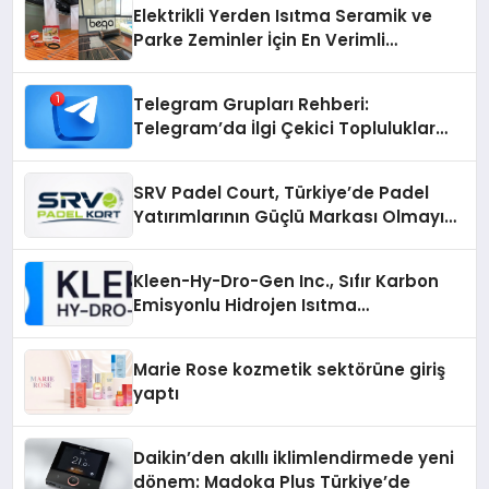
Elektrikli Yerden Isıtma Seramik ve
Parke Zeminler İçin En Verimli
Çözümler
Telegram Grupları Rehberi:
Telegram’da İlgi Çekici Topluluklar
Nasıl Bulunur?
SRV Padel Court, Türkiye’de Padel
Yatırımlarının Güçlü Markası Olmayı
Sürdürüyor
Kleen-Hy-Dro-Gen Inc., Sıfır Karbon
Emisyonlu Hidrojen Isıtma
Teknolojisinde ISO ve TSSA
Düzenleyici Onaylarını Aldı
Marie Rose kozmetik sektörüne giriş
yaptı
Daikin’den akıllı iklimlendirmede yeni
dönem: Madoka Plus Türkiye’de