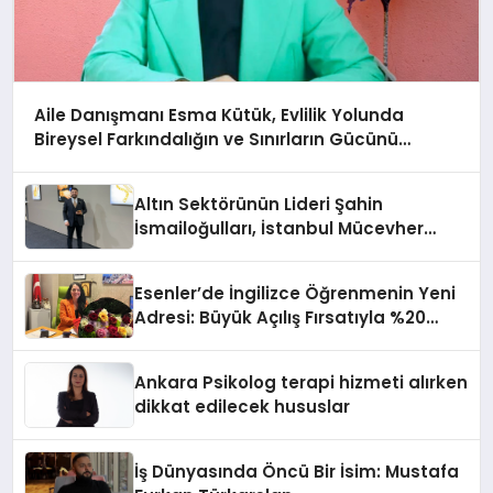
Aile Danışmanı Esma Kütük, Evlilik Yolunda
Bireysel Farkındalığın ve Sınırların Gücünü
Anlatıyor
Altın Sektörünün Lideri Şahin
İsmailoğulları, İstanbul Mücevher
Fuarı’nda Parladı ￼
Esenler’de İngilizce Öğrenmenin Yeni
Adresi: Büyük Açılış Fırsatıyla %20
İndirim!
Ankara Psikolog terapi hizmeti alırken
dikkat edilecek hususlar
İş Dünyasında Öncü Bir İsim: Mustafa