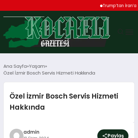
Trump’tan İran’a Sert U
GÜNDEM
Ana Sayfa
Yaşam
Özel İzmir Bosch Servis Hizmeti Hakkında
TEKNOLOJI
EKONOMI
Özel İzmir Bosch Servis Hizmeti
Hakkında
SPOR
MAGAZIN
admin
Paylaş