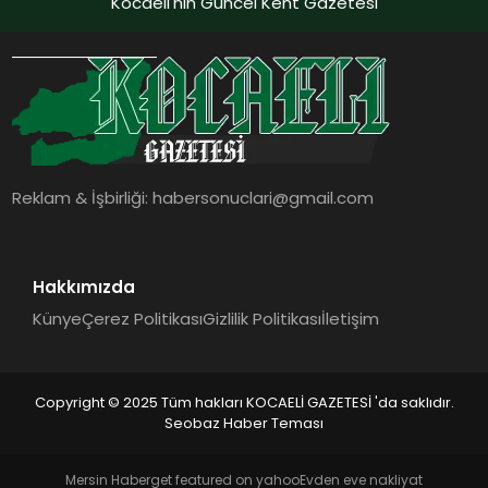
Kocaeli'nin Güncel Kent Gazetesi
Reklam & İşbirliği:
habersonuclari@gmail.com
Hakkımızda
Künye
Çerez Politikası
Gizlilik Politikası
İletişim
Copyright © 2025 Tüm hakları KOCAELİ GAZETESİ 'da saklıdır.
Seobaz Haber Teması
Mersin Haber
get featured on yahoo
Evden eve nakliyat