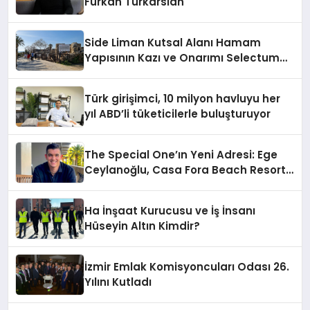
Furkan Türkarslan
Side Liman Kutsal Alanı Hamam
Yapısının Kazı ve Onarımı Selectum
Hotels&Resorts’un da Katkılarıyla
Tamamlandı
Türk girişimci, 10 milyon havluyu her
yıl ABD’li tüketicilerle buluşturuyor
The Special One’ın Yeni Adresi: Ege
Ceylanoğlu, Casa Fora Beach Resort
Hotel’i Daha İleri Taşımaya Geldi!
Ha İnşaat Kurucusu ve İş İnsanı
Hüseyin Altın Kimdir?
İzmir Emlak Komisyoncuları Odası 26.
Yılını Kutladı