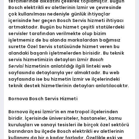
tercihlerinde dikkatini çekerek toplamıştır. Bugün
Bosch elektrikli ev aletlerinin İzmir ve çevresinde
çok kullanılması nedeniyle günlük ihtiyaçlar
içerisinde her geçen Bosch Servis hizmeti ihtiyacı
artmaktadır. Bugün bu hizmet çeşitli statülerdeki
servisler tarafından verilmekte olup bizim
işletmemiz de bu alanda markalardan bağımsız
surette Özel Servis statüsünde hizmet veren bu
alandaki başarılı işletmelerden birisidir. Bu teknik
servis hizmetimizin detayları
İzmir Bosch
Servisi
hizmetinin anlatıldığı ilgili linteki web
sayfasında detaylarıyla yer almaktadır. Bu web
sayfasında ise bu hizmetin İzmir ve ilçelerindeki
teknik destek hizmetlerinin detayları anlatılacaktır.
Bornova Bosch Servis Hizmeti
Bornova ilçesi İzmir’in en metropol ilçelerinden
biridir. İçerisinde üniversiteler, hastaneler, kamu
kuruluşları ve sanayi tesisleri ile birçok özel sektörü
barındıran bu ilçede Bosch elektrikli ev aletlerinin
kullanımı da bir o kadar fazladır. Özellikle eski ve