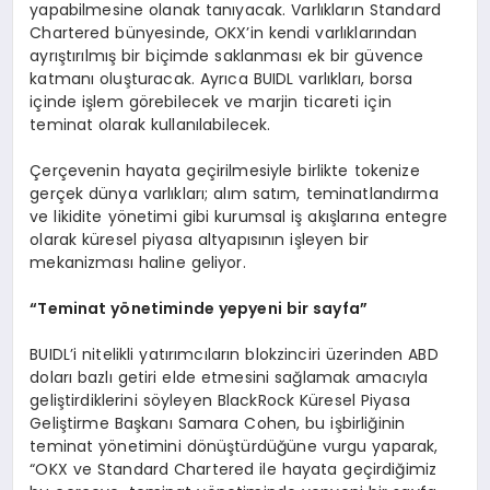
yapabilmesine olanak tanıyacak. Varlıkların Standard
Chartered bünyesinde, OKX’in kendi varlıklarından
ayrıştırılmış bir biçimde saklanması ek bir güvence
katmanı oluşturacak. Ayrıca BUIDL varlıkları, borsa
içinde işlem görebilecek ve marjin ticareti için
teminat olarak kullanılabilecek.
Çerçevenin hayata geçirilmesiyle birlikte tokenize
gerçek dünya varlıkları; alım satım, teminatlandırma
ve likidite yönetimi gibi kurumsal iş akışlarına entegre
olarak küresel piyasa altyapısının işleyen bir
mekanizması haline geliyor.
“
Teminat y
ö
netiminde yepyeni bir sayfa
”
BUIDL’i nitelikli yatırımcıların blokzinciri üzerinden ABD
doları bazlı getiri elde etmesini sağlamak amacıyla
geliştirdiklerini söyleyen BlackRock Küresel Piyasa
Geliştirme Başkanı Samara Cohen, bu işbirliğinin
teminat yönetimini dönüştürdüğüne vurgu yaparak,
“OKX ve Standard Chartered ile hayata geçirdiğimiz