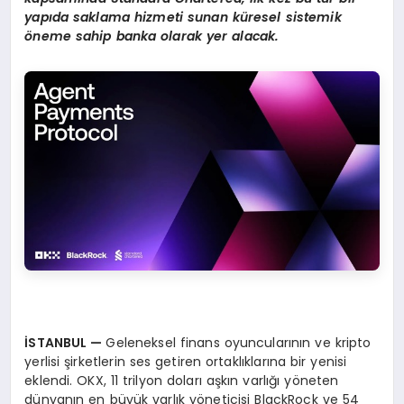
yap
ı
da saklama hizmeti sunan k
ü
resel sistemik
ö
neme sahip banka olarak yer alacak.
İ
STANBUL
—
Geleneksel finans oyuncularının ve kripto
yerlisi şirketlerin ses getiren ortaklıklarına bir yenisi
eklendi. OKX, 11 trilyon doları aşkın varlığı yöneten
dünyanın en büyük varlık yöneticisi BlackRock ve 54