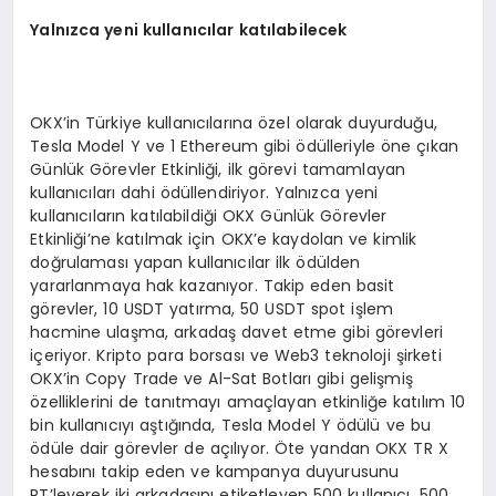
Yalnızca yeni kullanıcılar katılabilecek
OKX’in Türkiye kullanıcılarına özel olarak duyurduğu,
Tesla Model Y ve 1 Ethereum gibi ödülleriyle öne çıkan
Günlük Görevler Etkinliği, ilk görevi tamamlayan
kullanıcıları dahi ödüllendiriyor. Yalnızca yeni
kullanıcıların katılabildiği OKX Günlük Görevler
Etkinliği’ne katılmak için OKX’e kaydolan ve kimlik
doğrulaması yapan kullanıcılar ilk ödülden
yararlanmaya hak kazanıyor. Takip eden basit
görevler, 10 USDT yatırma, 50 USDT spot işlem
hacmine ulaşma, arkadaş davet etme gibi görevleri
içeriyor. Kripto para borsası ve Web3 teknoloji şirketi
OKX’in Copy Trade ve Al-Sat Botları gibi gelişmiş
özelliklerini de tanıtmayı amaçlayan etkinliğe katılım 10
bin kullanıcıyı aştığında, Tesla Model Y ödülü ve bu
ödüle dair görevler de açılıyor. Öte yandan OKX TR X
hesabını takip eden ve kampanya duyurusunu
RT’leyerek iki arkadaşını etiketleyen 500 kullanıcı, 500