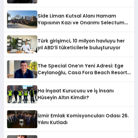
Side Liman Kutsal Alanı Hamam
Yapısının Kazı ve Onarımı Selectum
Hotels&Resorts’un da Katkılarıyla
Tamamlandı
Türk girişimci, 10 milyon havluyu her
yıl ABD’li tüketicilerle buluşturuyor
The Special One’ın Yeni Adresi: Ege
Ceylanoğlu, Casa Fora Beach Resort
Hotel’i Daha İleri Taşımaya Geldi!
Ha İnşaat Kurucusu ve İş İnsanı
Hüseyin Altın Kimdir?
İzmir Emlak Komisyoncuları Odası 26.
Yılını Kutladı