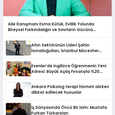
Aile Danışmanı Esma Kütük, Evlilik Yolunda
Bireysel Farkındalığın ve Sınırların Gücünü
Anlatıyor
Altın Sektörünün Lideri Şahin
İsmailoğulları, İstanbul Mücevher
Fuarı’nda Parladı ￼
Esenler’de İngilizce Öğrenmenin Yeni
Adresi: Büyük Açılış Fırsatıyla %20
İndirim!
Ankara Psikolog terapi hizmeti alırken
dikkat edilecek hususlar
İş Dünyasında Öncü Bir İsim: Mustafa
Furkan Türkarslan