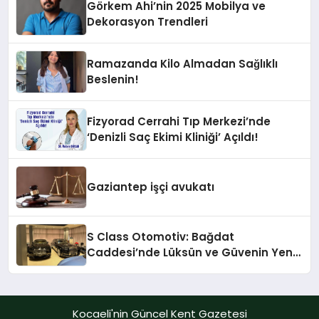
Görkem Ahi’nin 2025 Mobilya ve
Dekorasyon Trendleri
Ramazanda Kilo Almadan Sağlıklı
Beslenin!
Fizyorad Cerrahi Tıp Merkezi’nde
‘Denizli Saç Ekimi Kliniği’ Açıldı!
Gaziantep işçi avukatı
S Class Otomotiv: Bağdat
Caddesi’nde Lüksün ve Güvenin Yeni
Adı
Kocaeli'nin Güncel Kent Gazetesi