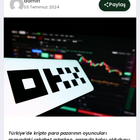
admin
SIYASET
Paylaş
03 Temmuz 2024
YAŞAM
DÜNYA
SAĞLIK
EĞITIM
Türkiye’de kripto para pazarının oyuncuları
arasındaki rekabet artarken, pazarda kalıcı olduğunu