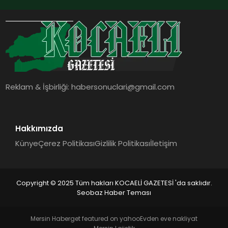
Reklam & İşbirliği:
habersonuclari@gmail.com
Hakkımızda
Künye
Çerez Politikası
Gizlilik Politikası
İletişim
Copyright © 2025 Tüm hakları KOCAELİ GAZETESİ 'da saklıdır.
Seobaz Haber Teması
Mersin Haber
get featured on yahoo
Evden eve nakliyat