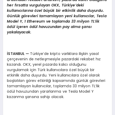
her fırsatta vurgulayan OKX, Türkiye’deki
kullanıcılarına
ö
zel büyük bir etkinlik daha duyurdu.
Günlük g
ö
revleri tamamlayan yeni kullanıcılar, Tesla
Model Y, 1 Ethereum ve toplamda 33 milyon TL
’
lik
ö
dül iç
eren
ö
dül havuzundan pay alma şansı
yakalayacak.
İSTANBUL —
Türkiye’de kripto varlıklara ilişkin yasal
çerçevenin de netleşmesiyle pazardaki rekabet hız
kazandı. OKX, yerel pazarda kalıcı olduğunu
vurgulamak için Türk kullanıcılara özel büyük bir
etkinlik daha duyurdu. Yeni kullanıcılara özel olarak
başlatılan görev etkinliği kapsamında günlük görevleri
tamamlayan kullanıcılar, toplamda 33 milyon TL’lik
ödül havuzundan yararlanma ve Tesla Model Y
kazanma şansına sahip olacak.