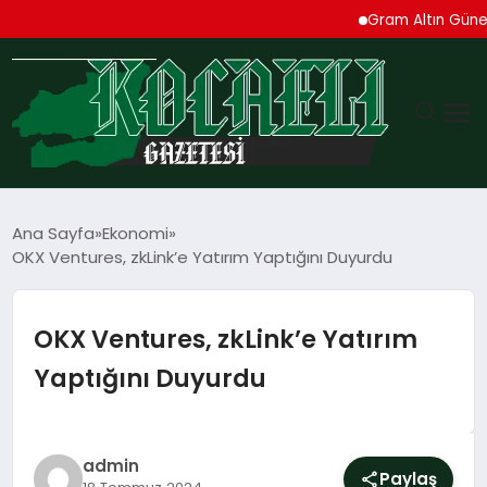
Gram Altın Güne Yükse
GÜNDEM
Ana Sayfa
Ekonomi
OKX Ventures, zkLink’e Yatırım Yaptığını Duyurdu
TEKNOLOJI
EKONOMI
OKX Ventures, zkLink’e Yatırım
Yaptığını Duyurdu
SPOR
MAGAZIN
admin
Paylaş