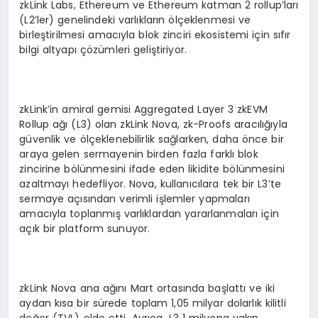
zkLink Labs, Ethereum ve Ethereum katman 2 rollup’ları
(L2’ler) genelindeki varlıkların ölçeklenmesi ve
birleştirilmesi amacıyla blok zinciri ekosistemi için sıfır
bilgi altyapı çözümleri geliştiriyor.
zkLink’in amiral gemisi Aggregated Layer 3 zkEVM
Rollup ağı (L3) olan zkLink Nova, zk-Proofs aracılığıyla
güvenlik ve ölçeklenebilirlik sağlarken, daha önce bir
araya gelen sermayenin birden fazla farklı blok
zincirine bölünmesini ifade eden likidite bölünmesini
azaltmayı hedefliyor. Nova, kullanıcılara tek bir L3’te
sermaye açısından verimli işlemler yapmaları
amacıyla toplanmış varlıklardan yararlanmaları için
açık bir platform sunuyor.
zkLink Nova ana ağını Mart ortasında başlattı ve iki
aydan kısa bir sürede toplam 1,05 milyar dolarlık kilitli
değer (TVL) elde etti. Ayrıca, L3 1 milyona yakın