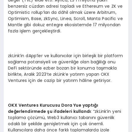
benzersiz cüzdan adresi topladı ve Ethereum ve ZK ve
Optimistic rollup’ları da dâhil olmak üzere Arbitrum,
Optimism, Base, zkSync, Linea, Scroll, Manta Pacific ve
Mantle gibi dokuz entegre ekosistemde 17 milyondan
fazla işlem gerçekleştirdi.
zkLink’in dApp’ler ve kullanıcılar için birleşik bir platform
sağlama potansiyeli ve güvenliğe olan bağlılığı onu
DeFi sektöründe ezber bozan bir konuma taşımakla
birlikte, Aralık 2023’te zkLink’e yatırım yapan OKX
Ventures için de cazip bir yatırım hâline getiriyor.
OKX Ventures Kurucusu Dora Yue yapt
ığı
de
ğ
erlendirmede
ş
u ifadeleri kulland
ı
: “zkLink’in yeni
toplama çözümü, Web3 kullanıcı tabanını güvenlik
odaklı bir şekilde genişletmek için çok önemli.
Kullanıcılara daha önce farklı toplamalarda izole