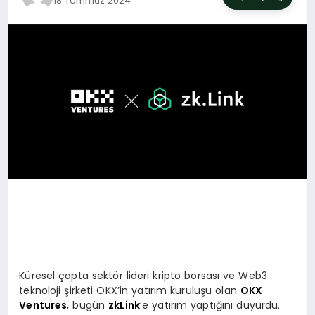
18 Temmuz 2024
SIYASET
YAŞAM
DÜNYA
SAĞLIK
EĞITIM
Küresel çapta sektör lideri kripto borsası ve Web3
teknoloji şirketi OKX’in yatırım kuruluşu olan
OKX
Ventures
, bugün
zkLink
’e yatırım yaptığını duyurdu.