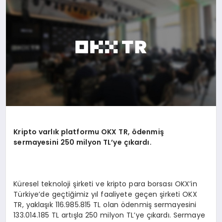
SIYASET
YAŞAM
DÜNYA
SAĞLIK
EĞITIM
Kripto varlık platformu OKX TR,
ö
denmiş
sermayesini 250
milyon TL
’
ye çıkardı.
Küresel teknoloji şirketi ve kripto para borsası OKX’in
Türkiye’de geçtiğimiz yıl faaliyete geçen şirketi OKX
TR, yaklaşık 116.985.815 TL olan ödenmiş sermayesini
133.014.185 TL artışla 250 milyon TL’ye çıkardı. Sermaye