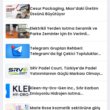
Cesur Packaging, Mısır’daki Üretim
Üssünü Büyütüyor
Elektrikli Yerden Isıtma Seramik ve
Parke Zeminler İçin En Verimli
Çözümler
Telegram Grupları Rehberi:
Telegram’da İlgi Çekici Topluluklar
Nasıl Bulunur?
SRV Padel Court, Türkiye’de Padel
Yatırımlarının Güçlü Markası Olmayı
Sürdürüyor
Kleen-Hy-Dro-Gen Inc., Sıfır Karbon
Emisyonlu Hidrojen Isıtma
Teknolojisinde ISO ve TSSA
Düzenleyici Onaylarını Aldı
Marie Rose kozmetik sektörüne giriş