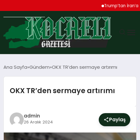
Trump’tan İran’a Sert 
GÜNDEM
Ana Sayfa
Gündem
OKX TR’den sermaye artırımı
TEKNOLOJI
OKX TR’den sermaye artırımı
EKONOMI
SPOR
admin
Paylaş
26 Aralık 2024
MAGAZIN