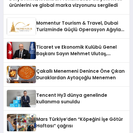
ürünlerini ve global marka vizyonunu sergiledi
Momentur Tourism & Travel, Dubai
Turizminde Güçlü Operasyon Ağıyla
Fark Yaratıyor
Ticaret ve Ekonomik Kulübü Genel
Başkanı Sayın Mehmet Ulutaş,
ekonomiye dair yaptığı açıklamada
şunları kaydetti:
Çakallı Menemeni Denince Öne Çıkan
Duraklardan Aytaçoğlu Menemen
Tencent Hy3 dünya genelinde
kullanıma sunuldu
Mars Türkiye’den “Köpeğini İşe Götür
Haftası” çağrısı