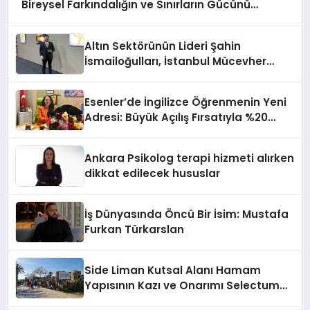
Bireysel Farkındalığın ve Sınırların Gücünü
Anlatıyor
Altın Sektörünün Lideri Şahin
İsmailoğulları, İstanbul Mücevher
Fuarı’nda Parladı ￼
Esenler’de İngilizce Öğrenmenin Yeni
Adresi: Büyük Açılış Fırsatıyla %20
İndirim!
Ankara Psikolog terapi hizmeti alırken
dikkat edilecek hususlar
İş Dünyasında Öncü Bir İsim: Mustafa
Furkan Türkarslan
Side Liman Kutsal Alanı Hamam
Yapısının Kazı ve Onarımı Selectum
Hotels&Resorts’un da Katkılarıyla