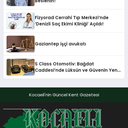
Beslenin!
Fizyorad Cerrahi Tıp Merkezi’nde
‘Denizli Saç Ekimi Kliniği’ Açıldı!
Gaziantep işçi avukatı
S Class Otomotiv: Bağdat
Caddesi’nde Lüksün ve Güvenin Yeni
Adı
Kocaeli'nin Güncel Kent Gazetesi