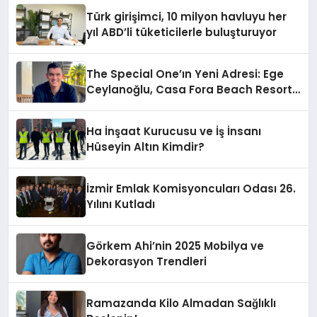
Tamamlandı
Türk girişimci, 10 milyon havluyu her
yıl ABD’li tüketicilerle buluşturuyor
The Special One’ın Yeni Adresi: Ege
Ceylanoğlu, Casa Fora Beach Resort
Hotel’i Daha İleri Taşımaya Geldi!
Ha İnşaat Kurucusu ve İş İnsanı
Hüseyin Altın Kimdir?
İzmir Emlak Komisyoncuları Odası 26.
Yılını Kutladı
Görkem Ahi’nin 2025 Mobilya ve
Dekorasyon Trendleri
Ramazanda Kilo Almadan Sağlıklı