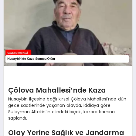
SIYASET
YAŞAM
DÜNYA
SAĞLIK
EĞITIM
Çölova Mahallesi’nde Kaza
Nusaybin ilçesine bağlı kırsal Çölova Mahallesi’nde dün
gece saatlerinde yaşanan olayda, iddiaya göre
Süleyman Altekin’in elindeki bıçak, kazara karnına
saplandı.
Olay Yerine Sağlık ve Jandarma