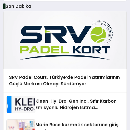
Son Dakika
SRV Padel Court, Türkiye’de Padel Yatırımlarının
Güçlü Markası Olmayı Sürdürüyor
Kleen-Hy-Dro-Gen Inc., Sıfır Karbon
Emisyonlu Hidrojen Isıtma
Teknolojisinde ISO ve TSSA
Düzenleyici Onaylarını Aldı
Marie Rose kozmetik sektörüne giriş