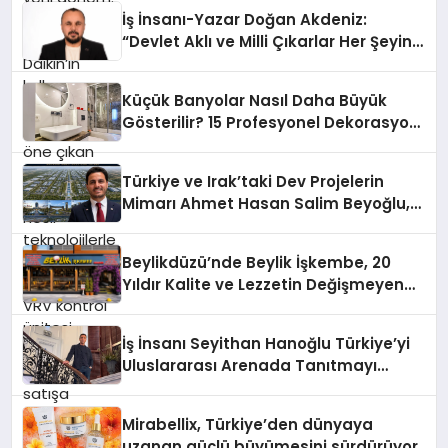
öne çıkan Madoka ailesinin yeni nesil
İş İnsanı-Yazar Doğan Akdeniz:
teknolojilerle donatılmış son modeli
“Devlet Aklı ve Milli Çıkarlar Her Şeyin
VRV kontrol ünitesi Madoka Plus
Üzerindedir”
Türkiye’de satışa sunuldu. Tam
dokunmatik ekranı, mobil uygulama
Küçük Banyolar Nasıl Daha Büyük
desteği ve akıllı sensör entegrasyonu
Gösterilir? 15 Profesyonel Dekorasyon
sayesinde iklimlendirme sistemlerinin
Önerisi
yönetimini daha kolay, konforlu ve
verimli hale getiriyor. Enerji
Türkiye ve Irak’taki Dev Projelerin
verimliliğini artırırken modern yaşam
Mimarı Ahmet Hasan Salim Beyoğlu,
alanlarında teknolojiyi estetik ile bulu
10 Milyon Metrekarelik “Al Yusuf
Holding Industrial City” Projesini
Beylikdüzü’nde Beylik İşkembe, 20
Hayata Geçirecek
Yıldır Kalite ve Lezzetin Değişmeyen
Adresi
İş İnsanı Seyithan Hanoğlu Türkiye’yi
Uluslararası Arenada Tanıtmayı
Hedefliyor
Mirabellix, Türkiye’den dünyaya
uzanan güçlü büyümesini sürdürüyor