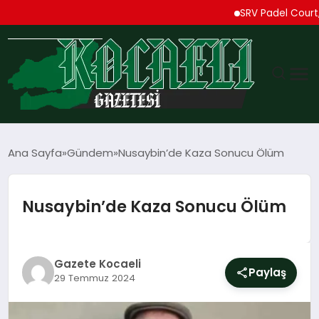
SRV Padel Court, Tür
GÜNDEM
Ana Sayfa
Gündem
Nusaybin’de Kaza Sonucu Ölüm
TEKNOLOJI
Nusaybin’de Kaza Sonucu Ölüm
EKONOMI
SPOR
Gazete Kocaeli
Paylaş
29 Temmuz 2024
MAGAZIN