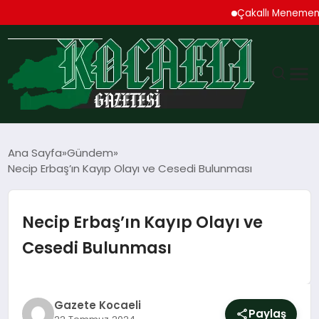
Çakallı Menemeni De
GÜNDEM
Ana Sayfa
Gündem
Necip Erbaş’ın Kayıp Olayı ve Cesedi Bulunması
TEKNOLOJI
EKONOMI
Necip Erbaş’ın Kayıp Olayı ve
Cesedi Bulunması
SPOR
MAGAZIN
Gazete Kocaeli
Paylaş