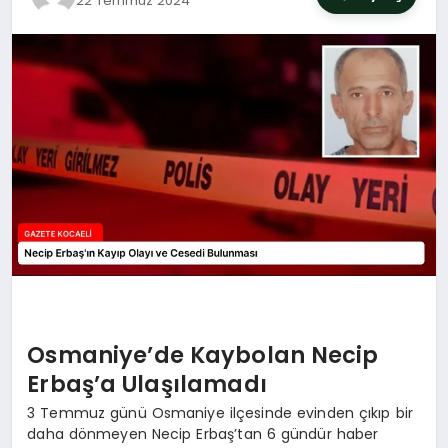
22 Temmuz 2024
SIYASET
YAŞAM
DÜNYA
SAĞLIK
EĞITIM
Osmaniye’de Kaybolan Necip
Erbaş’a Ulaşılamadı
3 Temmuz günü Osmaniye ilçesinde evinden çıkıp bir
daha dönmeyen Necip Erbaş’tan 6 gündür haber