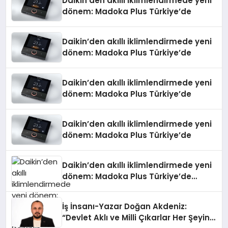
Daikin’den akıllı iklimlendirmede yeni
dönem: Madoka Plus Türkiye’de
Daikin’den akıllı iklimlendirmede yeni
dönem: Madoka Plus Türkiye’de
Daikin’den akıllı iklimlendirmede yeni
dönem: Madoka Plus Türkiye’de
Daikin’den akıllı iklimlendirmede yeni
dönem: Madoka Plus Türkiye’de
Daikin’den akıllı iklimlendirmede yeni
dönem: Madoka Plus Türkiye’de
Daikin’in kullanıcı dostu tasarımıyla
öne çıkan Madoka ailesinin yeni nesil
İş İnsanı-Yazar Doğan Akdeniz:
teknolojilerle donatılmış son modeli
“Devlet Aklı ve Milli Çıkarlar Her Şeyin
VRV kontrol ünitesi Madoka Plus