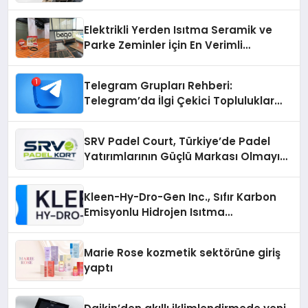
Elektrikli Yerden Isıtma Seramik ve
Parke Zeminler İçin En Verimli
Çözümler
Telegram Grupları Rehberi:
Telegram’da İlgi Çekici Topluluklar
Nasıl Bulunur?
SRV Padel Court, Türkiye’de Padel
Yatırımlarının Güçlü Markası Olmayı
Sürdürüyor
Kleen-Hy-Dro-Gen Inc., Sıfır Karbon
Emisyonlu Hidrojen Isıtma
Teknolojisinde ISO ve TSSA
Düzenleyici Onaylarını Aldı
Marie Rose kozmetik sektörüne giriş
yaptı