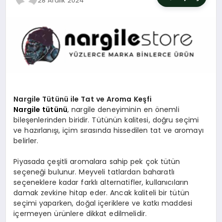
28 Aralık 2024
SIYASET
YAŞAM
DÜNYA
SAĞLIK
Nargile Tütünü ile Tat ve Aroma Keşfi
EĞITIM
Nargile tütünü
, nargile deneyiminin en önemli
bileşenlerinden biridir. Tütünün kalitesi, doğru seçimi
ve hazırlanışı, içim sırasında hissedilen tat ve aromayı
belirler.
Piyasada çeşitli aromalara sahip pek çok tütün
seçeneği bulunur. Meyveli tatlardan baharatlı
seçeneklere kadar farklı alternatifler, kullanıcıların
damak zevkine hitap eder. Ancak kaliteli bir tütün
seçimi yaparken, doğal içeriklere ve katkı maddesi
içermeyen ürünlere dikkat edilmelidir.