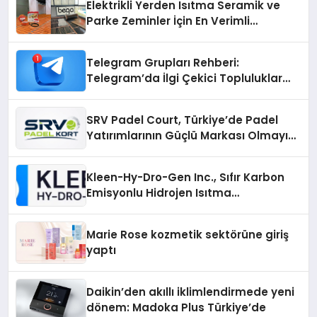
Elektrikli Yerden Isıtma Seramik ve
Parke Zeminler İçin En Verimli
Çözümler
Telegram Grupları Rehberi:
Telegram’da İlgi Çekici Topluluklar
Nasıl Bulunur?
SRV Padel Court, Türkiye’de Padel
Yatırımlarının Güçlü Markası Olmayı
Sürdürüyor
Kleen-Hy-Dro-Gen Inc., Sıfır Karbon
Emisyonlu Hidrojen Isıtma
Teknolojisinde ISO ve TSSA
Düzenleyici Onaylarını Aldı
Marie Rose kozmetik sektörüne giriş
yaptı
Daikin’den akıllı iklimlendirmede yeni
dönem: Madoka Plus Türkiye’de