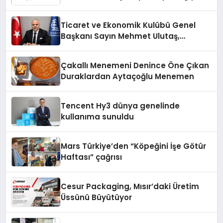
Fark Yaratıyor
Ticaret ve Ekonomik Kulübü Genel
Başkanı Sayın Mehmet Ulutaş,
ekonomiye dair yaptığı açıklamada
şunları kaydetti:
Çakallı Menemeni Denince Öne Çıkan
Duraklardan Aytaçoğlu Menemen
Tencent Hy3 dünya genelinde
kullanıma sunuldu
Mars Türkiye’den “Köpeğini İşe Götür
Haftası” çağrısı
Cesur Packaging, Mısır’daki Üretim
Üssünü Büyütüyor