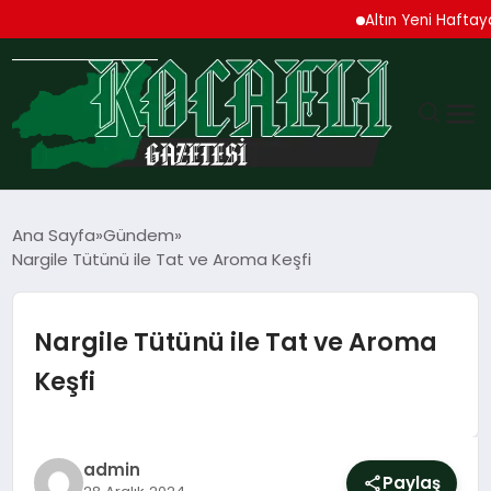
Altın Yeni Haftaya Yüks
GÜNDEM
Ana Sayfa
Gündem
Nargile Tütünü ile Tat ve Aroma Keşfi
TEKNOLOJI
EKONOMI
Nargile Tütünü ile Tat ve Aroma
Keşfi
SPOR
MAGAZIN
admin
Paylaş