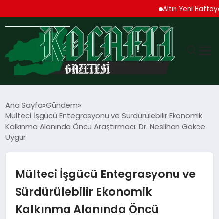
Altın Yeni Haftaya Yüksel
GÜNDEM
Ana Sayfa
Gündem
Mülteci İşgücü Entegrasyonu ve Sürdürülebilir Ekonomik
TEKNOLOJI
Kalkınma Alanında Öncü Araştırmacı: Dr. Neslihan Gokce
Uygur
EKONOMI
Mülteci İşgücü Entegrasyonu ve
SPOR
Sürdürülebilir Ekonomik
MAGAZIN
Kalkınma Alanında Öncü