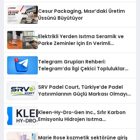
Cesur Packaging, Mısır’daki Üretim
Üssünü Büyütüyor
Elektrikli Yerden Isıtma Seramik ve
Parke Zeminler İçin En Verimli
Çözümler
Telegram Grupları Rehberi:
Telegram’da İlgi Çekici Topluluklar
Nasıl Bulunur?
SRV Padel Court, Türkiye’de Padel
Yatırımlarının Güçlü Markası Olmayı
Sürdürüyor
Kleen-Hy-Dro-Gen Inc., Sıfır Karbon
Emisyonlu Hidrojen Isıtma
Teknolojisinde ISO ve TSSA
Düzenleyici Onaylarını Aldı
Marie Rose kozmetik sektörüne giriş