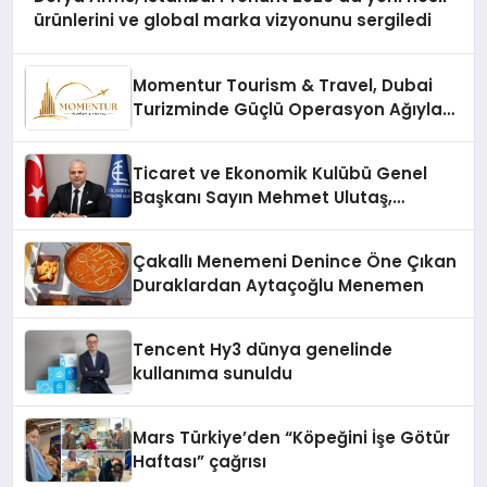
ürünlerini ve global marka vizyonunu sergiledi
Momentur Tourism & Travel, Dubai
Turizminde Güçlü Operasyon Ağıyla
Fark Yaratıyor
Ticaret ve Ekonomik Kulübü Genel
Başkanı Sayın Mehmet Ulutaş,
ekonomiye dair yaptığı açıklamada
şunları kaydetti:
Çakallı Menemeni Denince Öne Çıkan
Duraklardan Aytaçoğlu Menemen
Tencent Hy3 dünya genelinde
kullanıma sunuldu
Mars Türkiye’den “Köpeğini İşe Götür
Haftası” çağrısı