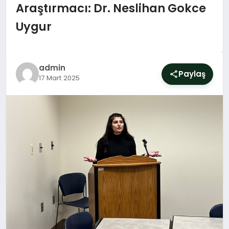
SIYASET
Araştırmacı: Dr. Neslihan Gokce
Uygur
YAŞAM
DÜNYA
admin
Paylaş
17 Mart 2025
SAĞLIK
EĞITIM