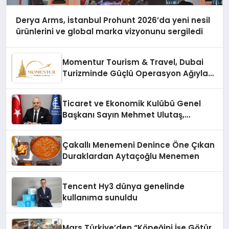
Derya Arms, İstanbul Prohunt 2026’da yeni nesil
ürünlerini ve global marka vizyonunu sergiledi
Momentur Tourism & Travel, Dubai
Turizminde Güçlü Operasyon Ağıyla
Fark Yaratıyor
Ticaret ve Ekonomik Kulübü Genel
Başkanı Sayın Mehmet Ulutaş,
ekonomiye dair yaptığı açıklamada
şunları kaydetti:
Çakallı Menemeni Denince Öne Çıkan
Duraklardan Aytaçoğlu Menemen
Tencent Hy3 dünya genelinde
kullanıma sunuldu
Mars Türkiye’den “Köpeğini İşe Götür