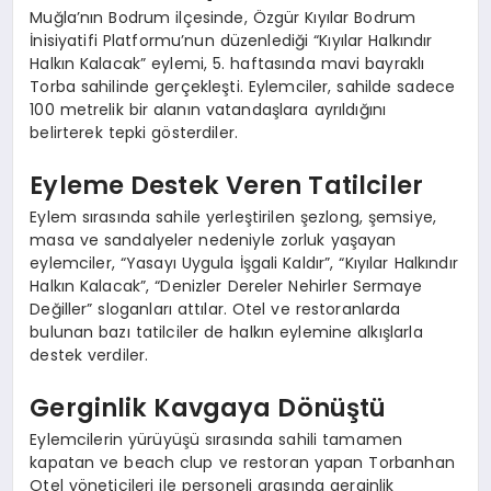
Muğla’nın Bodrum ilçesinde, Özgür Kıyılar Bodrum
İnisiyatifi Platformu’nun düzenlediği “Kıyılar Halkındır
Halkın Kalacak” eylemi, 5. haftasında mavi bayraklı
Torba sahilinde gerçekleşti. Eylemciler, sahilde sadece
100 metrelik bir alanın vatandaşlara ayrıldığını
belirterek tepki gösterdiler.
Eyleme Destek Veren Tatilciler
Eylem sırasında sahile yerleştirilen şezlong, şemsiye,
masa ve sandalyeler nedeniyle zorluk yaşayan
eylemciler, “Yasayı Uygula İşgali Kaldır”, “Kıyılar Halkındır
Halkın Kalacak”, “Denizler Dereler Nehirler Sermaye
Değiller” sloganları attılar. Otel ve restoranlarda
bulunan bazı tatilciler de halkın eylemine alkışlarla
destek verdiler.
Gerginlik Kavgaya Dönüştü
Eylemcilerin yürüyüşü sırasında sahili tamamen
kapatan ve beach clup ve restoran yapan Torbanhan
Otel yöneticileri ile personeli arasında gerginlik