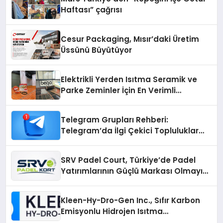
Haftası” çağrısı
Cesur Packaging, Mısır’daki Üretim
Üssünü Büyütüyor
Elektrikli Yerden Isıtma Seramik ve
Parke Zeminler İçin En Verimli
Çözümler
Telegram Grupları Rehberi:
Telegram’da İlgi Çekici Topluluklar
Nasıl Bulunur?
SRV Padel Court, Türkiye’de Padel
Yatırımlarının Güçlü Markası Olmayı
Sürdürüyor
Kleen-Hy-Dro-Gen Inc., Sıfır Karbon
Emisyonlu Hidrojen Isıtma
Teknolojisinde ISO ve TSSA