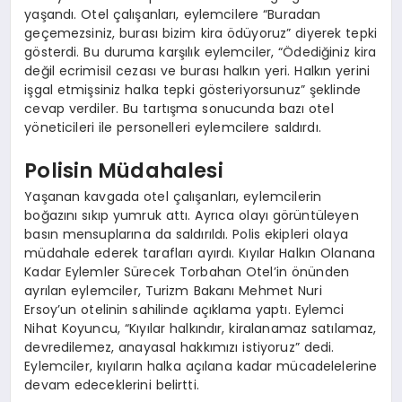
yaşandı. Otel çalışanları, eylemcilere “Buradan
geçemezsiniz, burası bizim kira ödüyoruz” diyerek tepki
gösterdi. Bu duruma karşılık eylemciler, “Ödediğiniz kira
değil ecrimisil cezası ve burası halkın yeri. Halkın yerini
işgal etmişsiniz halka tepki gösteriyorsunuz” şeklinde
cevap verdiler. Bu tartışma sonucunda bazı otel
yöneticileri ile personelleri eylemcilere saldırdı.
Polisin Müdahalesi
Yaşanan kavgada otel çalışanları, eylemcilerin
boğazını sıkıp yumruk attı. Ayrıca olayı görüntüleyen
basın mensuplarına da saldırıldı. Polis ekipleri olaya
müdahale ederek tarafları ayırdı. Kıyılar Halkın Olanana
Kadar Eylemler Sürecek Torbahan Otel’in önünden
ayrılan eylemciler, Turizm Bakanı Mehmet Nuri
Ersoy’un otelinin sahilinde açıklama yaptı. Eylemci
Nihat Koyuncu, “Kıyılar halkındır, kiralanamaz satılamaz,
devredilemez, anayasal hakkımızı istiyoruz” dedi.
Eylemciler, kıyıların halka açılana kadar mücadelelerine
devam edeceklerini belirtti.