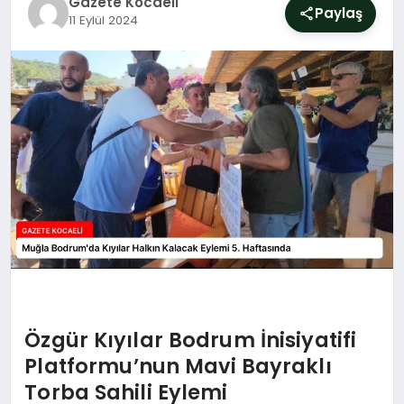
Gazete Kocaeli
SIYASET
Paylaş
11 Eylül 2024
YAŞAM
DÜNYA
SAĞLIK
EĞITIM
Özgür Kıyılar Bodrum İnisiyatifi
Platformu’nun Mavi Bayraklı
Torba Sahili Eylemi