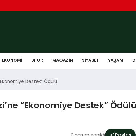
EKONOMI
SPOR
MAGAZIN
SIYASET
YAŞAM
D
“Ekonomiye Destek” Ödülü
i’ne “Ekonomiye Destek” Ödül
0 Yorum Yapıldı
Paylaş