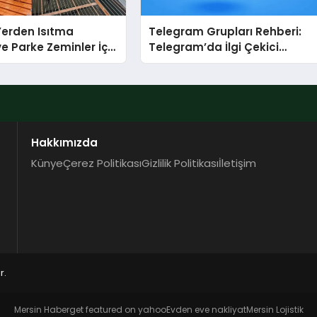
 Yerden Isıtma
Telegram Grupları Rehberi:
e Parke Zeminler İçin
Telegram’da İlgi Çekici
i Çözümler
Topluluklar Nasıl Bulunur?
Hakkımızda
Künye
Çerez Politikası
Gizlilik Politikası
İletişim
r.
Mersin Haber
get featured on yahoo
Evden eve nakliyat
Mersin Lojistik