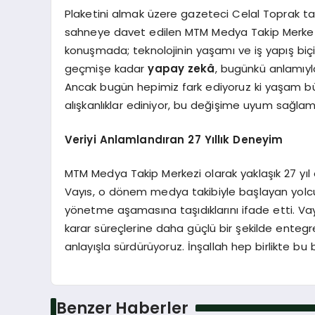
Plaketini almak üzere gazeteci Celal Toprak tarafın
sahneye davet edilen MTM Medya Takip Merkez
konuşmada; teknolojinin yaşamı ve iş yapış biçim
geçmişe kadar
yapay zekâ
, bugünkü anlamıyl
Ancak bugün hepimiz fark ediyoruz ki yaşam bü
alışkanlıklar ediniyor, bu değişime uyum sağlam
Veriyi Anlamlandıran 27 Yıllık Deneyim
MTM Medya Takip Merkezi olarak yaklaşık 27 yıl
Vayıs, o dönem medya takibiyle başlayan yol
yönetme aşamasına taşıdıklarını ifade etti. Va
karar süreçlerine daha güçlü bir şekilde entegre
anlayışla sürdürüyoruz. İnşallah hep birlikte bu
Benzer Haberler