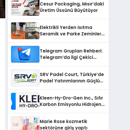
Cesur Packaging, Mısır’daki
Üretim Üssünü Büyütüyor
Elektrikli Yerden Isıtma
Seramik ve Parke Zeminler
İçin En Verimli Çözümler
Telegram Grupları Rehberi:
Telegram’da İlgi Çekici
Topluluklar Nasıl Bulunur?
SRV Padel Court, Türkiye’de
Padel Yatırımlarının Güçlü
Markası Olmayı Sürdürüyor
Kleen-Hy-Dro-Gen Inc., Sıfır
Karbon Emisyonlu Hidrojen
Isıtma Teknolojisinde ISO ve
TSSA Düzenleyici Onaylarını
Marie Rose kozmetik
Aldı
sektörüne giriş yaptı