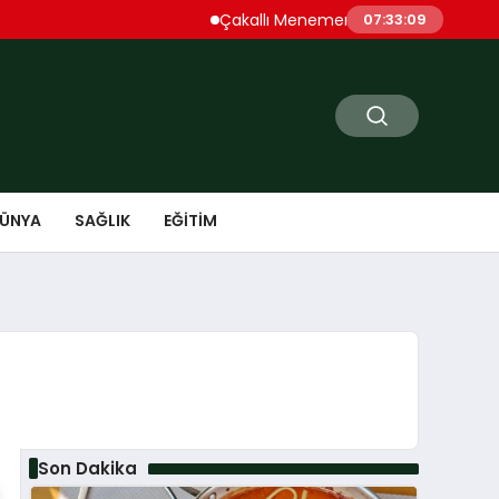
Çakallı Menemeni Denince Öne Çıkan Dur
07:33:10
ÜNYA
SAĞLIK
EĞITIM
ü
Son Dakika