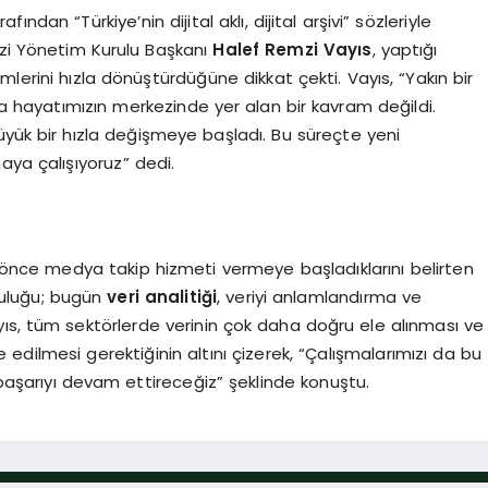
dan “Türkiye’nin dijital aklı, dijital arşivi” sözleriyle
i Yönetim Kurulu Başkanı
Halef Remzi Vayıs
, yaptığı
lerini hızla dönüştürdüğüne dikkat çekti. Vayıs, “Yakın bir
a hayatımızın merkezinde yer alan bir kavram değildi.
yük bir hızla değişmeye başladı. Bu süreçte yeni
aya çalışıyoruz” dedi.
 önce medya takip hizmeti vermeye başladıklarını belirten
culuğu; bugün
veri analitiği
, veriyi anlamlandırma ve
yıs, tüm sektörlerde verinin çok daha doğru ele alınması ve
 edilmesi gerektiğinin altını çizerek, “Çalışmalarımızı da bu
 başarıyı devam ettireceğiz” şeklinde konuştu.