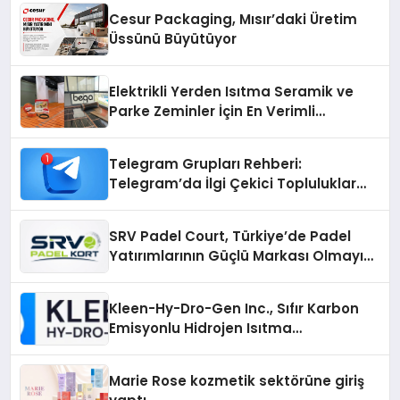
Cesur Packaging, Mısır’daki Üretim
Üssünü Büyütüyor
Elektrikli Yerden Isıtma Seramik ve
Parke Zeminler İçin En Verimli
Çözümler
Telegram Grupları Rehberi:
Telegram’da İlgi Çekici Topluluklar
Nasıl Bulunur?
SRV Padel Court, Türkiye’de Padel
Yatırımlarının Güçlü Markası Olmayı
Sürdürüyor
Kleen-Hy-Dro-Gen Inc., Sıfır Karbon
Emisyonlu Hidrojen Isıtma
Teknolojisinde ISO ve TSSA
Düzenleyici Onaylarını Aldı
Marie Rose kozmetik sektörüne giriş