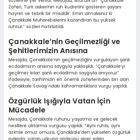
sözlerine yer verildi. Mesajda, Atatürk’ün “Çanakkale
Zaferi, Türk askerinin ruh kudretini gösteren şayanı
hayret ve tebrik bir misaldir. Emin olmalısınız ki
Çanakkale Muharebelerini kazandıran bu yüksek
ruhtur.” sözleri hatırlatıldı.
Çanakkale’nin Geçilmezliği ve
Şehitlerimizin Anısına
Mesajda, Çanakkale’nin geçilmezliğini vurgulayan şanlı
ecdadımızın anısına saygıyla yaklaşıldı. “Çanakkale’yi
geçilmez kılan şanlı ecdadımızı saygıyla anıyoruz”
ifadesiyle, tarihimizin en önemli zaferlerinden biri olan
Çanakkale Savaşı’ndaki kahramanlıklara vurgu yapıldı.
Özgürlük Işığıyla Vatan İçin
Mücadele
Mesajda, Çanakkale ruhunu yaşatma ve gelecek
nesillere aktarma vurgusu yapıldı. “Aynı ruhla, aynı
azimle omuz omuza, Çanakkale’den yükselen özgürlük
ışığında, vatan uğruna göğsünü siper eden