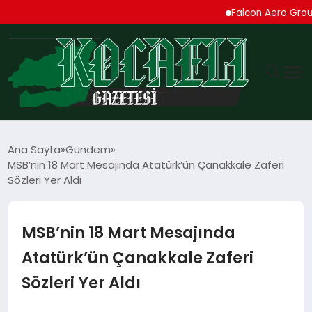
Falcon Aero Group, Kür
GÜNDEM
Ana Sayfa
Gündem
MSB’nin 18 Mart Mesajında Atatürk’ün Çanakkale Zaferi
TEKNOLOJI
Sözleri Yer Aldı
EKONOMI
MSB’nin 18 Mart Mesajında
SPOR
Atatürk’ün Çanakkale Zaferi
Sözleri Yer Aldı
MAGAZIN