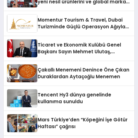
yeni nesil ürünlerini ve global marka
vizyonunu sergiledi
Momentur Tourism & Travel, Dubai
Turizminde Güçlü Operasyon Ağıyla
Fark Yaratıyor
Ticaret ve Ekonomik Kulübü Genel
Başkanı Sayın Mehmet Ulutaş,
ekonomiye dair yaptığı açıklamada
şunları kaydetti:
Çakallı Menemeni Denince Öne Çıkan
Duraklardan Aytaçoğlu Menemen
Tencent Hy3 dünya genelinde
kullanıma sunuldu
Mars Türkiye’den “Köpeğini İşe Götür
Haftası” çağrısı