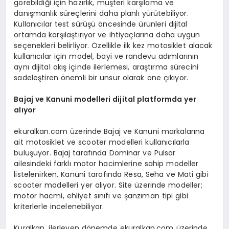
görebildiği için hazırlık, müşteri karşılama ve
danışmanlık süreçlerini daha planlı yürütebiliyor.
Kullanıcılar test sürüşü öncesinde ürünleri dijital
ortamda karşılaştırıyor ve ihtiyaçlarına daha uygun
seçenekleri belirliyor. Özellikle ilk kez motosiklet alacak
kullanıcılar için model, bayi ve randevu adımlarının
aynı dijital akış içinde ilerlemesi, araştırma sürecini
sadeleştiren önemli bir unsur olarak öne çıkıyor.
Bajaj ve Kanuni modelleri dijital platformda yer
al
ı
yor
ekuralkan.com üzerinde Bajaj ve Kanuni markalarına
ait motosiklet ve scooter modelleri kullanıcılarla
buluşuyor. Bajaj tarafında Dominar ve Pulsar
ailesindeki farklı motor hacimlerine sahip modeller
listelenirken, Kanuni tarafında Resa, Seha ve Mati gibi
scooter modelleri yer alıyor. Site üzerinde modeller;
motor hacmi, ehliyet sınıfı ve şanzıman tipi gibi
kriterlerle incelenebiliyor.
Kuralkan, ilerleyen dönemde ekuralkan.com üzerinde