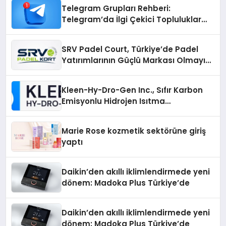
Telegram Grupları Rehberi:
Telegram’da İlgi Çekici Topluluklar
Nasıl Bulunur?
SRV Padel Court, Türkiye’de Padel
Yatırımlarının Güçlü Markası Olmayı
Sürdürüyor
Kleen-Hy-Dro-Gen Inc., Sıfır Karbon
Emisyonlu Hidrojen Isıtma
Teknolojisinde ISO ve TSSA
Düzenleyici Onaylarını Aldı
Marie Rose kozmetik sektörüne giriş
yaptı
Daikin’den akıllı iklimlendirmede yeni
dönem: Madoka Plus Türkiye’de
Daikin’den akıllı iklimlendirmede yeni
dönem: Madoka Plus Türkiye’de