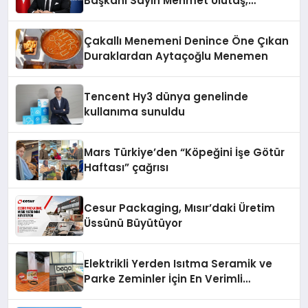
Başkanı Sayın Mehmet Ulutaş,
ekonomiye dair yaptığı açıklamada
şunları kaydetti:
Çakallı Menemeni Denince Öne Çıkan
Duraklardan Aytaçoğlu Menemen
Tencent Hy3 dünya genelinde
kullanıma sunuldu
Mars Türkiye’den “Köpeğini İşe Götür
Haftası” çağrısı
Cesur Packaging, Mısır’daki Üretim
Üssünü Büyütüyor
Elektrikli Yerden Isıtma Seramik ve
Parke Zeminler İçin En Verimli
Çözümler