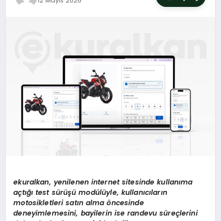
12 Mayıs 2026
SIYASET
YAŞAM
DÜNYA
SAĞLIK
EĞITIM
ekuralkan, yenilenen internet sitesinde kullan
ı
ma
a
ç
t
ığı test sü
r
üşü
mod
ü
l
ü
yle, kullan
ı
c
ı
lar
ı
n
motosikletleri sat
ı
n alma
ö
ncesinde
deneyimlemesini, bayilerin ise randevu s
ü
re
ç
lerini