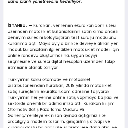
daha planl
ı
y
ö
netmesini hedefliyor.
İ
STANBUL
—
Kuralkan, yenilenen ekuralkan.com sitesi
üzerinden motosiklet kullanıcılarının satın alma öncesi
deneyim sürecini kolaylaştıran test sürüşü modülünü
kullanıma açtı. Mayıs ayıyla birlikte devreye alınan yeni
modül, kullanıcıların ilgilendikleri motosiklet modeli için
online randevu oluşturmasına, uygun bayiyi
seçmesine ve süreci dijital hesapları üzerinden takip
etmesine olanak tanıyor.
Türkiye’nin köklü otomotiv ve motosiklet
distribütörlerinden Kuralkan, 2019 yılında motosiklet
satış süreçlerini ekuralkan.com adresine taşıyarak
Türkiye’nin her yerine online satış yapmaya başladı ve
sektörde önemli bir adıma imza attı. Kuralkan Bilişim
Otomotiv Satış Pazarlama Müdürü Ali
Gönenç,“Yenileyerek nisan ayında açtığımız site
aracılığıyla modern tasarım, geliştirilmiş altyapı ve
kullanıcı dostu bir arayüzle ziyaretçilere daha akıcı ve