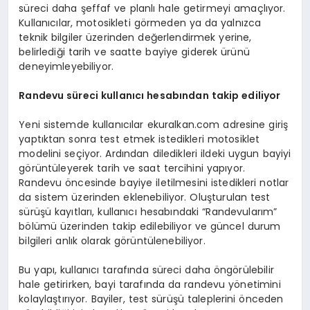
süreci daha şeffaf ve planlı hale getirmeyi amaçlıyor.
Kullanıcılar, motosikleti görmeden ya da yalnızca
teknik bilgiler üzerinden değerlendirmek yerine,
belirlediği tarih ve saatte bayiye giderek ürünü
deneyimleyebiliyor.
Randevu s
ü
reci kullan
ı
c
ı
hesab
ı
ndan takip ediliyor
Yeni sistemde kullanıcılar ekuralkan.com adresine giriş
yaptıktan sonra test etmek istedikleri motosiklet
modelini seçiyor. Ardından diledikleri ildeki uygun bayiyi
görüntüleyerek tarih ve saat tercihini yapıyor.
Randevu öncesinde bayiye iletilmesini istedikleri notlar
da sistem üzerinden eklenebiliyor. Oluşturulan test
sürüşü kayıtları, kullanıcı hesabındaki “Randevularım”
bölümü üzerinden takip edilebiliyor ve güncel durum
bilgileri anlık olarak görüntülenebiliyor.
Bu yapı, kullanıcı tarafında süreci daha öngörülebilir
hale getirirken, bayi tarafında da randevu yönetimini
kolaylaştırıyor. Bayiler, test sürüşü taleplerini önceden