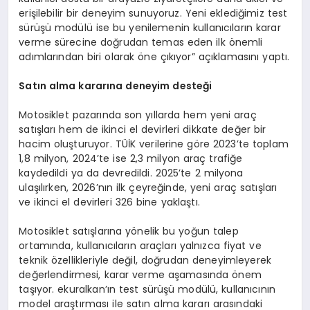
erişilebilir bir deneyim sunuyoruz. Yeni eklediğimiz test
sürüşü modülü ise bu yenilemenin kullanıcıların karar
verme sürecine doğrudan temas eden ilk önemli
adımlarından biri olarak öne çıkıyor” açıklamasını yaptı.
Satı
n alma karar
ı
na deneyim deste
ğ
i
Motosiklet pazarında son yıllarda hem yeni araç
satışları hem de ikinci el devirleri dikkate değer bir
hacim oluşturuyor. TÜİK verilerine göre 2023’te toplam
1,8 milyon, 2024’te ise 2,3 milyon araç trafiğe
kaydedildi ya da devredildi. 2025’te 2 milyona
ulaşılırken, 2026’nın ilk çeyreğinde, yeni araç satışları
ve ikinci el devirleri 326 bine yaklaştı.
Motosiklet satışlarına yönelik bu yoğun talep
ortamında, kullanıcıların araçları yalnızca fiyat ve
teknik özellikleriyle değil, doğrudan deneyimleyerek
değerlendirmesi, karar verme aşamasında önem
taşıyor. ekuralkan’ın test sürüşü modülü, kullanıcının
model araştırması ile satın alma kararı arasındaki