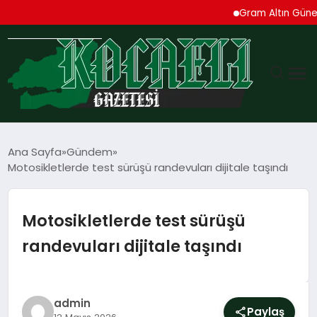
Gram Altın Güne Yüksel
GÜNDEM
Ana Sayfa
Gündem
Motosikletlerde test sürüşü randevuları dijitale taşındı
TEKNOLOJI
EKONOMI
Motosikletlerde test sürüşü
randevuları dijitale taşındı
SPOR
MAGAZIN
admin
Paylaş