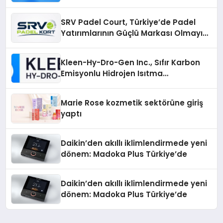
Nasıl Bulunur?
SRV Padel Court, Türkiye’de Padel
Yatırımlarının Güçlü Markası Olmayı
Sürdürüyor
Kleen-Hy-Dro-Gen Inc., Sıfır Karbon
Emisyonlu Hidrojen Isıtma
Teknolojisinde ISO ve TSSA
Düzenleyici Onaylarını Aldı
Marie Rose kozmetik sektörüne giriş
yaptı
Daikin’den akıllı iklimlendirmede yeni
dönem: Madoka Plus Türkiye’de
Daikin’den akıllı iklimlendirmede yeni
dönem: Madoka Plus Türkiye’de