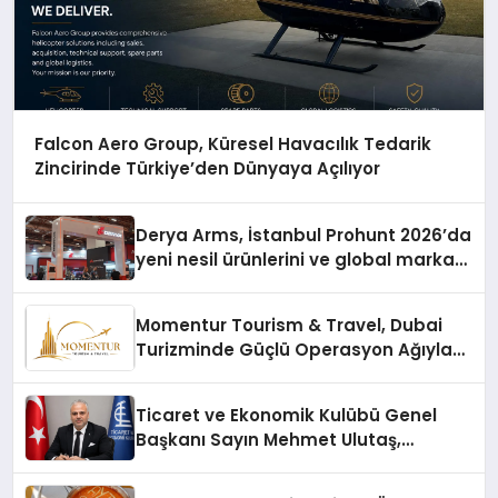
Falcon Aero Group, Küresel Havacılık Tedarik
Zincirinde Türkiye’den Dünyaya Açılıyor
Derya Arms, İstanbul Prohunt 2026’da
yeni nesil ürünlerini ve global marka
vizyonunu sergiledi
Momentur Tourism & Travel, Dubai
Turizminde Güçlü Operasyon Ağıyla
Fark Yaratıyor
Ticaret ve Ekonomik Kulübü Genel
Başkanı Sayın Mehmet Ulutaş,
ekonomiye dair yaptığı açıklamada
şunları kaydetti: