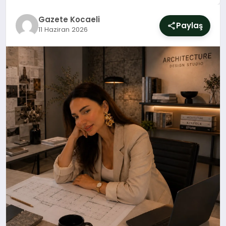
SIYASET
Gazete Kocaeli
Paylaş
11 Haziran 2026
YAŞAM
DÜNYA
SAĞLIK
EĞITIM