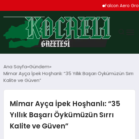
Falcon Aero Group, Küres
GÜNDEM
Ana Sayfa
Gündem
Mimar Ayça İpek Hoşhanlı: “35 Yıllık Başarı Öykümüzün Sırrı
TEKNOLOJI
Kalite ve Güven”
EKONOMI
Mimar Ayça İpek Hoşhanlı: “35
SPOR
Yıllık Başarı Öykümüzün Sırrı
Kalite ve Güven”
MAGAZIN