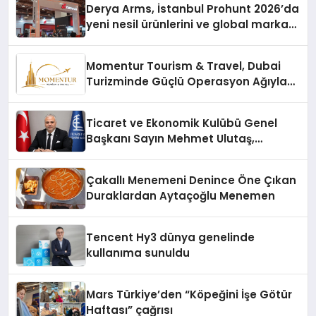
Derya Arms, İstanbul Prohunt 2026’da
yeni nesil ürünlerini ve global marka
vizyonunu sergiledi
Momentur Tourism & Travel, Dubai
Turizminde Güçlü Operasyon Ağıyla
Fark Yaratıyor
Ticaret ve Ekonomik Kulübü Genel
Başkanı Sayın Mehmet Ulutaş,
ekonomiye dair yaptığı açıklamada
şunları kaydetti:
Çakallı Menemeni Denince Öne Çıkan
Duraklardan Aytaçoğlu Menemen
Tencent Hy3 dünya genelinde
kullanıma sunuldu
Mars Türkiye’den “Köpeğini İşe Götür
Haftası” çağrısı