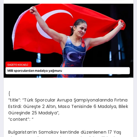
SIYASET
YAŞAM
DÜNYA
SAĞLIK
EĞITIM
{
“title”: “Türk Sporcular Avrupa Şampiyonalarında Fırtına
Estirdi: Güreşte 2 Altın, Masa Tenisinde 6 Madalya, Bilek
Güreşinde 25 Madalya”,
“content”: “
Bulgaristan’ın Samokov kentinde düzenlenen 17 Yaş