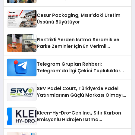
Cesur Packaging, Mısır’daki Üretim
Üssünü Büyütüyor
Elektrikli Yerden Isıtma Seramik ve
Parke Zeminler İçin En Verimli
Çözümler
Telegram Grupları Rehberi:
Telegram’da İlgi Çekici Topluluklar
Nasıl Bulunur?
SRV Padel Court, Türkiye’de Padel
Yatırımlarının Güçlü Markası Olmayı
Sürdürüyor
Kleen-Hy-Dro-Gen Inc., Sıfır Karbon
Emisyonlu Hidrojen Isıtma
Teknolojisinde ISO ve TSSA
Düzenleyici Onaylarını Aldı