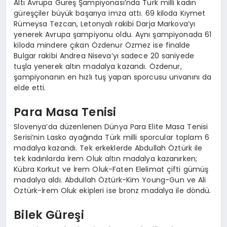
Altı Avrupa Güreş Şampiyonası’nda Türk milli kadın
güreşçiler büyük başarıya imza attı. 69 kiloda Kıymet
Rümeysa Tezcan, Letonyalı rakibi Darja Markova’yı
yenerek Avrupa şampiyonu oldu. Aynı şampiyonada 61
kiloda mindere çıkan Özdenur Özmez ise finalde
Bulgar rakibi Andrea Niseva’yı sadece 20 saniyede
tuşla yenerek altın madalya kazandı. Özdenur,
şampiyonanın en hızlı tuş yapan sporcusu unvanını da
elde etti.
Para Masa Tenisi
Slovenya’da düzenlenen Dünya Para Elite Masa Tenisi
Serisi’nin Lasko ayağında Türk milli sporcular toplam 6
madalya kazandı. Tek erkeklerde Abdullah Öztürk ile
tek kadınlarda İrem Oluk altın madalya kazanırken;
Kübra Korkut ve İrem Oluk-Faten Elelimat çifti gümüş
madalya aldı. Abdullah Öztürk-Kim Young-Gun ve Ali
Öztürk-İrem Oluk ekipleri ise bronz madalya ile döndü.
Bilek Güreşi