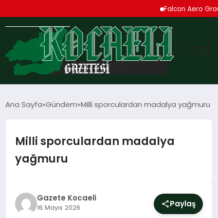
Falcon Aero Group, Kür
GÜNDEM
Ana Sayfa
Gündem
Milli sporculardan madalya yağmuru
TEKNOLOJI
Milli sporculardan madalya
EKONOMI
yağmuru
SPOR
MAGAZIN
Gazete Kocaeli
Paylaş
16 Mayıs 2026