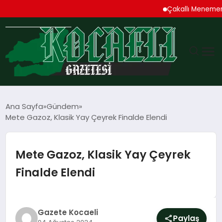
Çakallı Menemeni De
GÜNDEM
Ana Sayfa
Gündem
Mete Gazoz, Klasik Yay Çeyrek Finalde Elendi
TEKNOLOJI
EKONOMI
Mete Gazoz, Klasik Yay Çeyrek
Finalde Elendi
SPOR
MAGAZIN
Gazete Kocaeli
Paylaş