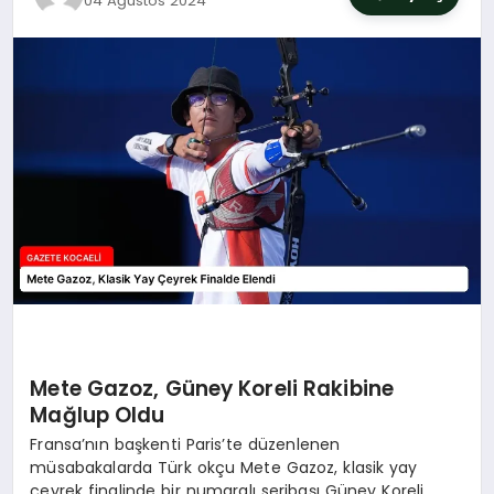
04 Ağustos 2024
SIYASET
YAŞAM
DÜNYA
SAĞLIK
EĞITIM
Mete Gazoz, Güney Koreli Rakibine
Mağlup Oldu
Fransa’nın başkenti Paris’te düzenlenen
müsabakalarda Türk okçu Mete Gazoz, klasik yay
çeyrek finalinde bir numaralı seribaşı Güney Koreli