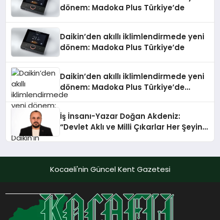
dönem: Madoka Plus Türkiye’de
Daikin’den akıllı iklimlendirmede yeni
dönem: Madoka Plus Türkiye’de
Daikin’den akıllı iklimlendirmede yeni
dönem: Madoka Plus Türkiye’de
Daikin’in kullanıcı dostu tasarımıyla
öne çıkan Madoka ailesinin yeni nesil
İş İnsanı-Yazar Doğan Akdeniz:
teknolojilerle donatılmış son modeli
“Devlet Aklı ve Milli Çıkarlar Her Şeyin
VRV kontrol ünitesi Madoka Plus
Üzerindedir”
Türkiye’de satışa sunuldu. Tam
dokunmatik ekranı, mobil uygulama
desteği ve akıllı sensör entegrasyonu
Kocaeli'nin Güncel Kent Gazetesi
sayesinde iklimlendirme sistemlerinin
yönetimini daha kolay, konforlu ve
verimli hale getiriyor. Enerji
verimliliğini artırırken modern yaşam
alanlarında teknolojiyi estetik ile bulu