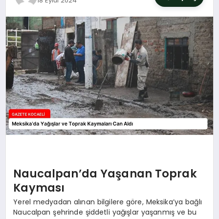
18 Eylül 2024
SIYASET
YAŞAM
DÜNYA
SAĞLIK
EĞITIM
Naucalpan’da Yaşanan Toprak
Kayması
Yerel medyadan alınan bilgilere göre, Meksika’ya bağlı
Naucalpan şehrinde şiddetli yağışlar yaşanmış ve bu