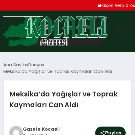
Falcon Aero Group, Kür
GÜNDEM
Ana Sayfa
Dünya
Meksika’da Yağışlar ve Toprak Kaymaları Can Aldı
TEKNOLOJI
EKONOMI
Meksika’da Yağışlar ve Toprak
Kaymaları Can Aldı
SPOR
MAGAZIN
Gazete Kocaeli
Paylaş