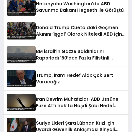
Netanyahu Washington’da ABD
Savunma Bakanı Hegseth ile Görüştü
Donald Trump Cueta’daki Göçmen
Akınını ‘İşgal’ Olarak Niteledi ABD İçin
Uyardı
BM İsrail’in Gazze Saldırılarını
Raporladı 150’den Fazla Filistinli
Hayatını Kaybetti
Trump, İran’ı Hedef Aldı: Çok Sert
Vuracağız
İran Devrim Muhafızları ABD Üssüne
Füze Attı Irak’ta Haşdi Şabi Hedef
Alındı
Suriye Lideri Şara Lübnan Krizi İçin
Uyardı Güvenlik Anlaşması Sinyali