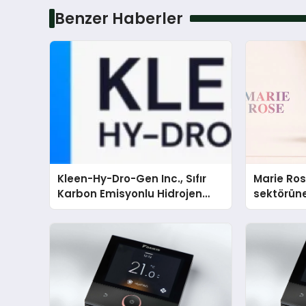
Benzer Haberler
Kleen-Hy-Dro-Gen Inc., Sıfır
Marie Ro
Karbon Emisyonlu Hidrojen
sektörüne
Isıtma Teknolojisinde ISO ve
TSSA Düzenleyici Onaylarını
Aldı