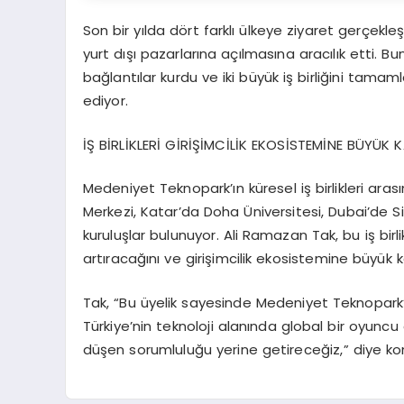
Son bir yılda dört farklı ülkeye ziyaret gerçekle
yurt dışı pazarlarına açılmasına aracılık etti. B
bağlantılar kurdu ve iki büyük iş birliğini tama
ediyor.
İŞ BİRLİKLERİ GİRİŞİMCİLİK EKOSİSTEMİNE BÜYÜK
Medeniyet Teknopark’ın küresel iş birlikleri ara
Merkezi, Katar’da Doha Üniversitesi, Dubai’de Si
kuruluşlar bulunuyor. Ali Ramazan Tak, bu iş birli
artıracağını ve girişimcilik ekosistemine büyük 
Tak, “Bu üyelik sayesinde Medeniyet Teknopark’
Türkiye’nin teknoloji alanında global bir oyun
düşen sorumluluğu yerine getireceğiz,” diye ko