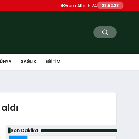
Gram Altın 6.240 Liraya Düştü Ons Altın 4.
23:52:24
ÜNYA
SAĞLIK
EĞITIM
aldı
Son Dakika