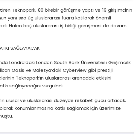
ştiren Teknopark, 80 birebir görüşme yaptı ve 19 girişimcinin
unun yanı sıra üç uluslararası fuara katılarak önemli
mladı. Halen beş uluslararası iş birliği görüşmesi de devam
 KATKI SAĞLAYACAK
sında Londra’daki London South Bank Üniversitesi Girişimcilik
licon Oasis ve Malezya’daki Cyberview gibi prestijli
klerinin Teknopark’ın uluslararası arenadaki etkisini
katkı sağlayacağını vurguladı.
ın ulusal ve uluslararası düzeyde rekabet gücü artacak.
cu olarak konumlanmasına katkı sağlamak için üzerimize
nuştu.