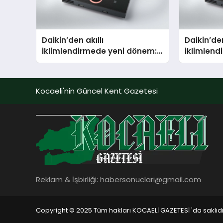
Daikin’den akıllı
Daikin’den
iklimlendirmede yeni dönem:
iklimlen
Madoka Plus Türkiye’de
Madoka P
Kocaeli'nin Güncel Kent Gazetesi
Reklam & İşbirliği:
habersonuclari@gmail.com
Copyright © 2025 Tüm hakları KOCAELİ GAZETESİ 'da saklıdı