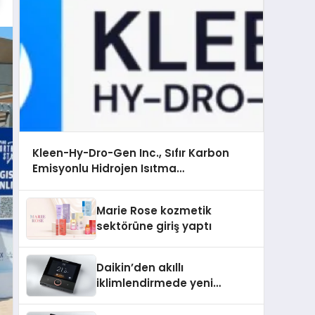
Kleen-Hy-Dro-Gen Inc., Sıfır Karbon
Emisyonlu Hidrojen Isıtma
Teknolojisinde ISO ve TSSA Düzenleyici
Onaylarını Aldı
Marie Rose kozmetik
sektörüne giriş yaptı
Daikin’den akıllı
iklimlendirmede yeni
dönem: Madoka Plus
Türkiye’de