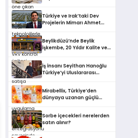
satışa sunuldu. Tam
Profesyonel Dekorasyon
dokunmatik ekranı, mobil
Önerisi
uygulama desteği ve akıllı
Türkiye ve Irak’taki Dev
sensör entegrasyonu
Projelerin Mimarı Ahmet
sayesinde iklimlendirme
Hasan Salim Beyoğlu, 10
sistemlerinin yönetimini
Milyon Metrekarelik “Al Yusuf
Beylikdüzü’nde Beylik
daha kolay, konforlu ve
Holding Industrial City”
İşkembe, 20 Yıldır Kalite ve
verimli hale getiriyor. Enerji
Projesini Hayata Geçirecek
Lezzetin Değişmeyen Adresi
verimliliğini artırırken
modern yaşam alanlarında
İş İnsanı Seyithan Hanoğlu
teknolojiyi estetik ile bulu
Türkiye’yi Uluslararası
Arenada Tanıtmayı
Hedefliyor
Mirabellix, Türkiye’den
dünyaya uzanan güçlü
büyümesini sürdürüyor
Sorbe içecekleri nerelerden
satın alınır?