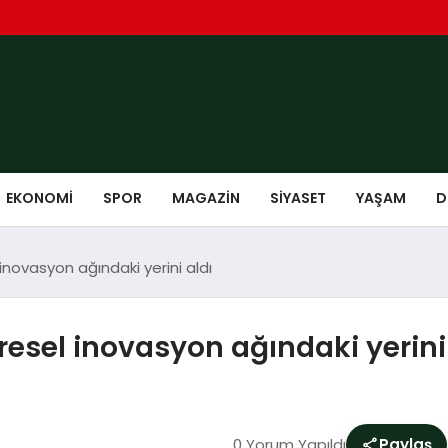
EKONOMI
SPOR
MAGAZIN
SIYASET
YAŞAM
D
novasyon ağındaki yerini aldı
esel inovasyon ağındaki yerini 
0 Yorum Yapıldı
Paylaş