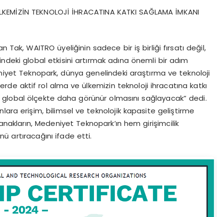
ÜLKEMİZİN TEKNOLOJİ İHRACATINA KATKI SAĞLAMA İMKANI
k, WAITRO üyeliğinin sadece bir iş birliği fırsatı değil,
deki global etkisini artırmak adına önemli bir adım
eniyet Teknopark, dünya genelindeki araştırma ve teknoloji
lerde aktif rol alma ve ülkemizin teknoloji ihracatına katkı
 global ölçekte daha görünür olmasını sağlayacak” dedi.
lara erişim, bilimsel ve teknolojik kapasite geliştirme
lanakların, Medeniyet Teknopark’ın hem girişimcilik
ü artıracağını ifade etti.