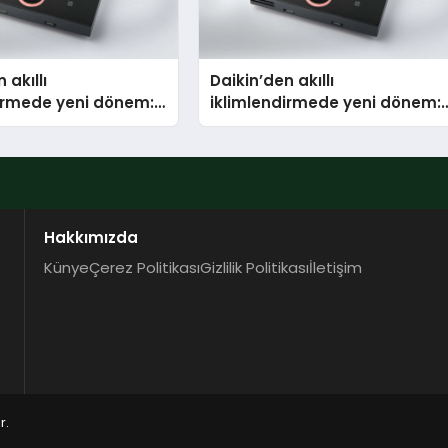
 akıllı
Daikin’den akıllı
dirmede yeni dönem:
iklimlendirmede yeni dönem:
lus Türkiye’de
Madoka Plus Türkiye’de
Hakkımızda
Künye
Çerez Politikası
Gizlilik Politikası
İletişim
r.