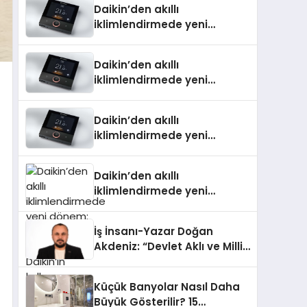
Daikin’den akıllı
iklimlendirmede yeni
dönem: Madoka Plus
Türkiye’de
Daikin’den akıllı
iklimlendirmede yeni
dönem: Madoka Plus
Türkiye’de
Daikin’den akıllı
iklimlendirmede yeni
dönem: Madoka Plus
Türkiye’de
Daikin’den akıllı
iklimlendirmede yeni
dönem: Madoka Plus
Türkiye’de Daikin’in kullanıcı
İş İnsanı-Yazar Doğan
dostu tasarımıyla öne çıkan
Akdeniz: “Devlet Aklı ve Milli
Madoka ailesinin yeni nesil
Çıkarlar Her Şeyin
teknolojilerle donatılmış son
Üzerindedir”
modeli VRV kontrol ünitesi
Küçük Banyolar Nasıl Daha
Madoka Plus Türkiye’de
Büyük Gösterilir? 15