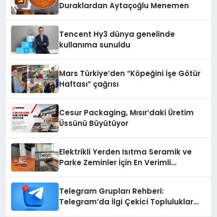
Duraklardan Aytaçoğlu Menemen
Tencent Hy3 dünya genelinde
kullanıma sunuldu
Mars Türkiye’den “Köpeğini İşe Götür
Haftası” çağrısı
Cesur Packaging, Mısır’daki Üretim
Üssünü Büyütüyor
Elektrikli Yerden Isıtma Seramik ve
Parke Zeminler İçin En Verimli
Çözümler
Telegram Grupları Rehberi:
Telegram’da İlgi Çekici Topluluklar
Nasıl Bulunur?