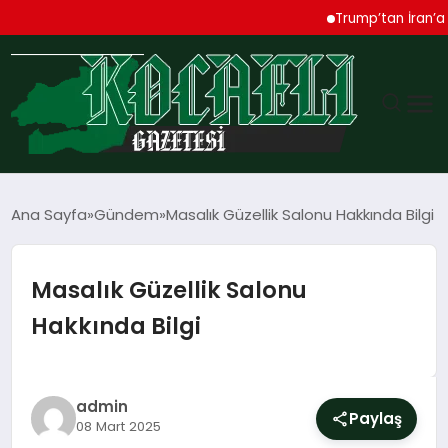
Trump’tan İran’a Sert U
GÜNDEM
Ana Sayfa
Gündem
Masalık Güzellik Salonu Hakkında Bilgi
TEKNOLOJI
Masalık Güzellik Salonu
EKONOMI
Hakkında Bilgi
SPOR
MAGAZIN
admin
Paylaş
08 Mart 2025