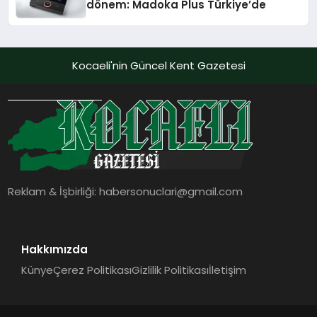
dönem: Madoka Plus Türkiye’de
Kocaeli'nin Güncel Kent Gazetesi
Reklam & İşbirliği:
habersonuclari@gmail.com
Hakkımızda
Künye
Çerez Politikası
Gizlilik Politikası
İletişim