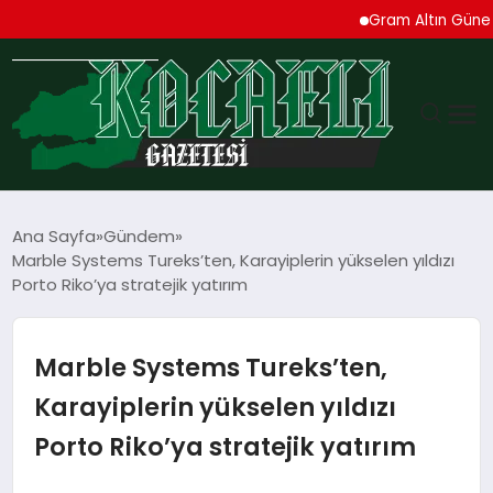
Gram Altın Güne Yükselişl
GÜNDEM
Ana Sayfa
Gündem
Marble Systems Tureks’ten, Karayiplerin yükselen yıldızı
TEKNOLOJI
Porto Riko’ya stratejik yatırım
EKONOMI
Marble Systems Tureks’ten,
SPOR
Karayiplerin yükselen yıldızı
Porto Riko’ya stratejik yatırım
MAGAZIN