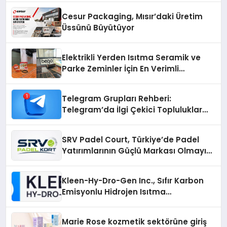
Cesur Packaging, Mısır’daki Üretim
Üssünü Büyütüyor
Elektrikli Yerden Isıtma Seramik ve
Parke Zeminler İçin En Verimli
Çözümler
Telegram Grupları Rehberi:
Telegram’da İlgi Çekici Topluluklar
Nasıl Bulunur?
SRV Padel Court, Türkiye’de Padel
Yatırımlarının Güçlü Markası Olmayı
Sürdürüyor
Kleen-Hy-Dro-Gen Inc., Sıfır Karbon
Emisyonlu Hidrojen Isıtma
Teknolojisinde ISO ve TSSA
Düzenleyici Onaylarını Aldı
Marie Rose kozmetik sektörüne giriş