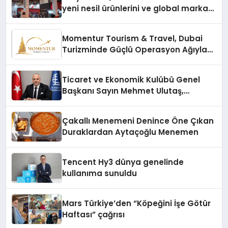
yeni nesil ürünlerini ve global marka
vizyonunu sergiledi
Momentur Tourism & Travel, Dubai
Turizminde Güçlü Operasyon Ağıyla
Fark Yaratıyor
Ticaret ve Ekonomik Kulübü Genel
Başkanı Sayın Mehmet Ulutaş,
ekonomiye dair yaptığı açıklamada
şunları kaydetti:
Çakallı Menemeni Denince Öne Çıkan
Duraklardan Aytaçoğlu Menemen
Tencent Hy3 dünya genelinde
kullanıma sunuldu
Mars Türkiye’den “Köpeğini İşe Götür
Haftası” çağrısı