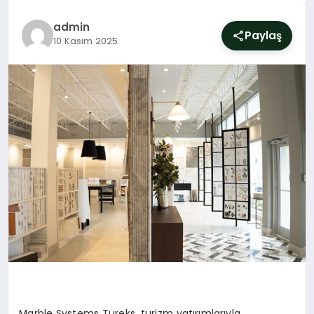
SIYASET
admin
Paylaş
10 Kasım 2025
YAŞAM
DÜNYA
SAĞLIK
EĞITIM
Marble Systems Tureks
,
turizm yatırımlarıyla