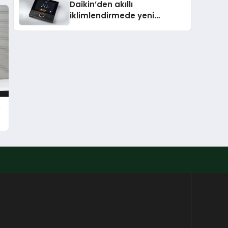
Daikin’den akıllı
iklimlendirmede yeni
dönem: Madoka Plus
Türkiye’de
e