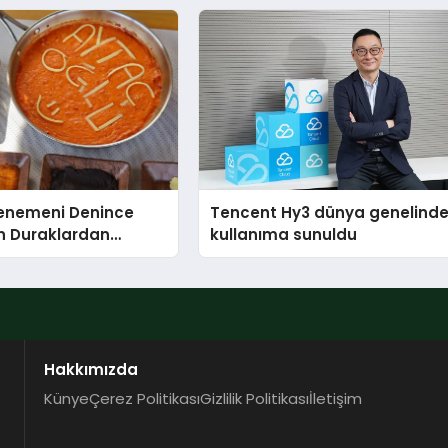
Yaratıyor
Menemeni Denince
Tencent Hy3 dünya genelind
n Duraklardan
kullanıma sunuldu
lu Menemen
Hakkımızda
Künye
Çerez Politikası
Gizlilik Politikası
İletişim