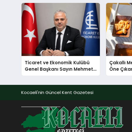
sergiledi
Ticaret ve Ekonomik Kulübü
Çakallı 
Genel Başkanı Sayın Mehmet
Öne Çıka
Ulutaş, ekonomiye dair yaptığı
Aytaçoğ
açıklamada şunları kaydetti:
Kocaeli'nin Güncel Kent Gazetesi