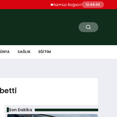
Hürmüz Boğazı’nda Patlama Sesleri Duyuld
12:46:04
ÜNYA
SAĞLIK
EĞITIM
betti
Son Dakika