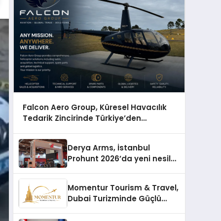
Falcon Aero Group, Küresel Havacılık
Tedarik Zincirinde Türkiye’den
Dünyaya Açılıyor
Derya Arms, İstanbul
Prohunt 2026’da yeni nesil
ürünlerini ve global marka
vizyonunu sergiledi
Momentur Tourism & Travel,
Dubai Turizminde Güçlü
Operasyon Ağıyla Fark
Yaratıyor