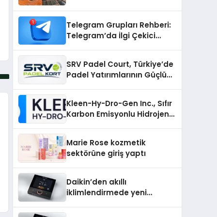
İçin En Verimli Çözümler
Telegram Grupları Rehberi:
Telegram’da İlgi Çekici
Topluluklar Nasıl Bulunur?
SRV Padel Court, Türkiye’de
Padel Yatırımlarının Güçlü
Markası Olmayı Sürdürüyor
Kleen-Hy-Dro-Gen Inc., Sıfır
Karbon Emisyonlu Hidrojen
Isıtma Teknolojisinde ISO ve
TSSA Düzenleyici Onaylarını
Marie Rose kozmetik
Aldı
sektörüne giriş yaptı
Daikin’den akıllı
iklimlendirmede yeni
dönem: Madoka Plus
Türkiye’de