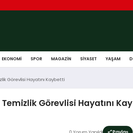
EKONOMI
SPOR
MAGAZIN
SIYASET
YAŞAM
D
zlik Görevlisi Hayatını Kaybetti
: Temizlik Görevlisi Hayatını Kay
0 Yorum Yapıldı
Paylaş