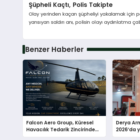
Şüpheli Kaçtı, Polis Takipte
Olay yerinden kaçan şüpheliyi yakalamak için po
yansıyan saldırı anı, polisin olayı aydınlatma çab
Benzer Haberler
Falcon Aero Group, Küresel
Derya Arm
Havacılık Tedarik Zincirinde
2026’da ye
Türkiye’den Dünyaya Açılıyor
global m