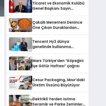
Ticaret ve Ekonomik Kulübü
Genel Başkanı Sayın
Mehmet Ulutaş, ekonomiye
dair yaptığı açıklamada
Çakallı Menemeni Denince
şunları kaydetti:
Öne Çıkan Duraklardan
Aytaçoğlu Menemen
Tencent Hy3 dünya
genelinde kullanıma
sunuldu
Mars Türkiye’den “Köpeğini
İşe Götür Haftası” çağrısı
Cesur Packaging, Mısır’daki
Üretim Üssünü Büyütüyor
Elektrikli Yerden Isıtma
Seramik ve Parke Zeminler