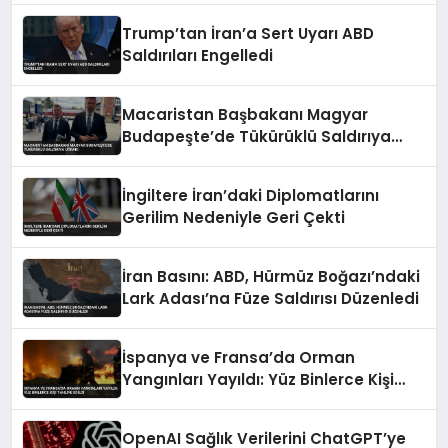
Trump’tan İran’a Sert Uyarı ABD
Saldırıları Engelledi
Macaristan Başbakanı Magyar
Budapeşte’de Tükürüklü Saldırıya
Uğradı
İngiltere İran’daki Diplomatlarını
Gerilim Nedeniyle Geri Çekti
İran Basını: ABD, Hürmüz Boğazı’ndaki
Lark Adası’na Füze Saldırısı Düzenledi
İspanya ve Fransa’da Orman
Yangınları Yayıldı: Yüz Binlerce Kişi
Tahliye Edildi
OpenAI Sağlık Verilerini ChatGPT’ye