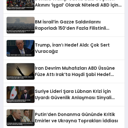
Akınını ‘İşgal’ Olarak Niteledi ABD İçin
Uyardı
BM İsrail’in Gazze Saldırılarını
Raporladı 150’den Fazla Filistinli
Hayatını Kaybetti
Trump, İran’ı Hedef Aldı: Çok Sert
Vuracağız
İran Devrim Muhafızları ABD Üssüne
Füze Attı Irak’ta Haşdi Şabi Hedef
Alındı
Suriye Lideri Şara Lübnan Krizi İçin
Uyardı Güvenlik Anlaşması Sinyali
Verdi
Putin’den Donanma Gününde Kritik
Emirler ve Ukrayna Toprakları İddiası