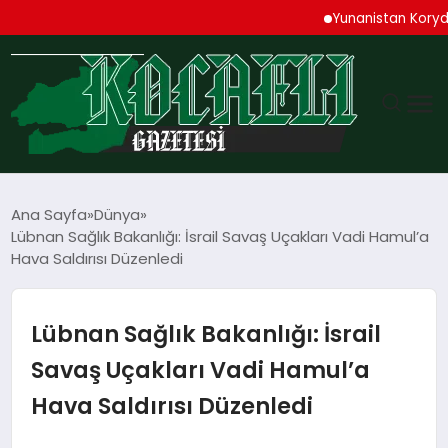
Yunanistan Korydallos
GÜNDEM
Ana Sayfa
Dünya
Lübnan Sağlık Bakanlığı: İsrail Savaş Uçakları Vadi Hamul’a
TEKNOLOJI
Hava Saldırısı Düzenledi
EKONOMI
Lübnan Sağlık Bakanlığı: İsrail
SPOR
Savaş Uçakları Vadi Hamul’a
Hava Saldırısı Düzenledi
MAGAZIN