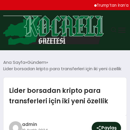
Trump’tan İran’a Sert U
GÜNDEM
Ana Sayfa
Gündem
Lider borsadan kripto para transferleri için iki yeni özellik
TEKNOLOJI
EKONOMI
Lider borsadan kripto para
transferleri için iki yeni özellik
SPOR
MAGAZIN
admin
Paylaş