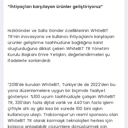
“İ
htiya
ç
lar
ı
kar
şı
layan
ü
r
ü
nler geli
ş
tiriyoruz
”
HızlıGönder ve Salla Gönder özelliklerinin WhiteBIT
TR’nin inovasyona ve kullanıcı ihtiyaçlarını karşılayan
ürünler geliştirme taahhüdüne bağlılığına kanıt
oluşturduğuna dikkat çeken WhiteBIT TR Yönetim
Kurulu Başkanı Emre Yetişkin, değerlendirmeleri şu
ifadelerle sonlandırdı:
“2018’de kurulan WhiteBIT, Türkiye’de de 2022’den bu
yana düzenlemelere uygun bir biçimde faaliyet
gösteriyor. %100 uyum taahhüdüyle çalışan WhiteBIT
TR, 330’dan fazla dijital varlık ve 440’tan fazla işlem
çiftiyle altı ay gibi kısa bir sürede 100 bini aşkın
kullanıcıya ulaştı. Trabzonspor’un resmî sponsoru olan
WhiteBIT TR olarak karmaşık teknolojileri herkes için
kolayca anlaşılabilir çözümlere dönüştürmek için