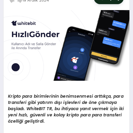
19 Aralık 2024
SIYASET
YAŞAM
DÜNYA
SAĞLIK
EĞITIM
Kripto para birimlerinin benimsenmesi artt
ı
k
ç
a, para
transferi gibi yat
ı
r
ı
m d
ışı
i
ş
levleri de
ö
ne
çı
kmaya
ba
ş
lad
ı
. WhiteBIT TR, bu ihtiyaca yan
ı
t vermek i
ç
in iki
yeni h
ı
zl
ı
, g
ü
venli ve kolay kripto para para transferi
ö
zelli
ğ
i geli
ş
tirdi.