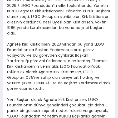
2026 /
LEGO Foundation
’ı
n y
ı
ll
ı
k toplant
ı
s
ı
nda, Y
ö
netim
Kurulu Agnete Kirk Kristiansen
’
i Y
ö
netim Kurulu Ba
ş
kan
ı
olarak se
ç
ti. LEGO Group
’
un sahibi olan Kirk Kristiansen
ailesinin d
ö
rd
ü
nc
ü
nesil
ü
yesi olan Kristiansen, vakf
ı
n
1986 y
ı
l
ı
nda kurulmas
ı
ndan bu yana be
ş
inci ba
ş
kan
ı
oldu.
Agnete Kirk Kristiansen, 2023 y
ı
l
ı
ndan bu yana LEGO
Foundation
’
da Ba
ş
kan Yard
ı
mc
ı
s
ı
olarak g
ö
rev
yap
ı
yordu ve bu g
ö
revden ayr
ı
larak Ba
ş
kan
Yard
ı
mc
ı
l
ığı
g
ö
revini
ü
stlenecek olan karde
ş
i Thomas
Kirk Kristiansen
’
in yerini ald
ı
. LEGO Foundation
’
daki
rol
ü
ne ek olarak Agnete Kirk Kristiansen, LEGO
Group
’
un %75
’
ine sahip olan aileye ait holding ve
yat
ı
r
ı
m
ş
irketi KIRKBI A/S
’
te de Ba
ş
kan Yard
ı
mc
ı
s
ı
olarak
g
ö
rev yapmaktad
ı
r.
Yeni Ba
ş
kan olarak Agnete Kirk Kristiansen, LEGO
Foundation
’ı
n d
ü
nya genelindeki
ç
ocuklar i
ç
in daha
parlak bir gelecek in
ş
a etmedeki rol
ü
n
ü
vurgula
yarak,
“LEGO Foundation Y
ö
netim Kurulu Ba
ş
kanl
ığı
g
ö
revini