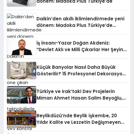
dönem: Madoka Plus Türkiye’de
Daikin’den akıllı iklimlendirmede yeni
dönem: Madoka Plus Türkiye’de
Daikin’in kullanıcı dostu tasarımıyla
öne çıkan Madoka ailesinin yeni nesil
İş İnsanı-Yazar Doğan Akdeniz:
teknolojilerle donatılmış son modeli
“Devlet Aklı ve Milli Çıkarlar Her Şeyin
VRV kontrol ünitesi Madoka Plus
Üzerindedir”
Türkiye’de satışa sunuldu. Tam
dokunmatik ekranı, mobil uygulama
Küçük Banyolar Nasıl Daha Büyük
desteği ve akıllı sensör entegrasyonu
Gösterilir? 15 Profesyonel Dekorasyon
sayesinde iklimlendirme sistemlerinin
Önerisi
yönetimini daha kolay, konforlu ve
verimli hale getiriyor. Enerji
Türkiye ve Irak’taki Dev Projelerin
verimliliğini artırırken modern yaşam
Mimarı Ahmet Hasan Salim Beyoğlu,
alanlarında teknolojiyi estetik ile bulu
10 Milyon Metrekarelik “Al Yusuf
Holding Industrial City” Projesini
Beylikdüzü’nde Beylik İşkembe, 20
Hayata Geçirecek
Yıldır Kalite ve Lezzetin Değişmeyen
Adresi