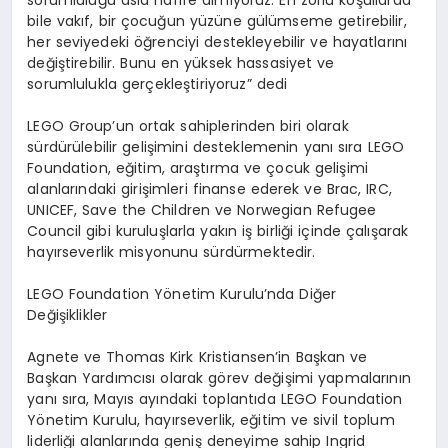
bile vak
ı
f, bir
ç
ocu
ğ
un y
ü
z
ü
ne g
ü
l
ü
mseme getirebilir,
her seviyedeki
öğ
renciyi destekleyebilir ve hayatlar
ı
n
ı
de
ğ
i
ş
tirebilir. Bunu en y
ü
ksek hassasiyet ve
sorumlulukla ger
ç
ekle
ş
tiriyoruz” dedi
LEGO Group
’
un ortak sahiplerinden biri olarak
s
ü
rd
ü
r
ü
lebilir geli
ş
imini desteklemenin yan
ı
s
ı
ra LEGO
Foundation, e
ğ
itim, ara
ş
t
ı
rma ve
ç
ocuk geli
ş
imi
alanlar
ı
ndaki giri
ş
imleri finanse ederek ve Brac, IRC,
UNICEF, Save the Children ve Norwegian Refugee
Council gibi kurulu
ş
larla yak
ı
n i
ş
birli
ğ
i i
ç
inde
ç
al
ış
arak
hay
ı
rseverlik misyonunu s
ü
rd
ü
rmektedir.
LEGO Foundation Y
ö
netim Kurulu
’
nda Di
ğ
er
De
ğ
i
ş
iklikler
Agnete ve Thomas Kirk Kristiansen
’
in Ba
ş
kan ve
Ba
ş
kan Yard
ı
mc
ı
s
ı
olarak g
ö
rev de
ğ
i
ş
imi yapmalar
ı
n
ı
n
yan
ı
s
ı
ra, May
ı
s ay
ı
ndaki toplant
ı
da LEGO Foundation
Y
ö
netim Kurulu, hay
ı
rseverlik, e
ğ
itim ve sivil toplum
liderli
ğ
i alanlar
ı
nda geni
ş
deneyime sahip Ingrid