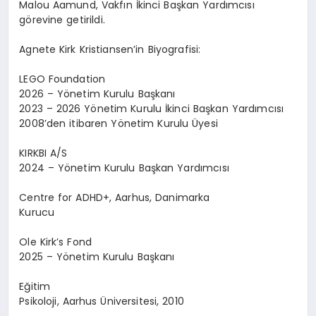
Malou Aamund, Vakf
ı
n
İ
kinci Ba
ş
kan Yard
ı
mc
ı
s
ı
g
ö
revine getirildi.
Agnete Kirk Kristiansen
’
in
Biyografi
si
:
LEGO Foundation
2026 – Y
ö
netim Kurulu Ba
ş
kan
ı
2023 – 2026 Y
ö
netim Kurulu
İ
kinci Ba
ş
kan Yard
ı
mc
ı
s
ı
2008
’
den itibaren Y
ö
netim Kurulu
Ü
yesi
KIRKBI A/S
2024 – Y
ö
netim Kurulu Ba
ş
kan Yard
ı
mc
ı
s
ı
Centre for ADHD+, Aarhus, Danimarka
Kurucu
Ole Kirk
’
s Fond
2025 – Y
ö
netim Kurulu Ba
ş
kan
ı
E
ğ
itim
Psikoloji, Aarhus
Ü
niversitesi, 2010