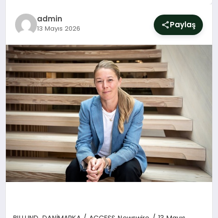
SIYASET
admin
Paylaş
13 Mayıs 2026
YAŞAM
DÜNYA
SAĞLIK
EĞITIM
BILLUND, DAN
İ
MARKA / ACCESS Newswire / 13 May
ı
s