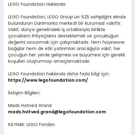
LEGO Foundation Hakk
ı
nda
LEGO Foundation, LEGO Group
’
un %25 sahipli
ğ
ini elinde
bulunduran Danimarka merkezli bir kurumsal vak
ı
ft
ı
r.
Vak
ı
f, d
ü
nya genelindeki i
ş
ortaklar
ı
yla birlikte
ç
ocuklar
ı
n ihtiya
ç
lar
ı
n
ı
desteklemek ve
ç
ocuklu
ğ
un
de
ğ
erini savunmak i
ç
in
ç
al
ış
maktad
ı
r. Hem hay
ı
rsever
ba
ğış
lar hem de etki yat
ı
r
ı
mlar
ı
arac
ı
l
ığı
yla vak
ı
f, her
ç
ocu
ğ
un her yerde geli
ş
mesi ve b
ü
y
ü
mesi i
ç
in gerekli
ko
ş
ullar
ı
olu
ş
turmay
ı
ama
ç
lamaktad
ı
r.
LEGO Foundation hakk
ı
nda daha fazla bilgi i
ç
in:
https://www.legofoundation.com/
İ
leti
ş
im Bilgileri:
Mads Hvitved Grand
mads.hvitved.grand@legofoundation.com
KAYNAK:
LEGO Fonden