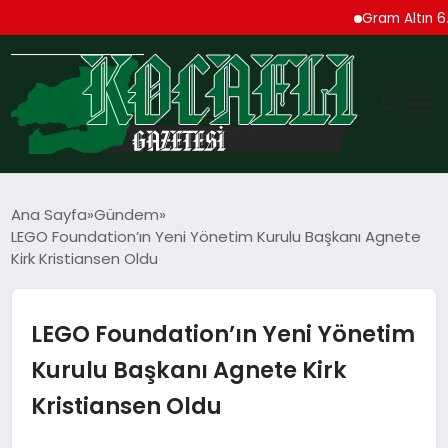
Gram Altın 6.240 Li
GÜNDEM
Ana Sayfa
Gündem
LEGO Foundation’ın Yeni Yönetim Kurulu Başkanı Agnete
TEKNOLOJI
Kirk Kristiansen Oldu
EKONOMI
LEGO Foundation’ın Yeni Yönetim
SPOR
Kurulu Başkanı Agnete Kirk
Kristiansen Oldu
MAGAZIN