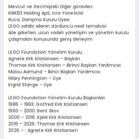
Mevcut ve Gec
mi
ş
teki Di
ğ
er
g
ö
revler
ı
:
KIRK83 Holding ApS,
İ
cra Y
ö
neticisi
Ruca, Dan
ış
ma Kurulu
Ü
yesi
LEGO sahibi ailenin d
ö
rd
ü
nc
ü
nesil temsilcisi
Aile
ş
irketleri, uzun vadeli y
ö
neti
ş
im ve y
ö
netim kurulu
ç
al
ış
malar
ı
konusunda geni
ş
deneyim
LEGO Foundation Y
ö
netim Kurulu
Agnete Kirk Kristiansen – Ba
ş
kan
Thomas Kirk Kristiansen – Birinci Ba
ş
kan Yard
ı
mc
ı
s
ı
Malou Aamund –
İ
kinci Ba
ş
kan Yard
ı
mc
ı
s
ı
Hilary Pennington –
Ü
ye
Ingrid Stange –
Ü
ye
LEGO Foundation Y
ö
netim Kurulu Ba
ş
kanlar
ı
1986 – 1993: Gotfred Kirk Kristiansen
1993 – 2000: Bent Skov
2000 – 2016: Kjeld Kirk Kristiansen
2016 – 2026: Thomas Kirk Kristiansen
2026 – : Agnete Kirk Kristiansen