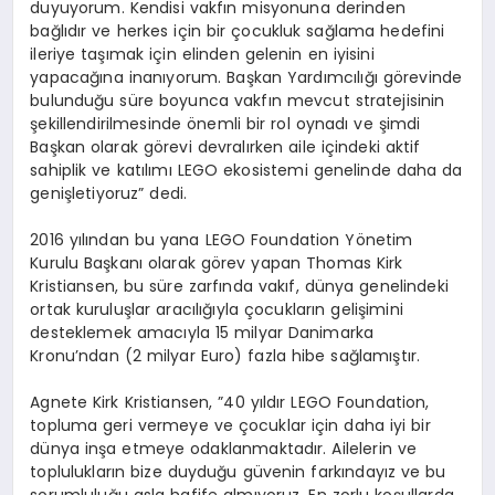
duyuyorum. Kendisi vakf
ı
n misyonuna derinden
ba
ğ
l
ı
d
ı
r ve herkes i
ç
in bir
ç
ocukluk sa
ğ
lama hedefini
ileriye ta
şı
mak i
ç
in elinden gelenin en iyisini
yapaca
ğı
na inan
ı
yorum. Ba
ş
kan Yard
ı
mc
ı
l
ığı
g
ö
revinde
bulundu
ğ
u s
ü
re boyunca vakf
ı
n mevcut stratejisinin
ş
ekillendirilmesinde
ö
nemli bir rol oynad
ı
ve
ş
imdi
Ba
ş
kan olarak g
ö
revi devral
ı
rken aile i
ç
indeki aktif
sahiplik ve kat
ı
l
ı
m
ı
LEGO ekosistemi genelinde daha da
geni
ş
letiyoruz” dedi.
2016 y
ı
l
ı
ndan bu yana LEGO Foundation Y
ö
netim
Kurulu Ba
ş
kan
ı
olarak g
ö
rev yap
an
Thomas Kirk
Kristiansen, bu s
ü
re zarf
ı
nda vak
ı
f, d
ü
nya genelindeki
ortak kurulu
ş
lar arac
ı
l
ığı
yla
ç
ocuklar
ı
n geli
ş
imini
desteklemek amac
ı
yla 15 milyar Danimarka
Kronu
’
ndan (2 milyar Euro) fazla hibe sa
ğ
lam
ış
t
ı
r.
Agnete Kirk Kristiansen
,
”
40 y
ı
ld
ı
r LEGO Foundation,
topluma geri vermeye ve
ç
ocuklar i
ç
in daha iyi bir
d
ü
nya in
ş
a etmeye odaklanmaktad
ı
r. Ailelerin ve
topluluklar
ı
n bize duydu
ğ
u g
ü
venin fark
ı
nday
ı
z ve bu
sorumlulu
ğ
u asla hafife alm
ı
yoruz. En zorlu ko
ş
ullarda