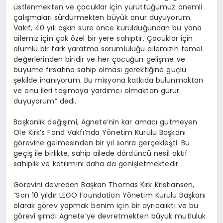
ü
stlenmekten ve
ç
ocuklar i
ç
in y
ü
r
ü
tt
üğü
m
ü
z
ö
nemli
ç
al
ış
malar
ı
s
ü
rd
ü
rmekten b
ü
y
ü
k onur duyuyorum.
Vak
ı
f, 40 y
ı
l
ı
a
ş
k
ı
n s
ü
re
ö
nce kuruldu
ğ
undan bu yana
ailemiz i
ç
in
ç
ok
ö
zel bir yere sahiptir.
Ç
ocuklar i
ç
in
olumlu bir fark yaratma sorumlulu
ğ
u ailemizin temel
de
ğ
erlerinden biridir ve her
ç
ocu
ğ
un geli
ş
me ve
b
ü
y
ü
me f
ı
rsat
ı
na sahip olmas
ı
gerekti
ğ
ine g
üç
l
ü
ş
ekilde inan
ı
yorum. Bu misyona katk
ı
da bulunmaktan
ve onu ileri ta
şı
maya yard
ı
mc
ı
olmaktan gurur
duyuyorum” dedi.
Ba
ş
kanl
ı
k de
ğ
i
ş
imi, Agnete
’
nin kar amac
ı
g
ü
tmeyen
Ole Kirk
’
s Fond Vakf
ı’
nda Y
ö
netim Kurulu Ba
ş
kan
ı
g
ö
revine gelmesinden bir y
ı
l sonra ger
ç
ekle
ş
ti. Bu
ge
ç
i
ş
ile birlikte, sahip ailede d
ö
rd
ü
nc
ü
nesil aktif
sahiplik ve kat
ı
l
ı
m
ı
n
ı
daha da geni
ş
letmektedir.
G
ö
revini devreden Ba
ş
kan Thomas Kirk Kristiansen
,
“Son 10 y
ı
ld
ı
r LEGO Foundation Y
ö
netim Kurulu Ba
ş
kan
ı
olarak g
ö
rev yapmak benim i
ç
in bir ayr
ı
cal
ı
kt
ı
ve bu
g
ö
revi
ş
imdi Agnete
’
ye devretmekten b
ü
y
ü
k mutluluk