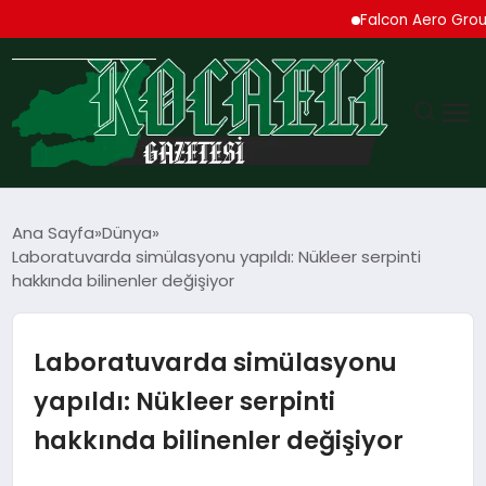
Falcon Aero Group, Kür
GÜNDEM
Ana Sayfa
Dünya
Laboratuvarda simülasyonu yapıldı: Nükleer serpinti
TEKNOLOJI
hakkında bilinenler değişiyor
EKONOMI
Laboratuvarda simülasyonu
SPOR
yapıldı: Nükleer serpinti
hakkında bilinenler değişiyor
MAGAZIN