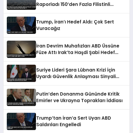
Raporladı 150’den Fazla Filistinli
Hayatını Kaybetti
Trump, İran’ı Hedef Aldı: Çok Sert
Vuracağız
İran Devrim Muhafızları ABD Üssüne
Füze Attı Irak’ta Haşdi Şabi Hedef
Alındı
Suriye Lideri Şara Lübnan Krizi İçin
Uyardı Güvenlik Anlaşması Sinyali
Verdi
Putin’den Donanma Gününde Kritik
Emirler ve Ukrayna Toprakları İddiası
Trump’tan İran’a Sert Uyarı ABD
Saldırıları Engelledi