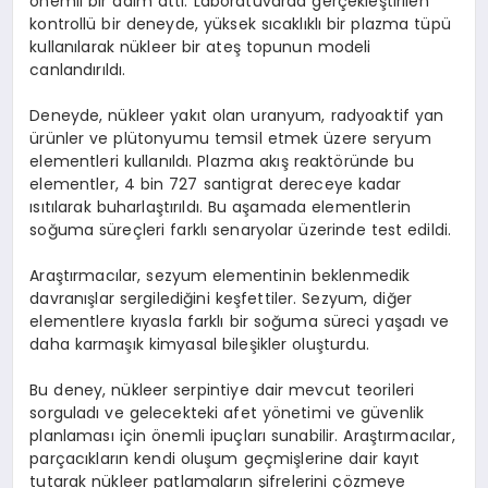
önemli bir adım attı. Laboratuvarda gerçekleştirilen
kontrollü bir deneyde, yüksek sıcaklıklı bir plazma tüpü
kullanılarak nükleer bir ateş topunun modeli
canlandırıldı.
Deneyde, nükleer yakıt olan uranyum, radyoaktif yan
ürünler ve plütonyumu temsil etmek üzere seryum
elementleri kullanıldı. Plazma akış reaktöründe bu
elementler, 4 bin 727 santigrat dereceye kadar
ısıtılarak buharlaştırıldı. Bu aşamada elementlerin
soğuma süreçleri farklı senaryolar üzerinde test edildi.
Araştırmacılar, sezyum elementinin beklenmedik
davranışlar sergilediğini keşfettiler. Sezyum, diğer
elementlere kıyasla farklı bir soğuma süreci yaşadı ve
daha karmaşık kimyasal bileşikler oluşturdu.
Bu deney, nükleer serpintiye dair mevcut teorileri
sorguladı ve gelecekteki afet yönetimi ve güvenlik
planlaması için önemli ipuçları sunabilir. Araştırmacılar,
parçacıkların kendi oluşum geçmişlerine dair kayıt
tutarak nükleer patlamaların şifrelerini çözmeye