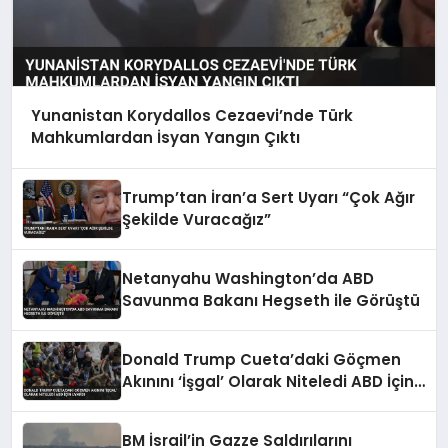
Yunanistan Korydallos Cezaevi’nde Türk
Mahkumlardan İsyan Yangın Çıktı
Trump’tan İran’a Sert Uyarı “Çok Ağır
Şekilde Vuracağız”
Netanyahu Washington’da ABD
Savunma Bakanı Hegseth ile Görüştü
Donald Trump Cueta’daki Göçmen
Akınını ‘İşgal’ Olarak Niteledi ABD İçin
Uyardı
BM İsrail’in Gazze Saldırılarını