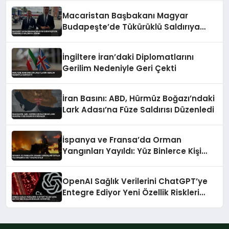
Macaristan Başbakanı Magyar
Budapeşte’de Tükürüklü Saldırıya
Uğradı
İngiltere İran’daki Diplomatlarını
Gerilim Nedeniyle Geri Çekti
İran Basını: ABD, Hürmüz Boğazı’ndaki
Lark Adası’na Füze Saldırısı Düzenledi
İspanya ve Fransa’da Orman
Yangınları Yayıldı: Yüz Binlerce Kişi
Tahliye Edildi
OpenAI Sağlık Verilerini ChatGPT’ye
Entegre Ediyor Yeni Özellik Riskleri
Artırıyor