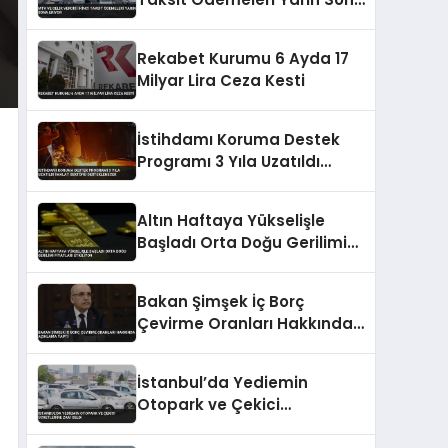
Eriyor
Rekabet Kurumu 6 Ayda 17
Milyar Lira Ceza Kesti
İstihdamı Koruma Destek
Programı 3 Yıla Uzatıldı
İmalat Sektörü
Desteklenecek
Altın Haftaya Yükselişle
Başladı Orta Doğu Gerilimi
Fiyatları Etkiliyor
Bakan Şimşek İç Borç
Çevirme Oranları Hakkında
Açıklama Yaptı
İstanbul’da Yediemin
Otopark ve Çekici
Ücretlerine Zam Geldi