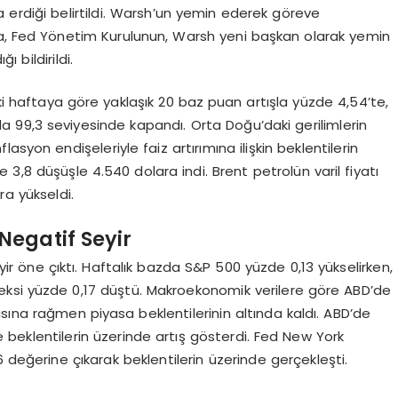
 erdiği belirtildi. Warsh’un yemin ederek göreve
a, Fed Yönetim Kurulunun, Warsh yeni başkan olarak yemin
 bildirildi.
ceki haftaya göre yaklaşık 20 baz puan artışla yüzde 4,54’te,
la 99,3 seviyesinde kapandı. Orta Doğu’daki gerilimlerin
syon endişeleriyle faiz artırımına ilişkin beklentilerin
3,8 düşüşle 4.540 dolara indi. Brent petrolün varil fiyatı
ra yükseldi.
Negatif Seyir
ir öne çıktı. Haftalık bazda S&P 500 yüzde 0,13 yükselirken,
si yüzde 0,17 düştü. Makroekonomik verilere göre ABD’de
asına rağmen piyasa beklentilerinin altında kaldı. ABD’de
e beklentilerin üzerinde artış gösterdi. Fed New York
 değerine çıkarak beklentilerin üzerinde gerçekleşti.