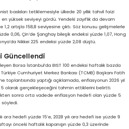
st baskıları tetiklemesiyle ülkede 20 yıllık tahvil faizi
 en yüksek seviyeyi gördü. Yendeki zayıflık da devam
1,2 artışla 158,8 seviyesine çıktı. Söz konusu gelişmelerle
zde 0,06, Çin’de Şanghay bileşik endeksi yüzde 1,07, Hong
nya’da Nikkei 225 endeksi yüzde 2,08 düştü.
ri Güncellendi
 izleyen Borsa İstanbul’da BIST 100 endeksi haftalık bazda
 Türkiye Cumhuriyet Merkez Bankası (TCMB) Başkanı Fatih
irme toplantısında yaptığı açıklamada, enflasyonun 2026 yıl
 olarak gerçekleşeceğini tahmin ettiklerini belirtti.
dikten sonra orta vadede enflasyon hedefi olan yüzde 5
 söyledi.
lı ara hedefi yüzde 15’e, 2028 yılı ara hedefi ise yüzde 9
 haftayı önceki haftalık kapanışın yüzde 0,3 üzerinde