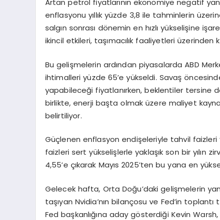
Artan petrol fiyatlarının ekonomiye negatif yans
enflasyonu yıllık yüzde 3,8 ile tahminlerin üzeri
salgın sonrası dönemin en hızlı yükselişine işaret
ikincil etkileri, taşımacılık faaliyetleri üzerind
Bu gelişmelerin ardından piyasalarda ABD Merkez
ihtimalleri yüzde 65’e yükseldi. Savaş öncesinde 
yapabileceği fiyatlanırken, beklentiler tersine d
birlikte, enerji başta olmak üzere maliyet kaynakl
belirtiliyor.
Güçlenen enflasyon endişeleriyle tahvil faizleri yü
faizleri sert yükselişlerle yaklaşık son bir yılın z
4,55’e çıkarak Mayıs 2025’ten bu yana en yükse
Gelecek hafta, Orta Doğu’daki gelişmelerin yanı
taşıyan Nvidia’nın bilançosu ve Fed’in toplantı 
Fed başkanlığına aday gösterdiği Kevin Warsh,