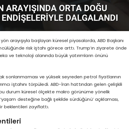
 yön arayışıyla başlayan küresel piyasalarda, ABD Başkanı
öncülüğünde risk iştahı görece arttı. Trump’ın ziyarete önde
zeka ve teknoloji alanında büyük yatırımların önünü
arak sonlanmaması ve yüksek seyreden petrol fiyatlarının
ımcı iştahını törpüledi. ABD-İran hattından gelen çelişkili
en, bu durum küresel ölçekte makro görünüme yönelik
in ‘yaşam desteğine bağlı şekilde sürdüğünü’ açıklaması,
beklentileri zayıflattı.
ntileri