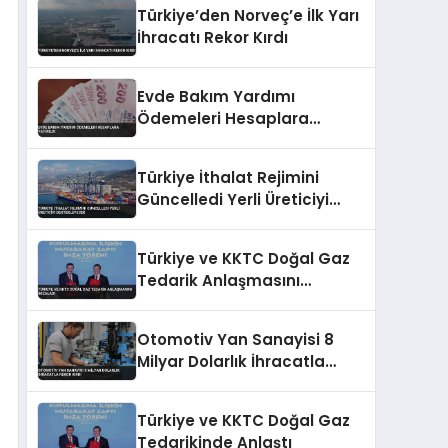
Türkiye’den Norveç’e İlk Yarı
İhracatı Rekor Kırdı
Evde Bakım Yardımı
Ödemeleri Hesaplara
Yatırıldı
Türkiye İthalat Rejimini
Güncelledi Yerli Üreticiyi
Destekleyecek
Türkiye ve KKTC Doğal Gaz
Tedarik Anlaşmasını
İmzaladı
Otomotiv Yan Sanayisi 8
Milyar Dolarlık İhracatla
Rekor Kırdı
Türkiye ve KKTC Doğal Gaz
Tedarikinde Anlaştı