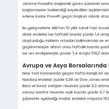
Jerome Powell’ın başkanlık görev süresinin sona
başlamasının beklendiği kaydedilen açıklamad
edene kadar Powell’ı geçici başkan olarak atadığı
Bu gelişmelerle ABD’nin 10 yıllık tahvil faizi ön
dolar endeksi ise haftalık bazda yüzde 1,4 artış
oluşturduğu risklerin ortadan kalkmaması ve enfla
güçlenmesiyle altının onsu haftalık bazda yüzde 
ise arz endişeleriyle yüzde 7,4 artışla 106,2 dola
Avrupa ve Asya Borsalarında 
New York borsasında geçen hafta karışık bir sey
Nasdaq endeksi yüzde 0,38 ve Dow Jones endek
ikinci el konut satışları nisanda yüzde 0,2 artm
sanayi üretimi nisanda aylık bazda yüzde 0,7 il
şubesinin açıkladığı imalat endeksi mayısta 19,6