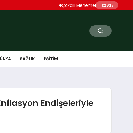
Çakallı Menemeni Denince Öne Çıkan Dur
11:29:18
ÜNYA
SAĞLIK
EĞITIM
nflasyon Endişeleriyle