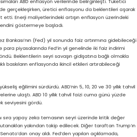
ımaları ABD enflasyon verilerinde belirginleşti. Tüketici
nde gerçekleşirken, üretici enflasyonu da beklentileri aşarak
 etti. Enerji maliyetlerindeki artışın enflasyon üzerindeki
en kendini göstermeye başladı.
 Bankası’nın (Fed) yıl sonunda faiz artırımına gidebileceği
para piyasalarında Fed’in yıl genelinde iki faiz indirimi
öndü. Beklentilerin seyri savaşın gidişatına bağlı olmakla
ı baskıların enflasyonda ikincil etkileri artırabileceği
kseliş eğilimini sürdürdü. ABD’nin 5, 10, 20 ve 30 yıllık tahvil
irvelerine ulaştı. ABD 10 yıllık tahvil faizi cuma günü yüzde
k seviyesini gördü.
 sıra yapay zeka temasının seyri üzerinde kritik değer
tutanakları yakından takip edilecek. Diğer taraftan Trump’ın
 Senato’dan onay aldı. Fed’den yapılan açıklamada,