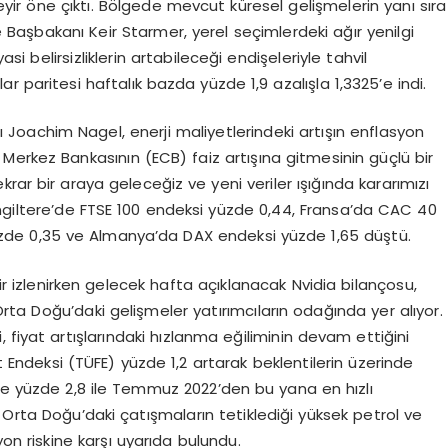
ir öne çıktı. Bölgede mevcut küresel gelişmelerin yanı sıra
re Başbakanı Keir Starmer, yerel seçimlerdeki ağır yenilgi
asi belirsizliklerin artabileceği endişeleriyle tahvil
lar paritesi haftalık bazda yüzde 1,9 azalışla 1,3325’e indi.
oachim Nagel, enerji maliyetlerindeki artışın enflasyon
Merkez Bankasının (ECB) faiz artışına gitmesinin güçlü bir
rar bir araya geleceğiz ve yeni veriler ışığında kararımızı
ngiltere’de FTSE 100 endeksi yüzde 0,44, Fransa’da CAC 40
yüzde 0,35 ve Almanya’da DAX endeksi yüzde 1,65 düştü.
 izlenirken gelecek hafta açıklanacak Nvidia bilançosu,
ta Doğu’daki gelişmeler yatırımcıların odağında yer alıyor.
 fiyat artışlarındaki hızlanma eğiliminin devam ettiğini
at Endeksi (TÜFE) yüzde 1,2 artarak beklentilerin üzerinde
 ise yüzde 2,8 ile Temmuz 2022’den bu yana en hızlı
 Orta Doğu’daki çatışmaların tetiklediği yüksek petrol ve
on riskine karşı uyarıda bulundu.