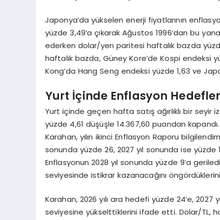
Japonya’da yükselen enerji fiyatlarının enflasyoni
yüzde 3,49’a çıkarak Ağustos 1996’dan bu yana
ederken dolar/yen paritesi haftalık bazda yüzde 
haftalık bazda, Güney Kore’de Kospi endeksi yü
Kong’da Hang Seng endeksi yüzde 1,63 ve Japo
Yurt İçinde Enflasyon Hedefle
Yurt içinde geçen hafta satış ağırlıklı bir seyir
yüzde 4,61 düşüşle 14.367,60 puandan kapandı.
Karahan, yılın ikinci Enflasyon Raporu bilgilend
sonunda yüzde 26, 2027 yıl sonunda ise yüzde 15
Enflasyonun 2028 yıl sonunda yüzde 9’a gerile
seviyesinde istikrar kazanacağını öngördüklerini
Karahan, 2026 yılı ara hedefi yüzde 24’e, 2027 yı
seviyesine yükselttiklerini ifade etti. Dolar/TL,