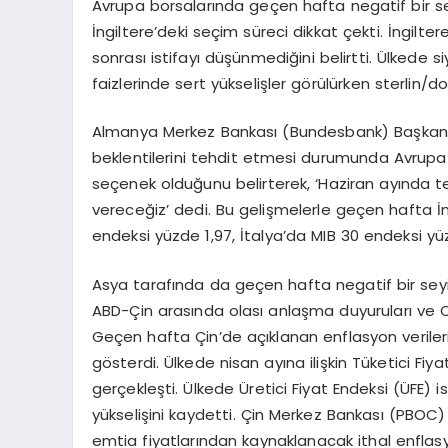
Avrupa borsalarında geçen hafta negatif bir sey
İngiltere’deki seçim süreci dikkat çekti. İngilte
sonrası istifayı düşünmediğini belirtti. Ülkede siy
faizlerinde sert yükselişler görülürken sterlin/do
Almanya Merkez Bankası (Bundesbank) Başkanı J
beklentilerini tehdit etmesi durumunda Avrupa 
seçenek olduğunu belirterek, ‘Haziran ayında tek
vereceğiz’ dedi. Bu gelişmelerle geçen hafta İ
endeksi yüzde 1,97, İtalya’da MIB 30 endeksi 
Asya tarafında da geçen hafta negatif bir seyir
ABD-Çin arasında olası anlaşma duyuruları ve Or
Geçen hafta Çin’de açıklanan enflasyon verileri,
gösterdi. Ülkede nisan ayına ilişkin Tüketici Fiy
gerçekleşti. Ülkede Üretici Fiyat Endeksi (ÜFE)
yükselişini kaydetti. Çin Merkez Bankası (PBOC)
emtia fiyatlarından kaynaklanacak ithal enflasy