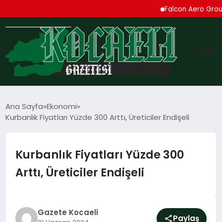
Falcon Aero Group, Küre
GÜNDEM
Ana Sayfa
Ekonomi
Kurbanlık Fiyatları Yüzde 300 Arttı, Üreticiler Endişeli
TEKNOLOJI
EKONOMI
Kurbanlık Fiyatları Yüzde 300
Arttı, Üreticiler Endişeli
SPOR
MAGAZIN
Gazete Kocaeli
Paylaş