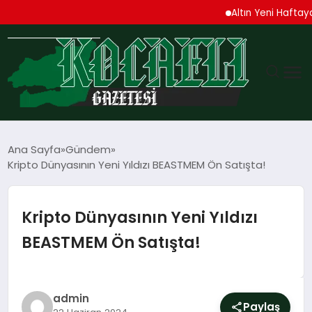
Altın Yeni Haftaya Yükse
GÜNDEM
Ana Sayfa
Gündem
Kripto Dünyasının Yeni Yıldızı BEASTMEM Ön Satışta!
TEKNOLOJI
EKONOMI
Kripto Dünyasının Yeni Yıldızı
BEASTMEM Ön Satışta!
SPOR
MAGAZIN
admin
Paylaş