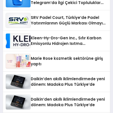
Telegram’da İlgi Çekici Topluluklar
Nasıl Bulunur?
SRV Padel Court, Türkiye’de Padel
Yatırımlarının Güçlü Markası Olmayı
Sürdürüyor
Kleen-Hy-Dro-Gen Inc., Sıfır Karbon
Emisyonlu Hidrojen Isıtma
Teknolojisinde ISO ve TSSA
Düzenleyici Onaylarını Aldı
Marie Rose kozmetik sektörüne giriş
yaptı
Daikin’den akıllı iklimlendirmede yeni
dönem: Madoka Plus Türkiye’de
Daikin’den akıllı iklimlendirmede yeni
dönem: Madoka Plus Türkiye’de