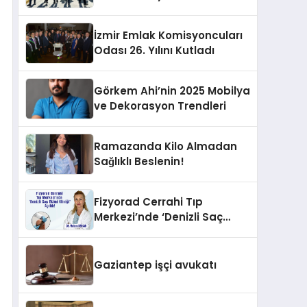
İzmir Emlak Komisyoncuları
Odası 26. Yılını Kutladı
Görkem Ahi’nin 2025 Mobilya
ve Dekorasyon Trendleri
Ramazanda Kilo Almadan
Sağlıklı Beslenin!
Fizyorad Cerrahi Tıp
Merkezi’nde ‘Denizli Saç
Ekimi Kliniği’ Açıldı!
Gaziantep işçi avukatı