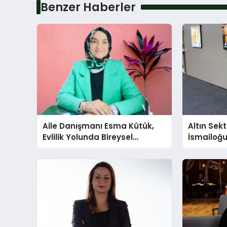
Benzer Haberler
Aile Danışmanı Esma Kütük,
Altın Sek
Evlilik Yolunda Bireysel
İsmailoğul
Farkındalığın ve Sınırların
Mücevher 
Gücünü Anlatıyor