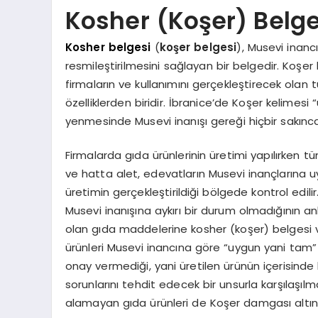
Kosher (Koşer) Belge
Kosher belgesi
(
koşer belgesi
), Musevi inanc
resmileştirilmesini sağlayan bir belgedir. Koşer 
firmaların ve kullanımını gerçekleştirecek ola
özelliklerden biridir. İbranice’de Koşer kelimes
yenmesinde Musevi inanışı gereği hiçbir sakın
Firmalarda gıda ürünlerinin üretimi yapılırken 
ve hatta alet, edevatların Musevi inançlarına 
üretimin gerçekleştirildiği bölgede kontrol ed
Musevi inanışına aykırı bir durum olmadığının 
olan gıda maddelerine kosher (koşer) belgesi v
ürünleri Musevi inancına göre “uygun yani tam”
onay vermediği, yani üretilen ürünün içerisind
sorunlarını tehdit edecek bir unsurla karşılaşıl
alamayan gıda ürünleri de Koşer damgası altın