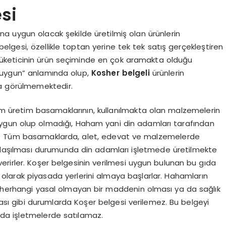
si
ına uygun olacak şekilde üretilmiş olan ürünlerin
belgesi, özellikle toptan yerine tek tek satış gerçekleştiren
n tüketicinin ürün seçiminde en çok aramakta olduğu
i “uygun” anlamında olup,
Kosher belgeli
ürünlerin
ca görülmemektedir.
tüm üretim basamaklarının, kullanılmakta olan malzemelerin
uygun olup olmadığı, Haham yani din adamları tarafından
ilir. Tüm basamaklarda, alet, edevat ve malzemelerde
anlaşılması durumunda din adamları işletmede üretilmekte
erirler. Koşer belgesinin verilmesi uygun bulunan bu gıda
 olarak piyasada yerlerini almaya başlarlar. Hahamların
e herhangi yasal olmayan bir maddenin olması ya da sağlık
ması gibi durumlarda Koşer belgesi verilemez. Bu belgeyi
da işletmelerde satılamaz.