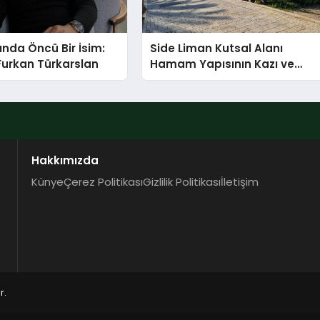
ında Öncü Bir İsim:
Side Liman Kutsal Alanı
Furkan Türkarslan
Hamam Yapısının Kazı ve
Onarımı Selectum
Hotels&Resorts’un da
Katkılarıyla Tamamlandı
Hakkımızda
Künye
Çerez Politikası
Gizlilik Politikası
İletişim
r.