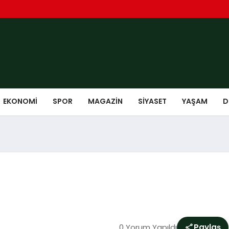
EKONOMI
SPOR
MAGAZIN
SIYASET
YAŞAM
D
0 Yorum Yapıldı
Paylaş