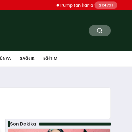
Trump’tan İran’a Sert Uyarı “Çok Ağır Şekil
21:47:12
ÜNYA
SAĞLIK
EĞITIM
Son Dakika