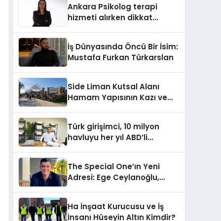
Ankara Psikolog terapi
hizmeti alırken dikkat
edilecek hususlar
İş Dünyasında Öncü Bir İsim:
Mustafa Furkan Türkarslan
Side Liman Kutsal Alanı
Hamam Yapısının Kazı ve
Onarımı Selectum
Hotels&Resorts’un da
Türk girişimci, 10 milyon
Katkılarıyla Tamamlandı
havluyu her yıl ABD’li
tüketicilerle buluşturuyor
The Special One’ın Yeni
Adresi: Ege Ceylanoğlu,
Casa Fora Beach Resort
Hotel’i Daha İleri Taşımaya
Ha İnşaat Kurucusu ve İş
Geldi!
İnsanı Hüseyin Altın Kimdir?