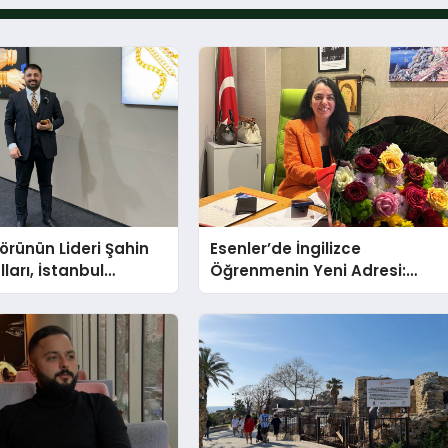
törünün Lideri Şahin
Esenler’de İngilizce
ları, İstanbul
Öğrenmenin Yeni Adresi:
Fuarı’nda Parladı ￼
Büyük Açılış Fırsatıyla %20
İndirim!