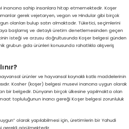
i inancına sahip insanlara hitap etmemektedir. Koşer
manlar gerek vejetaryen, vegan ve Hindular gibi birçok
gun olanları bulup satın almaktadır. Tüketici, seçimlerini
pmaya başlamış ve detaylı üretim denetlemesinden geçen
icinin isteği ve arzusu doğrultusunda Koşer belgesi günden
k grubun gıda ürünleri konusunda rahatlıkla alışveriş
lınır?
ayvansal ürünler ve hayvansal kaynaklı katkı maddelerinin
dır. Kosher (koşer) belgesi musevi inancına uygun olarak
lan bir belgedir. Dünyanın birçok ülkesine yapılmakta olan
maat topluluğunun inancı gereği Koşer belgesi zorunluluk
ygun” olarak yapılabilmesi için, üretimlerin bir Yahudi
i gerekli görülmektedir.