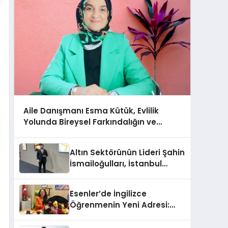
Aile Danışmanı Esma Kütük, Evlilik
Yolunda Bireysel Farkındalığın ve
Sınırların Gücünü Anlatıyor
Altın Sektörünün Lideri Şahin
İsmailoğulları, İstanbul
Mücevher Fuarı’nda Parladı ￼
Esenler’de İngilizce
Öğrenmenin Yeni Adresi:
Büyük Açılış Fırsatıyla %20
İndirim!