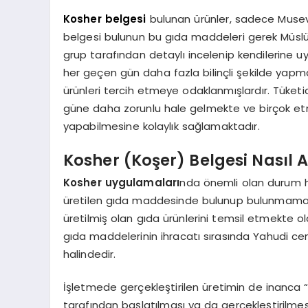
Kosher belgesi
bulunan ürünler, sadece Musev
belgesi bulunun bu gıda maddeleri gerek Müslü
grup tarafından detaylı incelenip kendilerine uy
her geçen gün daha fazla bilinçli şekilde ya
ürünleri tercih etmeye odaklanmışlardır. Tüket
güne daha zorunlu hale gelmekte ve birçok etni
yapabilmesine kolaylık sağlamaktadır.
Kosher (Koşer) Belgesi Nasıl A
Kosher uygulamaları
nda önemli olan durum h
üretilen gıda maddesinde bulunup bulunmaması
üretilmiş olan gıda ürünlerini temsil etmekte o
gıda maddelerinin ihracatı sırasında Yahudi ce
halindedir.
İşletmede gerçekleştirilen üretimin de inanca “u
tarafından başlatılması ya da gerçekleştirilmes