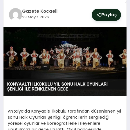
SIYASET
Gazete Kocaeli
Paylaş
29 Mayıs 2026
YAŞAM
DÜNYA
SAĞLIK
EĞITIM
Antalya’da Konyaaltı İlkokulu tarafından düzenlenen yıl
sonu Halk Oyunları Şenliği, öğrencilerin sergilediği
yöresel oyunlar ve koreografilerle izleyenlere
unutulmaz bir gece yaşattı. Okul bahçesinde