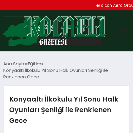
Falcon Aero Group, Kür
GÜNDEM
Ana Sayfa
Eğitim
Konyaaltı İlkokulu Yıl Sonu Halk Oyunları Şenliği ile
TEKNOLOJI
Renklenen Gece
EKONOMI
Konyaaltı İlkokulu Yıl Sonu Halk
SPOR
Oyunları Şenliği ile Renklenen
Gece
MAGAZIN