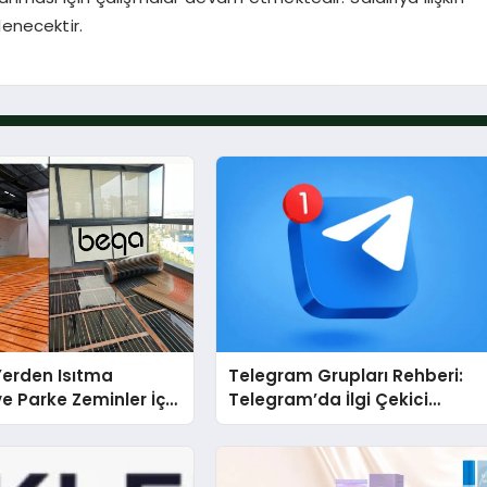
lenecektir.
 Yerden Isıtma
Telegram Grupları Rehberi:
e Parke Zeminler İçin
Telegram’da İlgi Çekici
i Çözümler
Topluluklar Nasıl Bulunur?