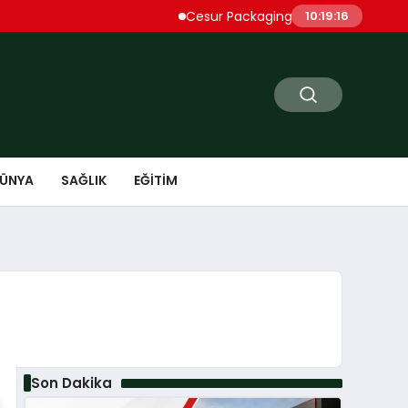
Cesur Packaging, Mısır’daki Üretim Üssü
10:19:17
ÜNYA
SAĞLIK
EĞITIM
Son Dakika