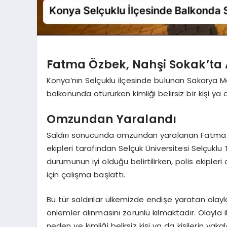
Fatma Özbek, Nahşi Sokak’ta A
Konya’nın Selçuklu ilçesinde bulunan Sakarya Ma
balkonunda otururken kimliği belirsiz bir kişi ya d
Omzundan Yaralandı
Saldırı sonucunda omzundan yaralanan Fatma Öz
ekipleri tarafından Selçuk Üniversitesi Selçuklu T
durumunun iyi olduğu belirtilirken, polis ekiple
için çalışma başlattı.
Bu tür saldırılar ülkemizde endişe yaratan olay
önlemler alınmasını zorunlu kılmaktadır. Olayla 
neden ve kimliği belirsiz kişi ya da kişilerin yak