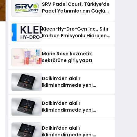
SRV Padel Court, Türkiye’de
Padel Yatırımlarının Güçlü
Markası Olmayı Sürdürüyor
Kleen-Hy-Dro-Gen Inc., Sıfır
Karbon Emisyonlu Hidrojen
Isıtma Teknolojisinde ISO ve
TSSA Düzenleyici Onaylarını
Marie Rose kozmetik
Aldı
sektörüne giriş yaptı
Daikin’den akıllı
iklimlendirmede yeni
dönem: Madoka Plus
Türkiye’de
Daikin’den akıllı
iklimlendirmede yeni
dönem: Madoka Plus
Türkiye’de
Daikin’den akıllı
iklimlendirmede yeni