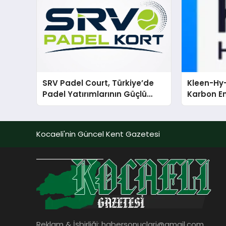
SRV Padel Court, Türkiye’de
Kleen-Hy-
Padel Yatırımlarının Güçlü
Karbon Em
Markası Olmayı Sürdürüyor
Isıtma Te
TSSA Düze
Aldı
Kocaeli'nin Güncel Kent Gazetesi
Reklam & İşbirliği:
habersonuclari@gmail.com