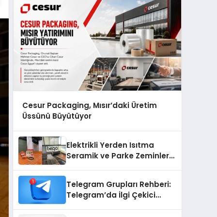
Cesur Packaging, Mısır’daki Üretim
Üssünü Büyütüyor
Elektrikli Yerden Isıtma
Seramik ve Parke Zeminler
İçin En Verimli Çözümler
Telegram Grupları Rehberi:
Telegram’da İlgi Çekici
Topluluklar Nasıl Bulunur?