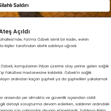
teş Açıldı
hallesi’nde, Fatma Özbek isimli bir kadın, evinin
a kişiler tarafından silahlı saldırıya uğradı.
bek, komşularının ihbarı üzerine olay yerine gelen sağlık
ıp Fakültesi Hastanesine kaldırıldı. Özbek’in sağlık
ri olayın ardından kaçan şüpheli ya da şüphelileri yakalamak
lar arasında yer almakta ve güvenlik açısından ciddi
ilgili detaylı soruşturma devam ederken, saldırının ardındaki
alanması için çalışmalar devam etmektedir. Saldırıya ilişkin