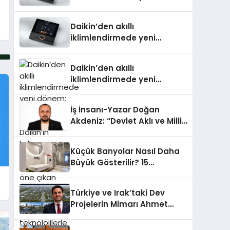
dönem: Madoka Plus
Türkiye’de
Daikin’den akıllı
iklimlendirmede yeni
dönem: Madoka Plus
Türkiye’de
Daikin’den akıllı
iklimlendirmede yeni
dönem: Madoka Plus
Türkiye’de Daikin’in kullanıcı
İş İnsanı-Yazar Doğan
dostu tasarımıyla öne çıkan
Akdeniz: “Devlet Aklı ve Milli
Madoka ailesinin yeni nesil
Çıkarlar Her Şeyin
teknolojilerle donatılmış son
Üzerindedir”
modeli VRV kontrol ünitesi
Küçük Banyolar Nasıl Daha
Madoka Plus Türkiye’de
Büyük Gösterilir? 15
satışa sunuldu. Tam
Profesyonel Dekorasyon
dokunmatik ekranı, mobil
Önerisi
uygulama desteği ve akıllı
Türkiye ve Irak’taki Dev
sensör entegrasyonu
Projelerin Mimarı Ahmet
sayesinde iklimlendirme
Hasan Salim Beyoğlu, 10
sistemlerinin yönetimini
Milyon Metrekarelik “Al Yusuf