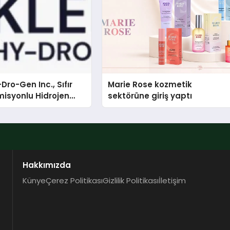
Dro-Gen Inc., Sıfır
Marie Rose kozmetik
isyonlu Hidrojen
sektörüne giriş yaptı
knolojisinde ISO ve
nleyici Onaylarını
Hakkımızda
Künye
Çerez Politikası
Gizlilik Politikası
İletişim