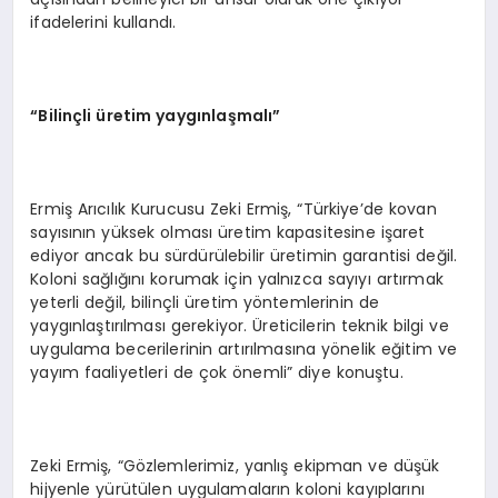
ifadelerini kullandı.
“
Bilin
ç
li
ü
retim yayg
ı
nla
ş
mal
ı”
Ermiş Arıcılık Kurucusu Zeki Ermiş, “Türkiye’de kovan
sayısının yüksek olması üretim kapasitesine işaret
ediyor ancak bu sürdürülebilir üretimin garantisi değil.
Koloni sağlığını korumak için yalnızca sayıyı artırmak
yeterli değil, bilinçli üretim yöntemlerinin de
yaygınlaştırılması gerekiyor. Üreticilerin teknik bilgi ve
uygulama becerilerinin artırılmasına yönelik eğitim ve
yayım faaliyetleri de çok önemli” diye konuştu.
Zeki Ermiş, “Gözlemlerimiz, yanlış ekipman ve düşük
hijyenle yürütülen uygulamaların koloni kayıplarını