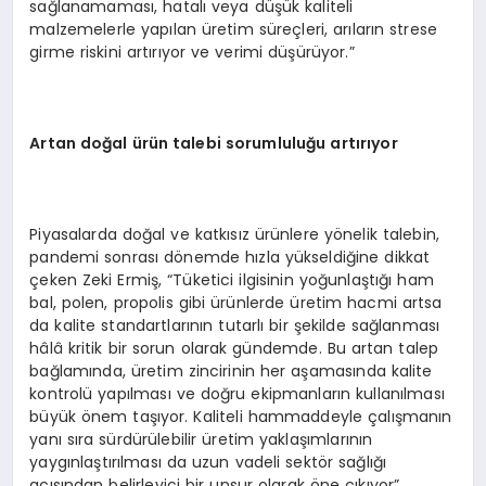
sağlanamaması, hatalı veya düşük kaliteli
malzemelerle yapılan üretim süreçleri, arıların strese
girme riskini artırıyor ve verimi düşürüyor.”
Artan do
ğ
al
ü
r
ü
n talebi sorumlulu
ğ
u art
ı
r
ı
yor
Piyasalarda doğal ve katkısız ürünlere yönelik talebin,
pandemi sonrası dönemde hızla yükseldiğine dikkat
çeken Zeki Ermiş, “Tüketici ilgisinin yoğunlaştığı ham
bal, polen, propolis gibi ürünlerde üretim hacmi artsa
da kalite standartlarının tutarlı bir şekilde sağlanması
hâlâ kritik bir sorun olarak gündemde. Bu artan talep
bağlamında, üretim zincirinin her aşamasında kalite
kontrolü yapılması ve doğru ekipmanların kullanılması
büyük önem taşıyor. Kaliteli hammaddeyle çalışmanın
yanı sıra sürdürülebilir üretim yaklaşımlarının
yaygınlaştırılması da uzun vadeli sektör sağlığı
açısından belirleyici bir unsur olarak öne çıkıyor”