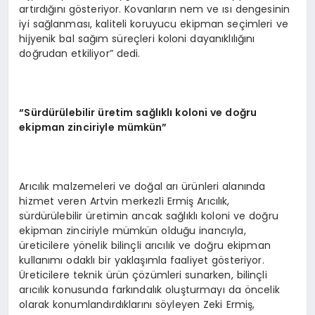
artırdığını gösteriyor. Kovanların nem ve ısı dengesinin
iyi sağlanması, kaliteli koruyucu ekipman seçimleri ve
hijyenik bal sağım süreçleri koloni dayanıklılığını
doğrudan etkiliyor” dedi.
“
S
ü
rd
ü
r
ü
lebilir
ü
retim sa
ğ
l
ı
kl
ı
koloni ve do
ğ
ru
ekipman zinciriyle m
ü
mk
ü
n
”
Arıcılık malzemeleri ve doğal arı ürünleri alanında
hizmet veren Artvin merkezli Ermiş Arıcılık,
sürdürülebilir üretimin ancak sağlıklı koloni ve doğru
ekipman zinciriyle mümkün olduğu inancıyla,
üreticilere yönelik bilinçli arıcılık ve doğru ekipman
kullanımı odaklı bir yaklaşımla faaliyet gösteriyor.
Üreticilere teknik ürün çözümleri sunarken, bilinçli
arıcılık konusunda farkındalık oluşturmayı da öncelik
olarak konumlandırdıklarını söyleyen Zeki Ermiş,