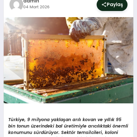
admin
SIYASET
Paylaş
04 Mart 2026
YAŞAM
DÜNYA
SAĞLIK
EĞITIM
T
ü
rkiye, 9 milyona yakla
ş
an ar
ı
l
ı
kovan ve y
ı
ll
ı
k 95
bin tonun
ü
zerindeki bal
ü
retimiyle ar
ı
c
ı
l
ı
ktaki
ö
nemli
konumunu s
ü
rd
ü
r
ü
yor. Sekt
ö
r temsilcileri, koloni