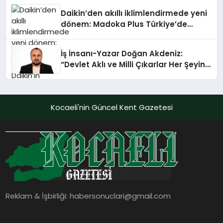
Daikin’den akıllı iklimlendirmede yeni
dönem: Madoka Plus Türkiye’de
Daikin’in kullanıcı dostu tasarımıyla
öne çıkan Madoka ailesinin yeni nesil
İş İnsanı-Yazar Doğan Akdeniz:
teknolojilerle donatılmış son modeli
“Devlet Aklı ve Milli Çıkarlar Her Şeyin
VRV kontrol ünitesi Madoka Plus
Üzerindedir”
Türkiye’de satışa sunuldu. Tam
dokunmatik ekranı, mobil uygulama
desteği ve akıllı sensör entegrasyonu
Kocaeli'nin Güncel Kent Gazetesi
sayesinde iklimlendirme sistemlerinin
yönetimini daha kolay, konforlu ve
verimli hale getiriyor. Enerji
verimliliğini artırırken modern yaşam
alanlarında teknolojiyi estetik ile bulu
Reklam & İşbirliği:
habersonuclari@gmail.com