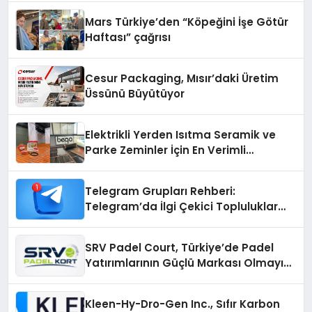
Mars Türkiye’den “Köpeğini İşe Götür
Haftası” çağrısı
Cesur Packaging, Mısır’daki Üretim
Üssünü Büyütüyor
Elektrikli Yerden Isıtma Seramik ve
Parke Zeminler İçin En Verimli
Çözümler
Telegram Grupları Rehberi:
Telegram’da İlgi Çekici Topluluklar
Nasıl Bulunur?
SRV Padel Court, Türkiye’de Padel
Yatırımlarının Güçlü Markası Olmayı
Sürdürüyor
Kleen-Hy-Dro-Gen Inc., Sıfır Karbon