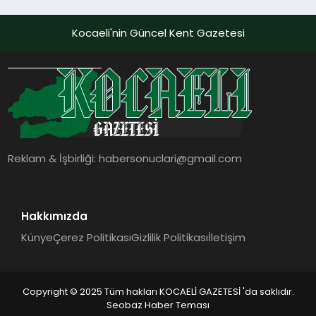
Holding Industrial City” Projesini
Hayata Geçirecek
Kocaeli'nin Güncel Kent Gazetesi
Reklam & İşbirliği:
habersonuclari@gmail.com
Hakkımızda
Künye
Çerez Politikası
Gizlilik Politikası
İletişim
Copyright © 2025 Tüm hakları KOCAELİ GAZETESİ 'da saklıdır.
Seobaz Haber Teması