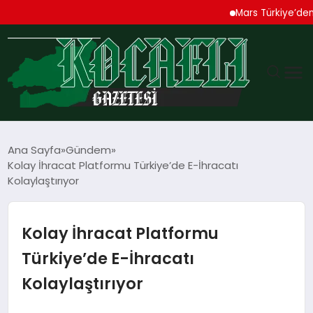
Mars Türkiye’den “Köp
GÜNDEM
Ana Sayfa
Gündem
Kolay İhracat Platformu Türkiye’de E-İhracatı
TEKNOLOJI
Kolaylaştırıyor
EKONOMI
Kolay İhracat Platformu
SPOR
Türkiye’de E-İhracatı
Kolaylaştırıyor
MAGAZIN