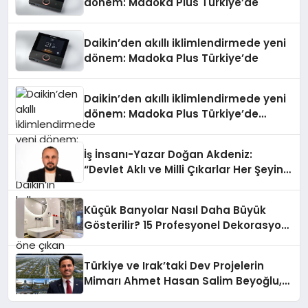
dönem: Madoka Plus Türkiye’de
Daikin’den akıllı iklimlendirmede yeni
dönem: Madoka Plus Türkiye’de
Daikin’den akıllı iklimlendirmede yeni
dönem: Madoka Plus Türkiye’de
Daikin’in kullanıcı dostu tasarımıyla
öne çıkan Madoka ailesinin yeni nesil
İş İnsanı-Yazar Doğan Akdeniz:
teknolojilerle donatılmış son modeli
“Devlet Aklı ve Milli Çıkarlar Her Şeyin
VRV kontrol ünitesi Madoka Plus
Üzerindedir”
Türkiye’de satışa sunuldu. Tam
dokunmatik ekranı, mobil uygulama
Küçük Banyolar Nasıl Daha Büyük
desteği ve akıllı sensör entegrasyonu
Gösterilir? 15 Profesyonel Dekorasyon
sayesinde iklimlendirme sistemlerinin
Önerisi
yönetimini daha kolay, konforlu ve
verimli hale getiriyor. Enerji
Türkiye ve Irak’taki Dev Projelerin
verimliliğini artırırken modern yaşam
Mimarı Ahmet Hasan Salim Beyoğlu,
alanlarında teknolojiyi estetik ile bulu
10 Milyon Metrekarelik “Al Yusuf