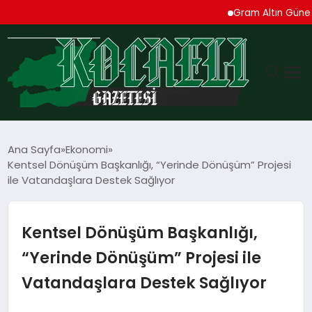
Gram Altın Güne Yüksel
GÜNDEM
Ana Sayfa
Ekonomi
Kentsel Dönüşüm Başkanlığı, “Yerinde Dönüşüm” Projesi
TEKNOLOJI
ile Vatandaşlara Destek Sağlıyor
EKONOMI
Kentsel Dönüşüm Başkanlığı,
SPOR
“Yerinde Dönüşüm” Projesi ile
Vatandaşlara Destek Sağlıyor
MAGAZIN