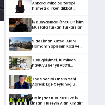
Ankara Psikolog terapi
hizmeti alırken dikkat
edilecek hususlar
İş Dünyasında Öncü Bir İsim:
Mustafa Furkan Türkarslan
Side Liman Kutsal Alanı
Hamam Yapısının Kazı ve
Onarımı Selectum
Hotels&Resorts’un da
Türk girişimci, 10 milyon
Katkılarıyla Tamamlandı
havluyu her yıl ABD’li
tüketicilerle buluşturuyor
The Special One’ın Yeni
Adresi: Ege Ceylanoğlu,
Casa Fora Beach Resort
Hotel’i Daha İleri Taşımaya
Ha İnşaat Kurucusu ve İş
Geldi!
İnsanı Hüseyin Altın Kimdir?