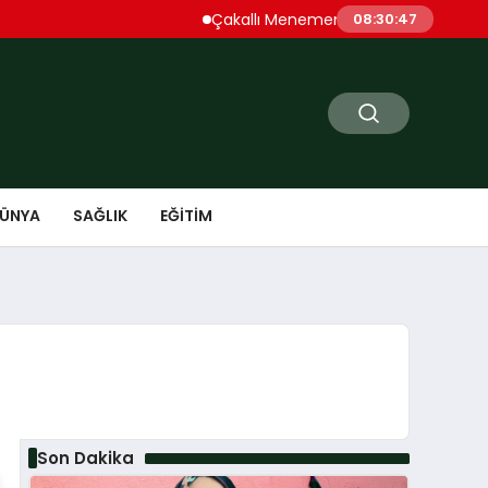
Çakallı Menemeni Denince Öne Çıkan Dur
08:30:48
ÜNYA
SAĞLIK
EĞITIM
Son Dakika