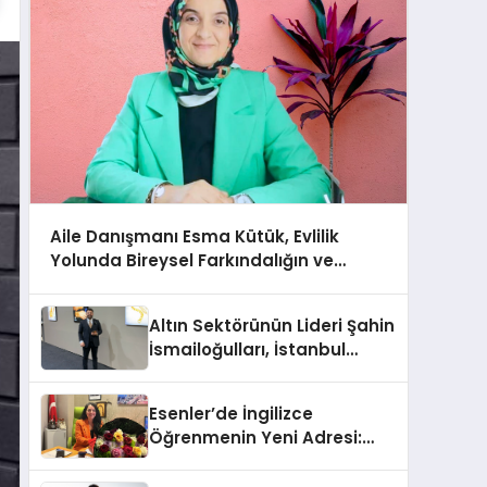
Aile Danışmanı Esma Kütük, Evlilik
Yolunda Bireysel Farkındalığın ve
Sınırların Gücünü Anlatıyor
Altın Sektörünün Lideri Şahin
İsmailoğulları, İstanbul
Mücevher Fuarı’nda Parladı ￼
Esenler’de İngilizce
Öğrenmenin Yeni Adresi:
Büyük Açılış Fırsatıyla %20
İndirim!