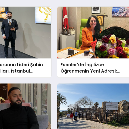
törünün Lideri Şahin
Esenler’de İngilizce
ları, İstanbul
Öğrenmenin Yeni Adresi:
Fuarı’nda Parladı ￼
Büyük Açılış Fırsatıyla %20
İndirim!