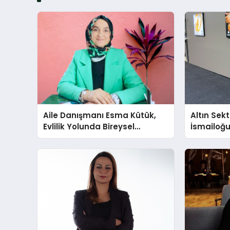
Aile Danışmanı Esma Kütük,
Altın Sek
Evlilik Yolunda Bireysel
İsmailoğul
Farkındalığın ve Sınırların
Mücevher 
Gücünü Anlatıyor