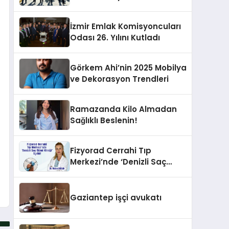
İzmir Emlak Komisyoncuları
Odası 26. Yılını Kutladı
Görkem Ahi’nin 2025 Mobilya
ve Dekorasyon Trendleri
Ramazanda Kilo Almadan
Sağlıklı Beslenin!
Fizyorad Cerrahi Tıp
Merkezi’nde ‘Denizli Saç
Ekimi Kliniği’ Açıldı!
Gaziantep işçi avukatı