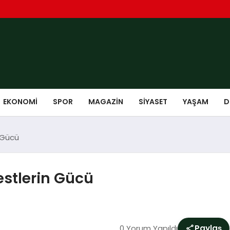
EKONOMI
SPOR
MAGAZIN
SIYASET
YAŞAM
D
n Gücü
estlerin Gücü
0 Yorum Yapıldı
Paylaş