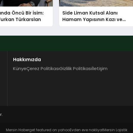
ında Öncü Bir İsim:
Side Liman Kutsal Alanı
Furkan Türkarslan
Hamam Yapısının Kazı ve
Onarımı Selectum
Hotels&Resorts’un da
Katkılarıyla Tamamlandı
Hakkımızda
Künye
Çerez Politikası
Gizlilik Politikası
İletişim
r.
Mersin Haber
get featured on yahoo
Evden eve nakliyat
Mersin Lojistik