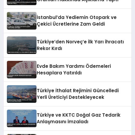
İstanbul’da Yediemin Otopark ve
Çekici Ücretlerine Zam Geldi
Türkiye’den Norveç’e İlk Yarı İhracatı
Rekor Kırdı
Evde Bakım Yardımı Ödemeleri
Hesaplara Yatırıldı
Türkiye İthalat Rejimini Güncelledi
Yerli Üreticiyi Destekleyecek
Türkiye ve KKTC Doğal Gaz Tedarik
Anlaşmasını İmzaladı