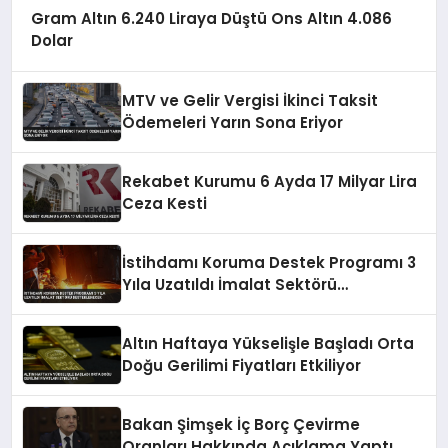
Gram Altın 6.240 Liraya Düştü Ons Altın 4.086
Dolar
MTV ve Gelir Vergisi İkinci Taksit
Ödemeleri Yarın Sona Eriyor
Rekabet Kurumu 6 Ayda 17 Milyar Lira
Ceza Kesti
İstihdamı Koruma Destek Programı 3
Yıla Uzatıldı İmalat Sektörü
Desteklenecek
Altın Haftaya Yükselişle Başladı Orta
Doğu Gerilimi Fiyatları Etkiliyor
Bakan Şimşek İç Borç Çevirme
Oranları Hakkında Açıklama Yaptı