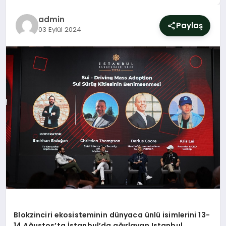
SIYASET
admin
Paylaş
03 Eylül 2024
YAŞAM
DÜNYA
SAĞLIK
EĞITIM
Blokzinciri ekosisteminin dünyaca ünlü isimlerini 13-
14 Ağ
ustos
’
ta İstanbul
’
da a
ğırlayan Istanbul