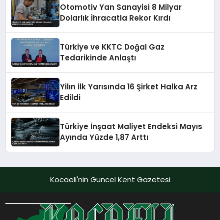
Otomotiv Yan Sanayisi 8 Milyar
Dolarlık İhracatla Rekor Kırdı
Türkiye ve KKTC Doğal Gaz
Tedarikinde Anlaştı
Yilın İlk Yarısında 16 Şirket Halka Arz
Edildi
Türkiye İnşaat Maliyet Endeksi Mayıs
Ayında Yüzde 1,87 Arttı
Kocaeli'nin Güncel Kent Gazetesi