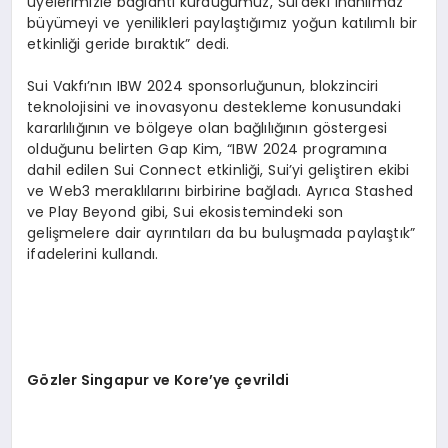
üyelerimizle bağlantı kurduğumuz, Sui’deki inanılmaz
büyümeyi ve yenilikleri paylaştığımız yoğun katılımlı bir
etkinliği geride bıraktık” dedi.
Sui Vakfı’nın IBW 2024 sponsorluğunun, blokzinciri
teknolojisini ve inovasyonu destekleme konusundaki
kararlılığının ve bölgeye olan bağlılığının göstergesi
olduğunu belirten Gap Kim, “IBW 2024 programına
dahil edilen Sui Connect etkinliği, Sui’yi geliştiren ekibi
ve Web3 meraklılarını birbirine bağladı. Ayrıca Stashed
ve Play Beyond gibi, Sui ekosistemindeki son
gelişmelere dair ayrıntıları da bu buluşmada paylaştık”
ifadelerini kullandı.
G
ö
zler Singapur ve Kore
’
ye çevrildi