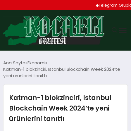
Telegram Grupları Rehber
GÜNDEM
Ana Sayfa
Ekonomi
Katman-1 blokzinciri, Istanbul Blockchain Week 2024’te
TEKNOLOJI
yeni ürünlerini tanıttı
EKONOMI
Katman-1 blokzinciri, Istanbul
SPOR
Blockchain Week 2024’te yeni
ürünlerini tanıttı
MAGAZIN