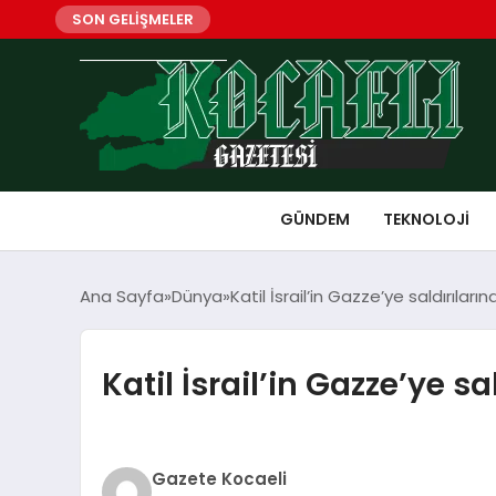
SON GELİŞMELER
GÜNDEM
TEKNOLOJI
Ana Sayfa
Dünya
Katil İsrail’in Gazze’ye saldırılar
Katil İsrail’in Gazze’ye s
Gazete Kocaeli