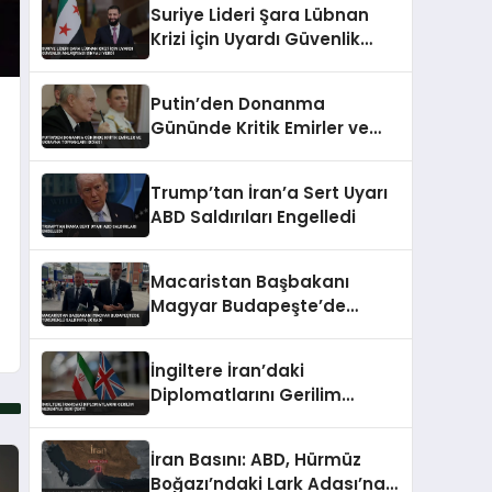
Suriye Lideri Şara Lübnan
Krizi İçin Uyardı Güvenlik
Anlaşması Sinyali Verdi
Putin’den Donanma
Gününde Kritik Emirler ve
Ukrayna Toprakları İddiası
Trump’tan İran’a Sert Uyarı
ABD Saldırıları Engelledi
Macaristan Başbakanı
Magyar Budapeşte’de
Tükürüklü Saldırıya Uğradı
İngiltere İran’daki
Diplomatlarını Gerilim
Nedeniyle Geri Çekti
İran Basını: ABD, Hürmüz
Boğazı’ndaki Lark Adası’na