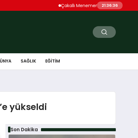
Çakallı Menemeni Denince Öne Çıkan Du
21:36:37
ÜNYA
SAĞLIK
EĞITIM
1’e yükseldi
Son Dakika