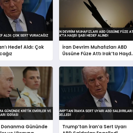
an’ı Hedef Aldı: Çok
İran Devrim Muhafızları ABD
cağız
Üssüne Füze Attı Irak’ta Haşdi
Şabi Hedef Alındı
n Donanma Gününde
Trump’tan İran’a Sert Uyarı