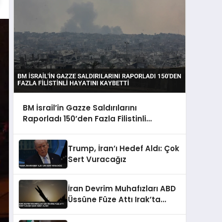
BM İsrail’in Gazze Saldırılarını
Raporladı 150’den Fazla Filistinli
Hayatını Kaybetti
Trump, İran’ı Hedef Aldı: Çok
Sert Vuracağız
İran Devrim Muhafızları ABD
Üssüne Füze Attı Irak’ta
Haşdi Şabi Hedef Alındı