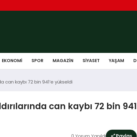
EKONOMI
SPOR
MAGAZIN
SIYASET
YAŞAM
D
ında can kaybı 72 bin 941’e yükseldi
aldırılarında can kaybı 72 bin 94
0 Yorum Yapıldı
Paylaş