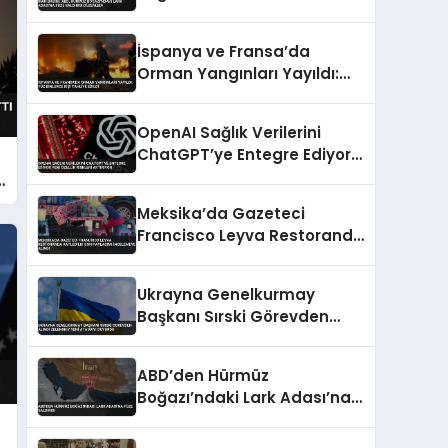
Füze Saldırısı Düzenledi
İspanya ve Fransa’da
Orman Yangınları Yayıldı:
Yüz Binlerce Kişi Tahliye
Edildi
OpenAI Sağlık Verilerini
ChatGPT’ye Entegre Ediyor
Yeni Özellik Riskleri Artırıyor
Meksika’da Gazeteci
Francisco Leyva Restoranda
Katledildi Son Paylaşımı
İncelemeye Alındı
Ukrayna Genelkurmay
Başkanı Sırski Görevden
Alındı Zelenskiy Yeni
Atamayı Duyurdu
ABD’den Hürmüz
Boğazı’ndaki Lark Adası’na
Füze Saldırısı