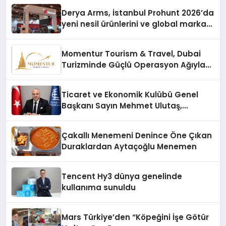
Derya Arms, İstanbul Prohunt 2026’da
yeni nesil ürünlerini ve global marka
vizyonunu sergiledi
Momentur Tourism & Travel, Dubai
Turizminde Güçlü Operasyon Ağıyla
Fark Yaratıyor
Ticaret ve Ekonomik Kulübü Genel
Başkanı Sayın Mehmet Ulutaş,
ekonomiye dair yaptığı açıklamada
şunları kaydetti:
Çakallı Menemeni Denince Öne Çıkan
Duraklardan Aytaçoğlu Menemen
Tencent Hy3 dünya genelinde
kullanıma sunuldu
Mars Türkiye’den “Köpeğini İşe Götür