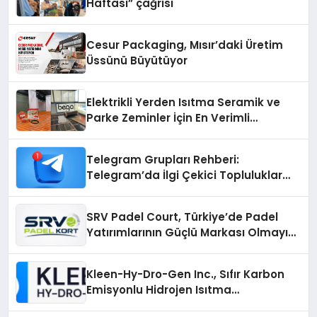
Haftası” çağrısı
Cesur Packaging, Mısır’daki Üretim
Üssünü Büyütüyor
Elektrikli Yerden Isıtma Seramik ve
Parke Zeminler İçin En Verimli
Çözümler
Telegram Grupları Rehberi:
Telegram’da İlgi Çekici Topluluklar
Nasıl Bulunur?
SRV Padel Court, Türkiye’de Padel
Yatırımlarının Güçlü Markası Olmayı
Sürdürüyor
Kleen-Hy-Dro-Gen Inc., Sıfır Karbon
Emisyonlu Hidrojen Isıtma
Teknolojisinde ISO ve TSSA