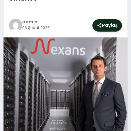
SIYASET
YAŞAM
admin
Paylaş
03 Şubat 2025
DÜNYA
SAĞLIK
EĞITIM