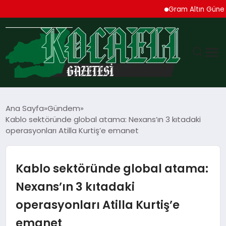
Gram Altın Güne Yükseliş
GÜNDEM
Ana Sayfa
Gündem
Kablo sektöründe global atama: Nexans’ın 3 kıtadaki
TEKNOLOJI
operasyonları Atilla Kurtiş’e emanet
EKONOMI
Kablo sektöründe global atama:
SPOR
Nexans’ın 3 kıtadaki
operasyonları Atilla Kurtiş’e
MAGAZIN
emanet