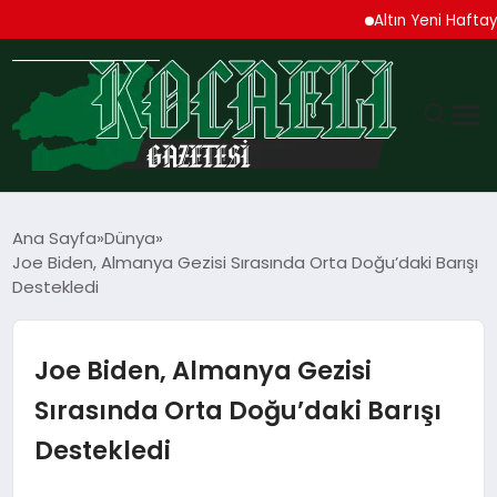
Altın Yeni Haftaya Yüks
GÜNDEM
Ana Sayfa
Dünya
Joe Biden, Almanya Gezisi Sırasında Orta Doğu’daki Barışı
TEKNOLOJI
Destekledi
EKONOMI
Joe Biden, Almanya Gezisi
SPOR
Sırasında Orta Doğu’daki Barışı
Destekledi
MAGAZIN