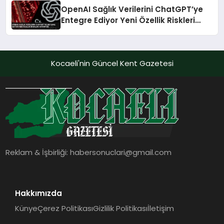
OpenAI Sağlık Verilerini ChatGPT’ye
Entegre Ediyor Yeni Özellik Riskleri
Artırıyor
Kocaeli'nin Güncel Kent Gazetesi
Reklam & İşbirliği:
habersonuclari@gmail.com
Hakkımızda
Künye
Çerez Politikası
Gizlilik Politikası
İletişim