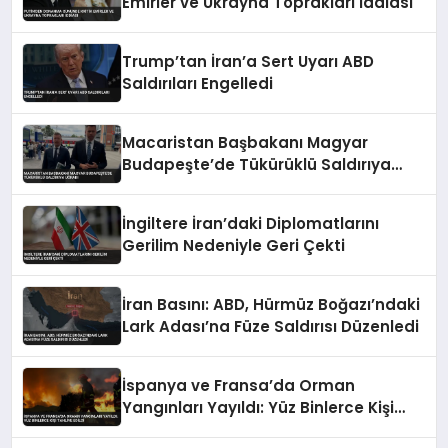
Emirler ve Ukrayna Toprakları İddiası
Trump’tan İran’a Sert Uyarı ABD
Saldırıları Engelledi
Macaristan Başbakanı Magyar
Budapeşte’de Tükürüklü Saldırıya
Uğradı
İngiltere İran’daki Diplomatlarını
Gerilim Nedeniyle Geri Çekti
İran Basını: ABD, Hürmüz Boğazı’ndaki
Lark Adası’na Füze Saldırısı Düzenledi
İspanya ve Fransa’da Orman
Yangınları Yayıldı: Yüz Binlerce Kişi
Tahliye Edildi