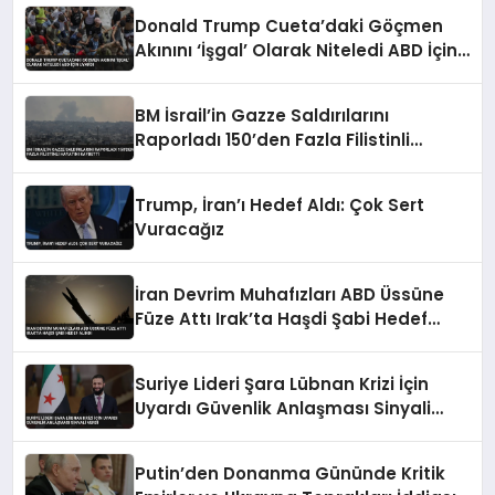
Donald Trump Cueta’daki Göçmen
Akınını ‘İşgal’ Olarak Niteledi ABD İçin
Uyardı
BM İsrail’in Gazze Saldırılarını
Raporladı 150’den Fazla Filistinli
Hayatını Kaybetti
Trump, İran’ı Hedef Aldı: Çok Sert
Vuracağız
İran Devrim Muhafızları ABD Üssüne
Füze Attı Irak’ta Haşdi Şabi Hedef
Alındı
Suriye Lideri Şara Lübnan Krizi İçin
Uyardı Güvenlik Anlaşması Sinyali
Verdi
Putin’den Donanma Gününde Kritik