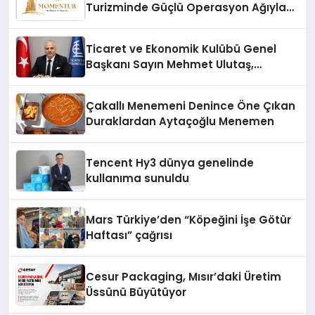
Turizminde Güçlü Operasyon Ağıyla
Fark Yaratıyor
Ticaret ve Ekonomik Kulübü Genel
Başkanı Sayın Mehmet Ulutaş,
ekonomiye dair yaptığı açıklamada
şunları kaydetti:
Çakallı Menemeni Denince Öne Çıkan
Duraklardan Aytaçoğlu Menemen
Tencent Hy3 dünya genelinde
kullanıma sunuldu
Mars Türkiye’den “Köpeğini İşe Götür
Haftası” çağrısı
Cesur Packaging, Mısır’daki Üretim
Üssünü Büyütüyor