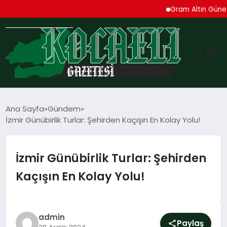
Gram Altın Güne Yükse
GÜNDEM
Ana Sayfa
Gündem
İzmir Günübirlik Turlar: Şehirden Kaçışın En Kolay Yolu!
TEKNOLOJI
EKONOMI
İzmir Günübirlik Turlar: Şehirden
Kaçışın En Kolay Yolu!
SPOR
MAGAZIN
admin
Paylaş