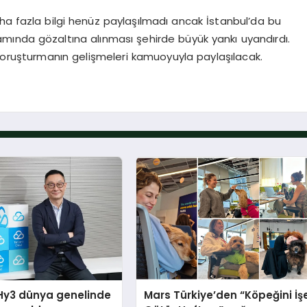
aha fazla bilgi henüz paylaşılmadı ancak İstanbul’da bu
mında gözaltına alınması şehirde büyük yankı uyandırdı.
soruşturmanın gelişmeleri kamuoyuyla paylaşılacak.
Hy3 dünya genelinde
Mars Türkiye’den “Köpeğini İş