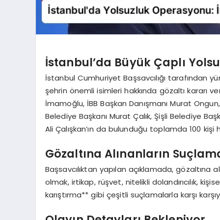
İstanbul’da Büyük Çaplı Yols
İstanbul Cumhuriyet Başsavcılığı tarafından yü
şehrin önemli isimleri hakkında gözaltı kararı v
İmamoğlu, İBB Başkan Danışmanı Murat Ongun, İ
Belediye Başkanı Murat Çalık, Şişli Belediye B
Ali Çalışkan’ın da bulunduğu toplamda 100 kişi ha
Gözaltına Alınanların Suçlam
Başsavcılıktan yapılan açıklamada, gözaltına a
olmak, irtikap, rüşvet, nitelikli dolandırıcılık, kiş
karıştırma** gibi çeşitli suçlamalarla karşı karşıya
Olayın Detayları Bekleniyor