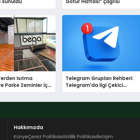
a sunuldu
Götür Haftası” çağrısı
 Yerden Isıtma
Telegram Grupları Rehberi:
e Parke Zeminler İçin
Telegram’da İlgi Çekici
i Çözümler
Topluluklar Nasıl Bulunur?
Hakkımızda
Künye
Çerez Politikası
Gizlilik Politikası
İletişim