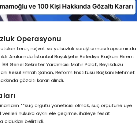
uzluk Operasyonu
rütülen terör, rüşvet ve yolsuzluk soruşturması kapsamında
erildi. Aralarında İstanbul Büyükşehir Belediye Başkanı Ekrem
BB Genel Sekreter Yardımcısı Mahir Polat, Beylikdüzü
aşkanı Resul Emrah Şahan, Reform Enstitüsü Başkanı Mehmet
kkında gözaltı kararı alındı.
aları
lınanların **suç örgütü yöneticisi olmak, suç örgütüne üye
isel verileri hukuka aykırı ele geçirme, ihaleye fesat
 oldukları belirtildi.