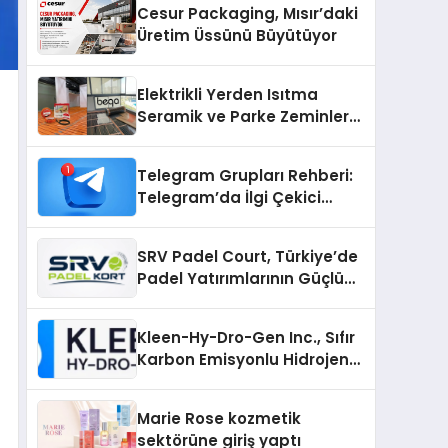
Cesur Packaging, Mısır’daki
Üretim Üssünü Büyütüyor
Elektrikli Yerden Isıtma
Seramik ve Parke Zeminler
İçin En Verimli Çözümler
Telegram Grupları Rehberi:
Telegram’da İlgi Çekici
Topluluklar Nasıl Bulunur?
SRV Padel Court, Türkiye’de
Padel Yatırımlarının Güçlü
Markası Olmayı Sürdürüyor
Kleen-Hy-Dro-Gen Inc., Sıfır
Karbon Emisyonlu Hidrojen
Isıtma Teknolojisinde ISO ve
TSSA Düzenleyici Onaylarını
Marie Rose kozmetik
Aldı
sektörüne giriş yaptı