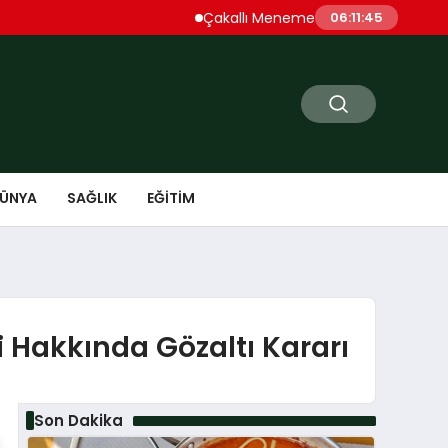
Çakallı Menemeni Denince Öne Çıkan D
06:11:46
ÜNYA
SAĞLIK
EĞITIM
 Hakkında Gözaltı Kararı
Son Dakika