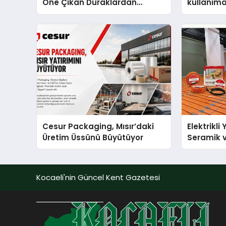
Öne Çıkan Duraklardan
kullanım
Aytaçoğlu Menemen
Cesur Packaging, Mısır’daki
Elektrikli
Üretim Üssünü Büyütüyor
Seramik v
En Veriml
Kocaeli'nin Güncel Kent Gazetesi