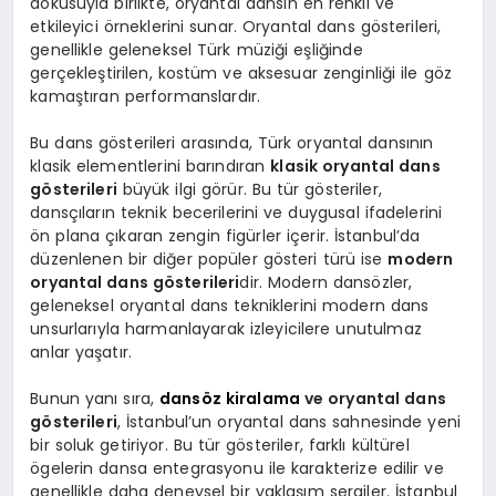
dokusuyla birlikte, oryantal dansın en renkli ve
etkileyici örneklerini sunar. Oryantal dans gösterileri,
genellikle geleneksel Türk müziği eşliğinde
gerçekleştirilen, kostüm ve aksesuar zenginliği ile göz
kamaştıran performanslardır.
Bu dans gösterileri arasında, Türk oryantal dansının
klasik elementlerini barındıran
klasik oryantal dans
gösterileri
büyük ilgi görür. Bu tür gösteriler,
dansçıların teknik becerilerini ve duygusal ifadelerini
ön plana çıkaran zengin figürler içerir. İstanbul’da
düzenlenen bir diğer popüler gösteri türü ise
modern
oryantal dans gösterileri
dir. Modern dansözler,
geleneksel oryantal dans tekniklerini modern dans
unsurlarıyla harmanlayarak izleyicilere unutulmaz
anlar yaşatır.
Bunun yanı sıra,
dansöz kiralama
ve oryantal dans
gösterileri
, İstanbul’un oryantal dans sahnesinde yeni
bir soluk getiriyor. Bu tür gösteriler, farklı kültürel
ögelerin dansa entegrasyonu ile karakterize edilir ve
genellikle daha deneysel bir yaklaşım sergiler. İstanbul