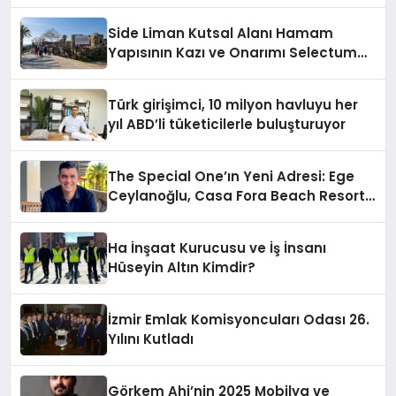
Side Liman Kutsal Alanı Hamam
Yapısının Kazı ve Onarımı Selectum
Hotels&Resorts’un da Katkılarıyla
Tamamlandı
Türk girişimci, 10 milyon havluyu her
yıl ABD’li tüketicilerle buluşturuyor
The Special One’ın Yeni Adresi: Ege
Ceylanoğlu, Casa Fora Beach Resort
Hotel’i Daha İleri Taşımaya Geldi!
Ha İnşaat Kurucusu ve İş İnsanı
Hüseyin Altın Kimdir?
İzmir Emlak Komisyoncuları Odası 26.
Yılını Kutladı
Görkem Ahi’nin 2025 Mobilya ve