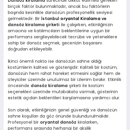
Dansöz kiralama
sürecinde dikkat edilmesi gereken
birçok faktör bulunmaktadır, ancak bu faktörlerin
başında kesinlikle dansözün profesyonellik seviyesi
gelmektedir. Bir
İstanbul
oryantal Kiralama
ve
dansöz kiralama şirketi
ile çalışırken, etkinliğinizin
amacına ve katılımcıların beklentilerine uygun bir
performans sergileyebilecek tecrübe ve yeteneklere
sahip bir dansöz seçmek, gecenizin başarısını
doğrudan etkileyebilir.
İkinci önemli nokta ise dansözün sahne aldığı
kostümlerin kalitesi ve gösterişidir. Kaliteli bir kostüm,
dansözün hem rahat hareket etmesini sağlar hem de
izleyiciler üzerinde unutulmaz bir izlenim bırakır. Etkinlik
öncesinde
dansöz kiralama
şirketi ile kostüm
seçenekleri üzerinde mutabakata varmak, gösterinin
estetik açıdan beklentileri karşılamasına yardımcı olur.
Son olarak, etkinliğinizin genel güvenliği ve dansözün
sahne koşulları da göz önünde bulundurulmalıdır.
Profesyonel bir
oryantal dansöz
kiralarken,
performans sırasında herhangi bir aksilik