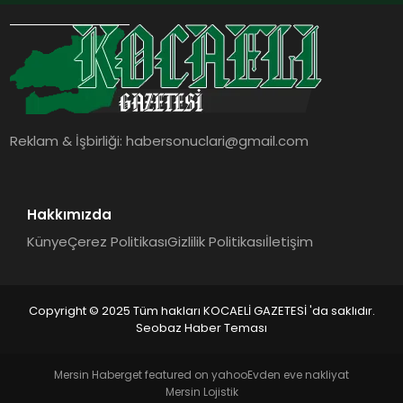
Reklam & İşbirliği:
habersonuclari@gmail.com
Hakkımızda
Künye
Çerez Politikası
Gizlilik Politikası
İletişim
Copyright © 2025 Tüm hakları KOCAELİ GAZETESİ 'da saklıdır.
Seobaz Haber Teması
Mersin Haber
get featured on yahoo
Evden eve nakliyat
Mersin Lojistik