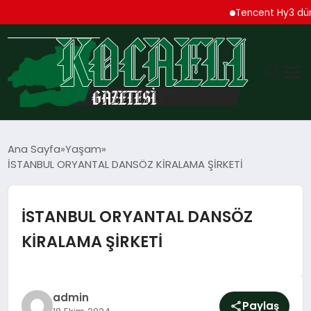
Tencent Hy3 dünya genel
GÜNDEM
Ana Sayfa
Yaşam
İSTANBUL ORYANTAL DANSÖZ KİRALAMA ŞİRKETİ
TEKNOLOJI
EKONOMI
İSTANBUL ORYANTAL DANSÖZ
KİRALAMA ŞİRKETİ
SPOR
MAGAZIN
admin
Paylaş