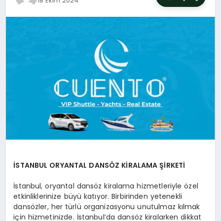
18 Ekim 2024
SIYASET
YAŞAM
DÜNYA
SAĞLIK
EĞITIM
İSTANBUL ORYANTAL DANSÖZ KİRALAMA ŞİRKETİ
İstanbul, oryantal dansöz kiralama hizmetleriyle özel
etkinliklerinize büyü katıyor. Birbirinden yetenekli
dansözler, her türlü organizasyonu unutulmaz kılmak
için hizmetinizde. İstanbul’da dansöz kiralarken dikkat