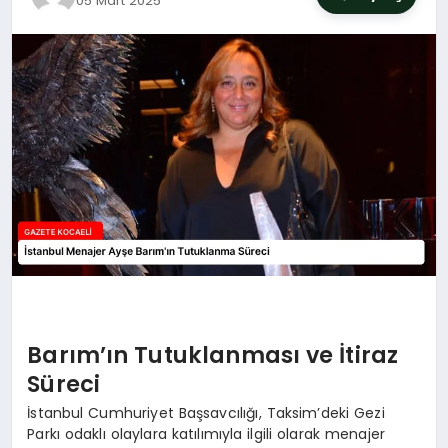
05 Mart 2025
SIYASET
YAŞAM
DÜNYA
SAĞLIK
EĞITIM
Barım’ın Tutuklanması ve İtiraz
Süreci
İstanbul Cumhuriyet Başsavcılığı, Taksim’deki Gezi
Parkı odaklı olaylara katılımıyla ilgili olarak menajer