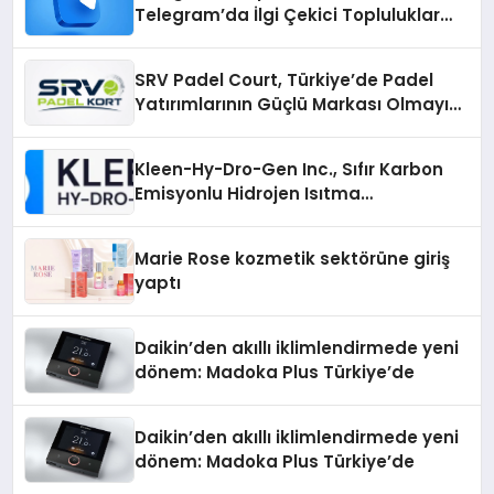
Telegram’da İlgi Çekici Topluluklar
Nasıl Bulunur?
SRV Padel Court, Türkiye’de Padel
Yatırımlarının Güçlü Markası Olmayı
Sürdürüyor
Kleen-Hy-Dro-Gen Inc., Sıfır Karbon
Emisyonlu Hidrojen Isıtma
Teknolojisinde ISO ve TSSA
Düzenleyici Onaylarını Aldı
Marie Rose kozmetik sektörüne giriş
yaptı
Daikin’den akıllı iklimlendirmede yeni
dönem: Madoka Plus Türkiye’de
Daikin’den akıllı iklimlendirmede yeni
dönem: Madoka Plus Türkiye’de