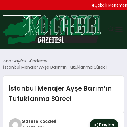
Çakallı Menemeni Den
GÜNDEM
Ana Sayfa
Gündem
İstanbul Menajer Ayşe Barım’ın Tutuklanma Süreci
TEKNOLOJI
EKONOMI
İstanbul Menajer Ayşe Barım’ın
Tutuklanma Süreci
SPOR
MAGAZIN
Gazete Kocaeli
Paylaş