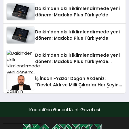
Daikin’den akıllı iklimlendirmede yeni
dönem: Madoka Plus Türkiye’de
Daikin’den akıllı iklimlendirmede yeni
dönem: Madoka Plus Türkiye’de
Daikin’den akıllı iklimlendirmede yeni
dönem: Madoka Plus Türkiye’de
Daikin’in kullanıcı dostu tasarımıyla
öne çıkan Madoka ailesinin yeni nesil
İş İnsanı-Yazar Doğan Akdeniz:
teknolojilerle donatılmış son modeli
“Devlet Aklı ve Milli Çıkarlar Her Şeyin
VRV kontrol ünitesi Madoka Plus
Üzerindedir”
Türkiye’de satışa sunuldu. Tam
dokunmatik ekranı, mobil uygulama
desteği ve akıllı sensör entegrasyonu
Kocaeli'nin Güncel Kent Gazetesi
sayesinde iklimlendirme sistemlerinin
yönetimini daha kolay, konforlu ve
verimli hale getiriyor. Enerji