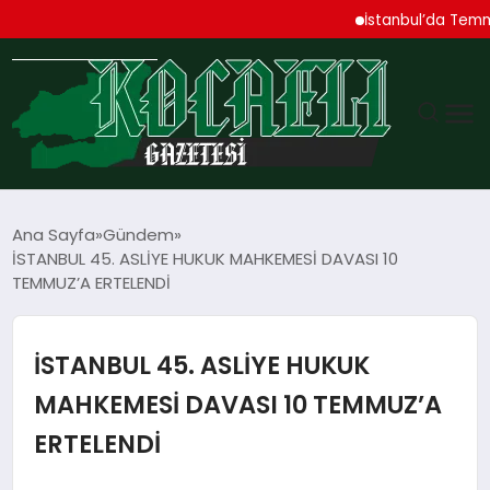
İstanbul’da Temmuz Ayı
GÜNDEM
Ana Sayfa
Gündem
İSTANBUL 45. ASLİYE HUKUK MAHKEMESİ DAVASI 10
TEKNOLOJI
TEMMUZ’A ERTELENDİ
EKONOMI
İSTANBUL 45. ASLİYE HUKUK
SPOR
MAHKEMESİ DAVASI 10 TEMMUZ’A
ERTELENDİ
MAGAZIN