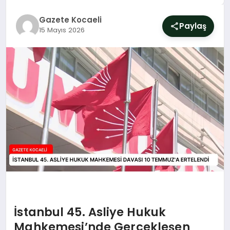
SIYASET
Gazete Kocaeli
Paylaş
15 Mayıs 2026
YAŞAM
DÜNYA
SAĞLIK
EĞITIM
İstanbul 45. Asliye Hukuk
Mahkemesi’nde Gerçekleşen