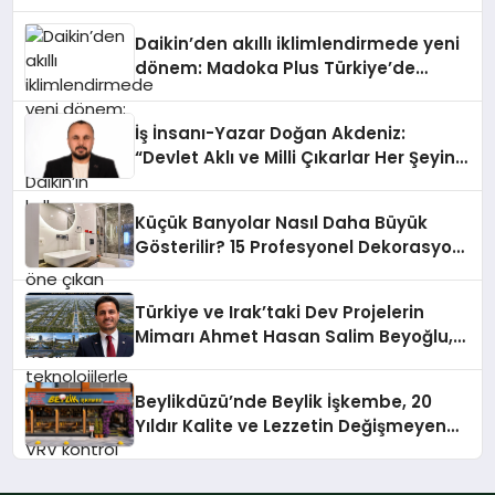
Daikin’den akıllı iklimlendirmede yeni
dönem: Madoka Plus Türkiye’de
Daikin’in kullanıcı dostu tasarımıyla
öne çıkan Madoka ailesinin yeni nesil
İş İnsanı-Yazar Doğan Akdeniz:
teknolojilerle donatılmış son modeli
“Devlet Aklı ve Milli Çıkarlar Her Şeyin
VRV kontrol ünitesi Madoka Plus
Üzerindedir”
Türkiye’de satışa sunuldu. Tam
dokunmatik ekranı, mobil uygulama
Küçük Banyolar Nasıl Daha Büyük
desteği ve akıllı sensör entegrasyonu
Gösterilir? 15 Profesyonel Dekorasyon
sayesinde iklimlendirme sistemlerinin
Önerisi
yönetimini daha kolay, konforlu ve
verimli hale getiriyor. Enerji
Türkiye ve Irak’taki Dev Projelerin
verimliliğini artırırken modern yaşam
Mimarı Ahmet Hasan Salim Beyoğlu,
alanlarında teknolojiyi estetik ile bulu
10 Milyon Metrekarelik “Al Yusuf
Holding Industrial City” Projesini
Beylikdüzü’nde Beylik İşkembe, 20
Hayata Geçirecek
Yıldır Kalite ve Lezzetin Değişmeyen
Adresi