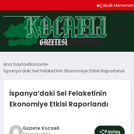
Çakallı Menemeni Den
GÜNDEM
Ana Sayfa
Ekonomi
İspanya’daki Sel Felaketinin Ekonomiye Etkisi Raporlandı
TEKNOLOJI
EKONOMI
İspanya’daki Sel Felaketinin
Ekonomiye Etkisi Raporlandı
SPOR
MAGAZIN
Gazete Kocaeli
Paylaş