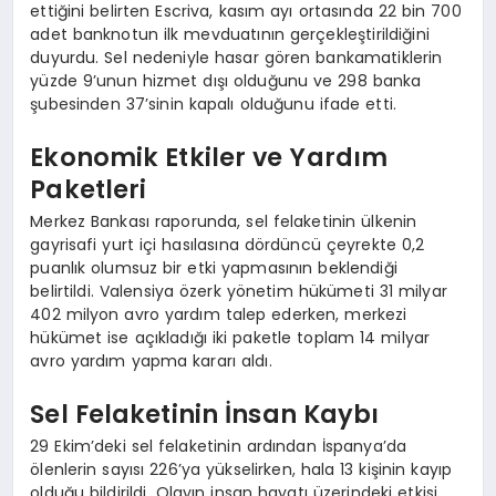
ettiğini belirten Escriva, kasım ayı ortasında 22 bin 700
adet banknotun ilk mevduatının gerçekleştirildiğini
duyurdu. Sel nedeniyle hasar gören bankamatiklerin
yüzde 9’unun hizmet dışı olduğunu ve 298 banka
şubesinden 37’sinin kapalı olduğunu ifade etti.
Ekonomik Etkiler ve Yardım
Paketleri
Merkez Bankası raporunda, sel felaketinin ülkenin
gayrisafi yurt içi hasılasına dördüncü çeyrekte 0,2
puanlık olumsuz bir etki yapmasının beklendiği
belirtildi. Valensiya özerk yönetim hükümeti 31 milyar
402 milyon avro yardım talep ederken, merkezi
hükümet ise açıkladığı iki paketle toplam 14 milyar
avro yardım yapma kararı aldı.
Sel Felaketinin İnsan Kaybı
29 Ekim’deki sel felaketinin ardından İspanya’da
ölenlerin sayısı 226’ya yükselirken, hala 13 kişinin kayıp
olduğu bildirildi. Olayın insan hayatı üzerindeki etkisi