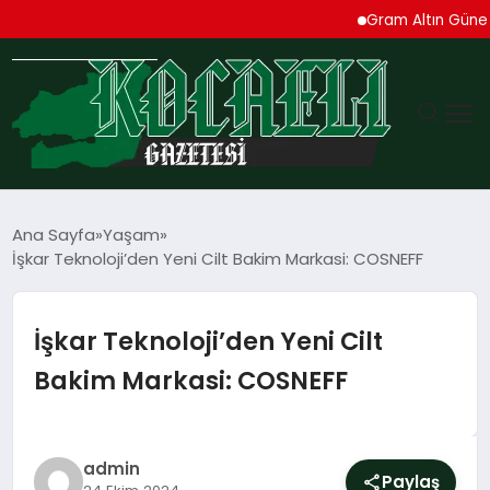
Gram Altın Güne Yükseli
GÜNDEM
Ana Sayfa
Yaşam
İşkar Teknoloji’den Yeni Cilt Bakim Markasi: COSNEFF
TEKNOLOJI
EKONOMI
İşkar Teknoloji’den Yeni Cilt
Bakim Markasi: COSNEFF
SPOR
MAGAZIN
admin
Paylaş