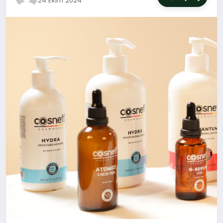
24 Ekim 2024
SIYASET
YAŞAM
DÜNYA
SAĞLIK
EĞITIM