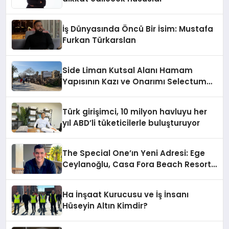
İş Dünyasında Öncü Bir İsim: Mustafa
Furkan Türkarslan
Side Liman Kutsal Alanı Hamam
Yapısının Kazı ve Onarımı Selectum
Hotels&Resorts’un da Katkılarıyla
Tamamlandı
Türk girişimci, 10 milyon havluyu her
yıl ABD’li tüketicilerle buluşturuyor
The Special One’ın Yeni Adresi: Ege
Ceylanoğlu, Casa Fora Beach Resort
Hotel’i Daha İleri Taşımaya Geldi!
Ha İnşaat Kurucusu ve İş İnsanı
Hüseyin Altın Kimdir?