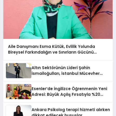
Aile Danışmanı Esma Kütük, Evlilik Yolunda
Bireysel Farkındalığın ve Sınırların Gücünü
Anlatıyor
Altın Sektörünün Lideri Şahin
İsmailoğulları, İstanbul Mücevher
Fuarı’nda Parladı ￼
Esenler’de İngilizce Öğrenmenin Yeni
Adresi: Büyük Açılış Fırsatıyla %20
İndirim!
Ankara Psikolog terapi hizmeti alırken
dikkat edilecek hususlar