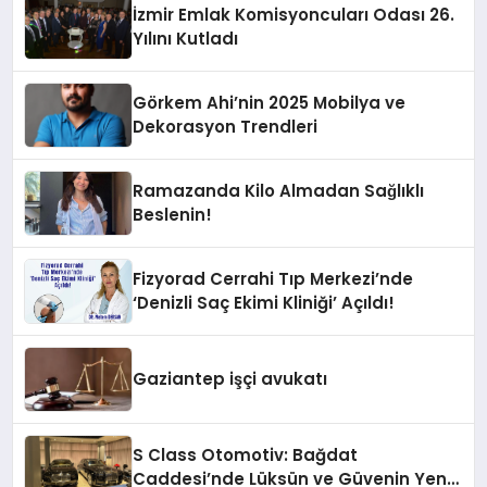
İzmir Emlak Komisyoncuları Odası 26.
Yılını Kutladı
Görkem Ahi’nin 2025 Mobilya ve
Dekorasyon Trendleri
Ramazanda Kilo Almadan Sağlıklı
Beslenin!
Fizyorad Cerrahi Tıp Merkezi’nde
‘Denizli Saç Ekimi Kliniği’ Açıldı!
Gaziantep işçi avukatı
S Class Otomotiv: Bağdat
Caddesi’nde Lüksün ve Güvenin Yeni