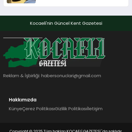
Adı
Kocaeli'nin Güncel Kent Gazetesi
Reklam & İşbirliği:
habersonuclari@gmail.com
Hakkımızda
Künye
Çerez Politikası
Gizlilik Politikası
İletişim
Copyright © 2025 Tüm hakları KOCAELİ GAZETESİ 'da saklıdır.